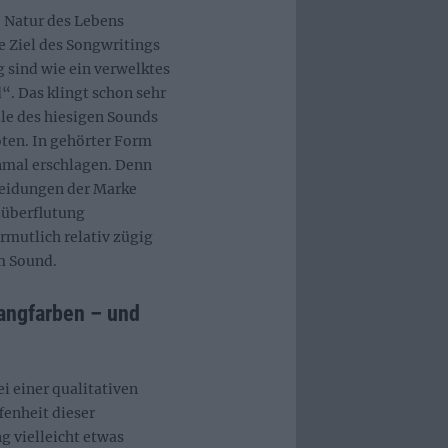
le Natur des Lebens
 Ziel des Songwritings
 sind wie ein verwelktes
“. Das klingt schon sehr
lle des hiesigen Sounds
ten. In gehörter Form
nmal erschlagen. Denn
eidungen der Marke
überflutung
rmutlich relativ zügig
im Sound.
angfarben – und
i einer qualitativen
fenheit dieser
g vielleicht etwas