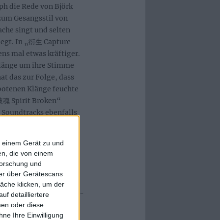
aph die Rede von Björk
zum Gesangsstil von
che singt und selten
blegt. In „衍生 Capture
ens mal etwas kräftiger.
Klänge um ihre Stimme
t das zur Folge, dass
ebotenen Klänge feuchte
魂 Spirit Broken“
 Soundtracks ebenfalls
f einem Gerät zu und
, der in allen
n, die von einem
uoresziert. Die
forschung und
fe, aber nicht zu
ner über Gerätescans
hren hektischeren
äche klicken, um der
estroy Erase Improve“-
f detailliertere
f „歪歪地愛 yyds“
men oder diese
ne Ihre Einwilligung
 durch perlende