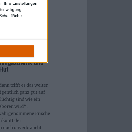
. Ihre Einstellungen
ren sich drum herum,
Einwilligung
ls melancholisch oder
Schaltfläche
 nichts zu überbordend
Ideal der
achbegriffe zu kennen
s in präzise Worte zu
langästhetik und
 Hut
ann trifft es das weiter
eigentlich ganz gut auf
lüchtig sind wie ein
geboren wird“.
r wahrgenommene Frische
erkunft der
m noch unverbraucht