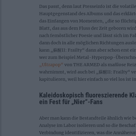
Das passt, denn laut Presseinfo ist die volati
Hauptgegenstand des Albums und das erklärte
das Einfangen von Momenten, „die so flüchtig
Blatt, das aus dem Fluss der Zeit geboren wird
nach fernöstlicher Poesie und lässt sich im Fa
dann doch in alle möglichen Richtungen auslo
kann „蘇醒II: Frailty“ dann aber schon erst ei
wer zum Beispiel Metal-Hyperpop-Überschn
„Ultrapop“
von THE ARMED als maßlose Reiz
wahrnimmt, wird auch bei „蘇醒II: Frailty“ ve
kapitulieren, weil hier einfach so viel los ist 
Kaleidoskopisch fluoreszierende Kl
ein Fest für „Nier“-Fans
Aber man kann die Bestandteile ähnlich wie be
Analyse im Labor isolieren und so die Beschaf
Verbindung identifizieren, was die Annäherun