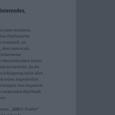
zinierendes,
ur ganz marginal,
 Das rhythmische
b trommelt, ist
 dass man es als
glicherweise
er Menschlichkeit hinter
ark ins Gewicht, da die
s Schlagzeug nicht alles
nk seiner Impulsivität
bringen. Das Gegenteil
sch tackernden Rhythmik
sst.
mmen. „蘇醒II: Frailty“