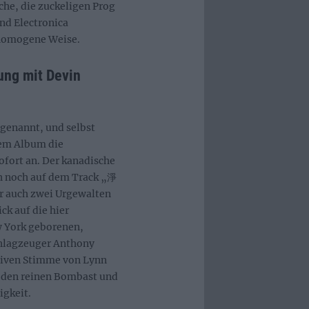
che, die zuckeligen Prog
und Electronica
 homogene Weise.
ung mit Devin
 genannt, und selbst
dem Album die
fort an. Der kanadische
h noch auf dem Track „淨
er auch zwei Urgewalten
k auf die hier
w York geborenen,
chlagzeuger Anthony
ssiven Stimme von Lynn
m den reinen Bombast und
igkeit.