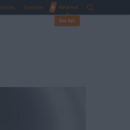
berichte
Tourdaten
Metal Hell
Bier her!