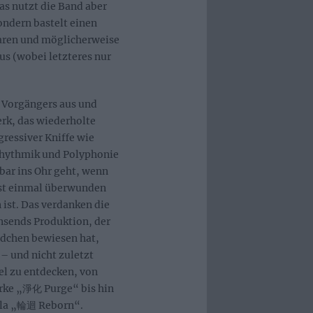
s nutzt die Band aber
ondern bastelt einen
ren und möglicherweise
s (wobei letzteres nur
s Vorgängers aus und
erk, das wiederholte
ressiver Kniffe wie
Rhythmik und Polyphonie
ar ins Ohr geht, wenn
rst einmal überwunden
st. Das verdanken die
nsends Produktion, der
ändchen bewiesen hat,
– und nicht zuletzt
el zu entdecken, von
rke „淨化 Purge“ bis hin
 la „輪迴 Reborn“.