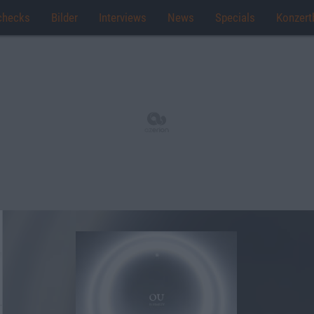
checks
Bilder
Interviews
News
Specials
Konzert