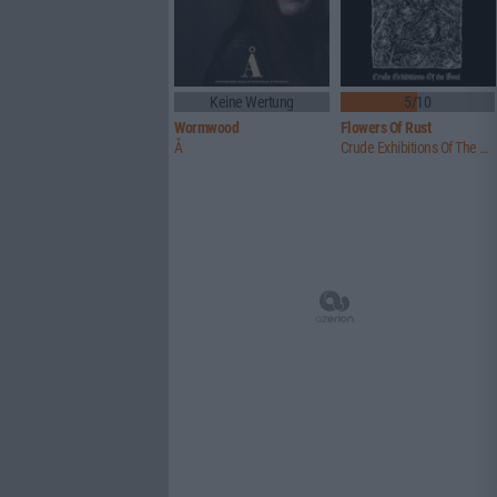
Keine Wertung
5/10
Wormwood
Flowers Of Rust
Å
Crude Exhibitions Of The Soul