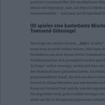
positiver Leumund über die musikalische Mis
Metal mit Hyperpop, Jazz, Art Pop á la Björk 
zusammenführt – und zwar auf beispielhaft
OU spielen eine kunterbunte Misch
Townsend-Gütesiegel
Nun folgt der zweite Streich, „蘇醒II: Frailty“
wenn man es nicht vorher wüsste, hört man 
Produktion aus dem Hause Devin Townsend so
Strahlemann hat sich gesanglich zudem gleic
化 Purge“ selbst verewigt, wobei sich hier ab
des Maximalismus gefunden haben. Im Hinblic
gegenständliche Band, die sich um den in Ne
derzeit in China lebenden und arbeitenden S
Vanacore formiert hat und die von der expre
Wu angeführt wird, geht es dabei weniger u
mehr um die in Klangform gegossene Lebhaft