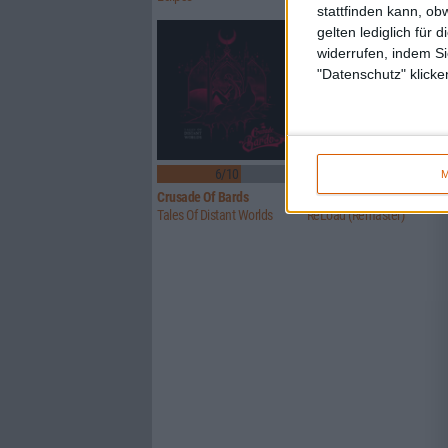
stattfinden kann, ob
gelten lediglich für 
widerrufen, indem Si
"Datenschutz" klicke
6/10
Keine Wertung
M
Crusade Of Bards
Metallica
Tales Of Distant Worlds
ReLoad (Remaster)