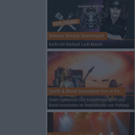
Summer Breeze Gewinnspiel
Kocht mit Starkoch Lucki Maurer
Opeth & Blood Incantation live in Pompeji
Unser Livebericht zum Konzert von Opeth und
Blood Incantation im Amphitheater von Pompeji.