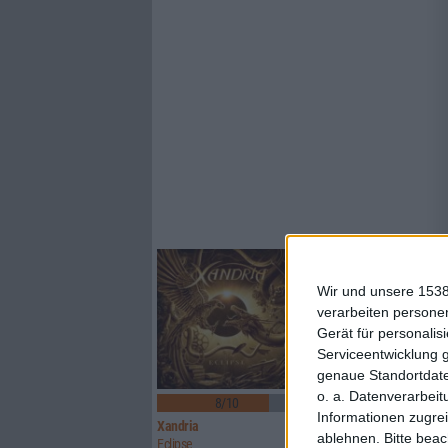
Wir und unsere 1538
verarbeiten persone
Gerät für personali
Serviceentwicklung 
genaue Standortdate
1
o. a. Datenverarbeit
8/10
8/10
Informationen zugrei
Xandria
Sinner
ablehnen.
Bitte bea
Eclipse
Boom Bang Goodbye