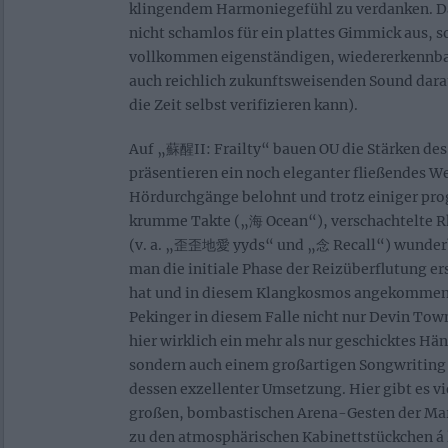
klingendem Harmoniegefühl zu verdanken. Da
nicht schamlos für ein plattes Gimmick aus, s
vollkommen eigenständigen, wiedererkennba
auch reichlich zukunftsweisenden Sound darau
die Zeit selbst verifizieren kann).
Auf „蘇醒II: Frailty“ bauen OU die Stärken de
präsentieren ein noch eleganter fließendes W
Hördurchgänge belohnt und trotz einiger prog
krumme Takte („海 Ocean“), verschachtelte 
(v. a. „歪歪地愛 yyds“ und „念 Recall“) wunderb
man die initiale Phase der Reizüberflutung e
hat und in diesem Klangkosmos angekommen i
Pekinger in diesem Falle nicht nur Devin Tow
hier wirklich ein mehr als nur geschicktes H
sondern auch einem großartigen Songwriting 
dessen exzellenter Umsetzung. Hier gibt es vi
großen, bombastischen Arena-Gesten der Ma
zu den atmosphärischen Kabinettstückchen á