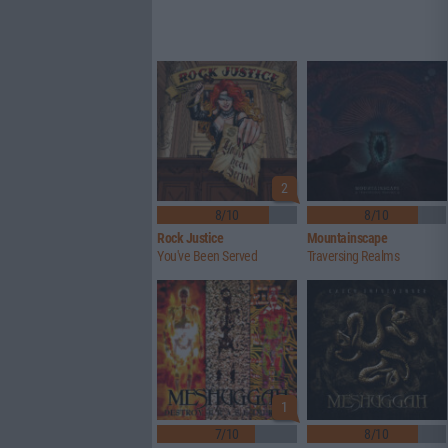
2
8/10
8/10
Rock Justice
Mountainscape
You've Been Served
Traversing Realms
1
7/10
8/10