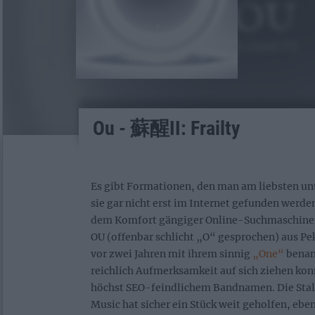
Ou - 蘇醒II: Frailty
Es gibt Formationen, den man am liebsten unt
sie gar nicht erst im Internet gefunden werde
dem Komfort gängiger Online-Suchmaschine
OU (offenbar schlicht „O“ gesprochen) aus Peki
vor zwei Jahren mit ihrem sinnig
„One“
benan
reichlich Aufmerksamkeit auf sich ziehen kon
höchst SEO-feindlichem Bandnamen. Die Stal
Music hat sicher ein Stück weit geholfen, eb