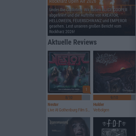
Rockharz Open Air 2026
Under the Guillotine: Wir haben ALICE COOPER
abgefeiert und die Auftritte von KREATOR,
HELLOWEEN, FEUERSCHWANZ und EMPEROR
gesehen. Lest unseren großen Bericht vom
Rockharz 2026!
Aktuelle Reviews
1
8/10
9/10
Nestor
Hulder
Live At Gothenburg Film Studios
Verbolgen