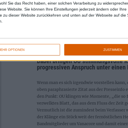
wohl Sie das Recht haben, einer solchen Verarbeitung zu widersprechen
und/oder flächige Synths dargestellt, formie
diese Website. Sie können Ihre Einstellungen jederzeit ändern oder Ihre 
aber es passiert nichts, das man auf Anhieb a
e zu dieser Website zurückkehren und unten auf der Webseite auf die 
düster bezeichnen würde, zugleich aber auch
n.
Optimistisches; es hat was vom fernöstlichen 
Ausgeglichenheit. Es ist ohne die richtigen F
zugegeben ein wenig schwer für unsereins, da
fassen.
EHR OPTIONEN
ZUSTIMMEN
Dabei bringen OU stimmungsvolle K
progressiven Anspruch unter einen
Wenn man es sich irgendwie vorstellen kann, d
oben paraphrasierte Zitat aus der Presseinfo 
den Punkt: OU klingen wie Momente, „die so f
verwelktes Blatt, das aus dem Fluss der Zeit 
Vermutlich ist die zumindest beim Verfasse
der Klänge ein Stück weit der fernöstlichen H
Bandmitglieder um Vanacore und damit eine