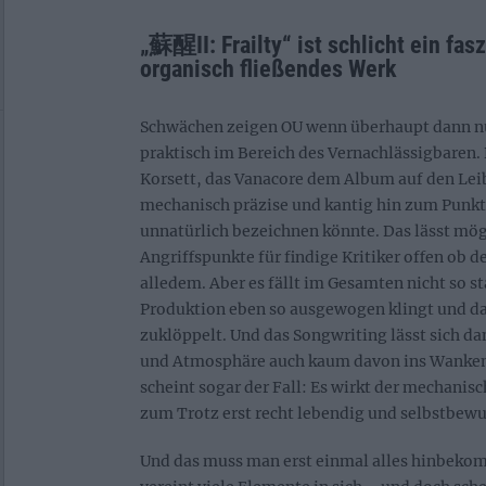
„蘇醒II: Frailty“ ist schlicht ein fas
organisch fließendes Werk
Schwächen zeigen OU wenn überhaupt dann n
praktisch im Bereich des Vernachlässigbaren.
Korsett, das Vanacore dem Album auf den Lei
mechanisch präzise und kantig hin zum Punkt,
unnatürlich bezeichnen könnte. Das lässt mö
Angriffspunkte für findige Kritiker offen ob d
alledem. Aber es fällt im Gesamten nicht so st
Produktion eben so ausgewogen klingt und da
zuklöppelt. Und das Songwriting lässt sich da
und Atmosphäre auch kaum davon ins Wanken 
scheint sogar der Fall: Es wirkt der mechani
zum Trotz erst recht lebendig und selbstbewu
Und das muss man erst einmal alles hinbeko