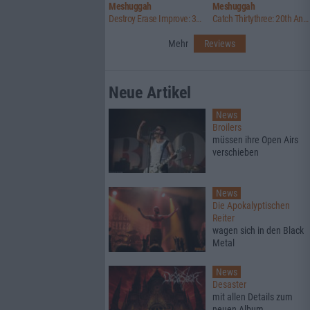
Meshuggah
Meshuggah
Destroy Erase Improve: 30th Anniversary Edition
Catch Thirtythree: 20th Anniversary Edition
Mehr
Reviews
Neue Artikel
News
Broilers
müssen ihre Open Airs
verschieben
News
Die Apokalyptischen
Reiter
wagen sich in den Black
Metal
News
Desaster
mit allen Details zum
neuen Album