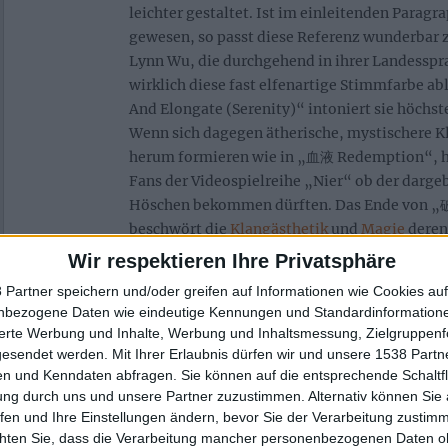
leichter gestaltet. Ist im einleitenden Paragr
gewesen, so passt diese Referenz wunderbar 
Lynn Wu, die durchgehend in ihrer Landesspra
wirklich diese fast elfenartige Stimmfarbe a
And Elongate (Serenity)“ intoniert sie höchst
Wenn sich dagegen ätherische, mystischere 
herum formieren wie in „血液 Redemption“, ha
Fans der Videospielreihe „Nier“ ob der darg
Höschen bekommen dürften. Das Ende von „破
beschwört die
Klangästhetik
und
Magie
deren
souverän hervor.
Wir respektieren Ihre Privatsphäre
 Partner speichern und/oder greifen auf Informationen wie Cookies au
Um Wus Stimme herum bildet sich ein Sound ab
nbezogene Daten wie eindeutige Kennungen und Standardinformatione
möglichen (Klang-)Farben kaleidoskopisch fl
sierte Werbung und Inhalte, Werbung und Inhaltsmessung, Zielgruppen
metallische Erdung erledigen bisweilen schrof
gesendet werden.
Mit Ihrer Erlaubnis dürfen wir und unsere 1538 Part
vordergründig gemixte Bratgitarren, die in i
n und Kenndaten abfragen. Sie können auf die entsprechende Schaltfl
Momenten etwas von MESHUGGAH aus der „D
ung durch uns und unsere Partner zuzustimmen. Alternativ können Sie au
Ära haben – ganz stark sind solche Riffs au
fen und Ihre Einstellungen ändern, bevor Sie der Verarbeitung zustim
chten Sie, dass die Verarbeitung mancher personenbezogenen Daten oh
ausgeprägt. Kühle Harmonien, geschmackvoll