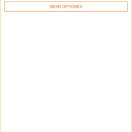
MEHR OPTIONEN
7/10
7/10
Duir
Walk In Darkness
Catarsi
Gods Don't Take Calls