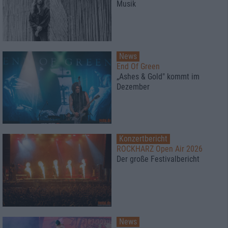
Musik
News
End Of Green
„Ashes & Gold" kommt im
Dezember
Konzertbericht
ROCKHARZ Open Air 2026
Der große Festivalbericht
News