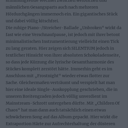
stimmungsvolle Wechsel zwischen weiblichen und
männlichen Gesangsparts auch nach mehreren
Hördurchgängen immernoch ein. Ein gigantisches Stück
und dabei völlig kitschfrei.
Die ruhige Piano-/Streicher-Ballade „Unbroken“ wirkt da
fast wie eine Verschnaufpause, ist jedoch mit ihrer betont
minimalistischen Instrumentierung vielleicht einen Tick
zu lang geraten. Hier zeigen sich SILENTIUM jedoch in
textlicher Hinsicht von ihrer absoluten Schokoladenseite,
so dass jede Kürzung die lyrische Gesamtharmonie des
Stückes komplett zerstört hätte. Immerhin geht es im
Anschluss mit „Frostnight“ wieder etwas flotter zur
Sache. Gleichermaßen verträumt und verspielt hat man
hier eine ideale Single-Auskopplung geschrieben, die in
unseren Breitengraden jedoch völlig unverdient im
Mainstream-Schrott untergehen dürfte. Mit „Children Of
Chaos“ hat man dann auch tatsächlich einen etwas
schwächeren Song auf das Album gepackt. Hier wirkt die
Extraportion Härte zur Aufrechterhaltung der düsteren