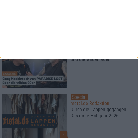
Episode 4: Die Alchemie des
Wortes
Interview
Paradise Lost
und die wilden 90er
Special
metal.de-Redaktion
Durch die Lappen gegangen -
Das erste Halbjahr 2026
2