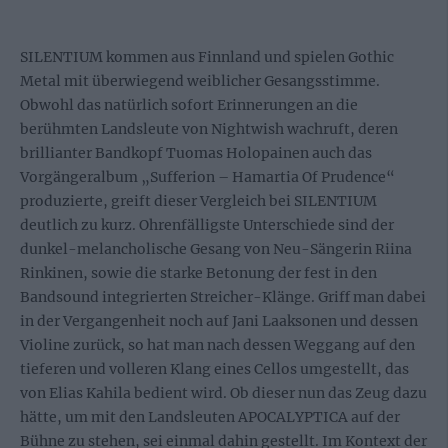
SILENTIUM kommen aus Finnland und spielen Gothic
Metal mit überwiegend weiblicher Gesangsstimme.
Obwohl das natürlich sofort Erinnerungen an die
berühmten Landsleute von Nightwish wachruft, deren
brillianter Bandkopf Tuomas Holopainen auch das
Vorgängeralbum „Sufferion – Hamartia Of Prudence“
produzierte, greift dieser Vergleich bei SILENTIUM
deutlich zu kurz. Ohrenfälligste Unterschiede sind der
dunkel-melancholische Gesang von Neu-Sängerin Riina
Rinkinen, sowie die starke Betonung der fest in den
Bandsound integrierten Streicher-Klänge. Griff man dabei
in der Vergangenheit noch auf Jani Laaksonen und dessen
Violine zurück, so hat man nach dessen Weggang auf den
tieferen und volleren Klang eines Cellos umgestellt, das
von Elias Kahila bedient wird. Ob dieser nun das Zeug dazu
hätte, um mit den Landsleuten APOCALYPTICA auf der
Bühne zu stehen, sei einmal dahin gestellt. Im Kontext der