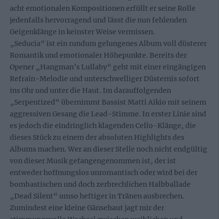
acht emotionalen Kompositionen erfüllt er seine Rolle
jedenfalls hervorragend und lässt die nun fehlenden
Geigenklänge in keinster Weise vermissen.
„Seducia“ ist ein rundum gelungenes Album voll düsterer
Romantik und emotionaler Höhepunkte. Bereits der
Opener „Hangman’s Lullaby“ geht mit einer eingängigen
Refrain-Melodie und unterschwelliger Düsternis sofort
ins Ohr und unter die Haut. Im darauffolgenden
„Serpentized“ übernimmt Bassist Matti Aikio mit seinem
aggressiven Gesang die Lead-Stimme. In erster Linie sind
es jedoch die eindringlich klagenden Cello-Klänge, die
dieses Stück zu einem der absoluten Highlights des
Albums machen. Wer an dieser Stelle noch nicht endgültig
von dieser Musik gefangengenommen ist, der ist
entweder hoffnungslos unromantisch oder wird bei der
bombastischen und doch zerbrechlichen Halbballade
„Dead Silent“ umso heftiger in Tränen ausbrechen.
Zumindest eine kleine Gänsehaut jagt mir der