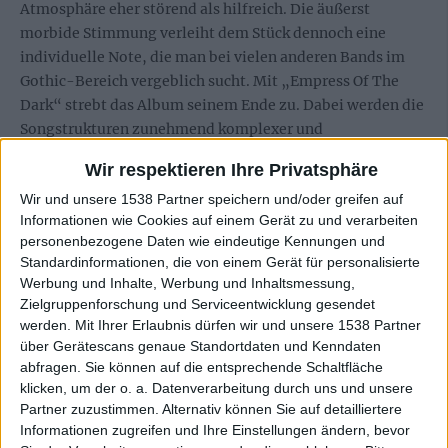
Atmosphäre eher störend als hilfreich. Die äußerst
morbide Stimmung verleiht dem Stück dennoch eine
individuelle Note, die man bei vielen anderen Bands im
Gothic-Bereich vergeblich sucht. Mit „Empress Of The
Dark“ strebt das Album seinem Ende zu. Dabei werden die
Songstrukturen zunehmend komplexer und
undurchschaubarer, die Stimmung bleibt morbide und
Wir respektieren Ihre Privatsphäre
auch an Härte wird nicht gespart. Der krönende Abschluss
Wir und unsere 1538 Partner speichern und/oder greifen auf
kommt mit dem Titeltrack „Seducia“, das mit einem
Informationen wie Cookies auf einem Gerät zu und verarbeiten
kurzen Percussion-Intro recht harmlos beginnt, sich dann
personenbezogene Daten wie eindeutige Kennungen und
jedoch immer weiter steigert. Aggressivität bestimmt
Standardinformationen, die von einem Gerät für personalisierte
längst nicht mehr nur die Musik, auch die Texte schlagen
Werbung und Inhalte, Werbung und Inhaltsmessung,
hier einen schärferen Ton an und gipfeln schließlich im
Zielgruppenforschung und Serviceentwicklung gesendet
manisch herausgebrüllten „we’ll make you twist and turn
werden.
Mit Ihrer Erlaubnis dürfen wir und unsere 1538 Partner
/ we’ll make you bleed and burn“. Mit orchestralem
über Gerätescans genaue Standortdaten und Kenndaten
abfragen. Sie können auf die entsprechende Schaltfläche
Bombast und gigantischen Melodiebögen endet so dieses
klicken, um der o. a. Datenverarbeitung durch uns und unsere
faszinierende Album, auf das sich jeder, der sich nicht für
Partner zuzustimmen. Alternativ können Sie auf detailliertere
seine romantische Ader schämt, unbedingt einlassen
Informationen zugreifen und Ihre Einstellungen ändern, bevor
sollte.