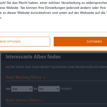
wohl Sie das Recht haben, einer solchen Verarbeitung zu widersprechen
diese Website. Sie können Ihre Einstellungen jederzeit ändern oder Ihre 
e zu dieser Website zurückkehren und unten auf der Webseite auf die 
n.
EHR OPTIONEN
ZUSTIMMEN
Interessante Alben finden
Auf der Suche nach neuer Mucke? Durchsuche unser Review-Archiv mit aktue
Nach Wertung filtern
▼︎
von
bis
Punkten
Nach Genres filtern
►︎