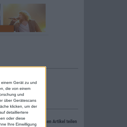
f einem Gerät zu und
n, die von einem
forschung und
ner über Gerätescans
äche klicken, um der
f detailliertere
men oder diese
Diesen Artikel teilen
ne Ihre Einwilligung