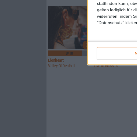
stattfinden kann, ob
gelten lediglich für 
widerrufen, indem Si
"Datenschutz" klicke
2
8/10
Keine Wertung
M
Lionheart
Brutus (BE)
Valley Of Death II
Live In Brussels