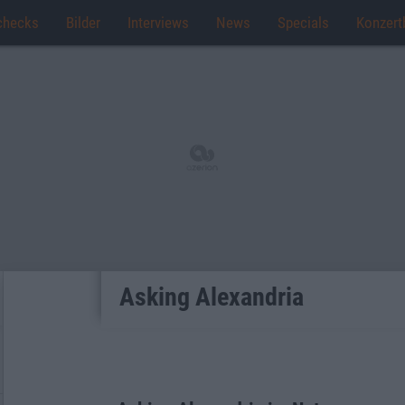
checks
Bilder
Interviews
News
Specials
Konzert
Asking Alexandria
Den ganzen Text einblende