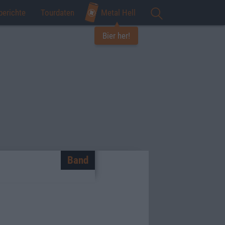
berichte
Tourdaten
Metal Hell
Bier her!
Band
n