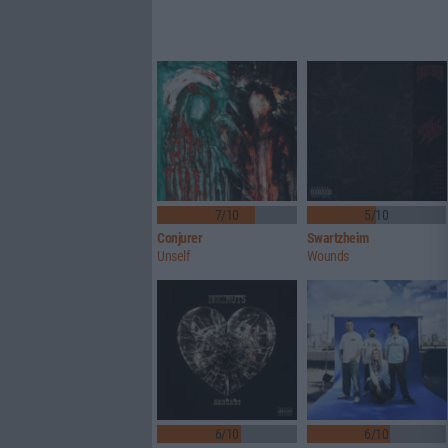
7/10
5/10
Conjurer
Swartzheim
Unself
Wounds
6/10
6/10