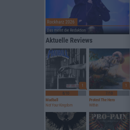
Rockharz 2026
Das meint die Redaktion
Aktuelle Reviews
1
1
8/10
7/10
Madball
Protest The Hero
Not Your Kingdom
Within