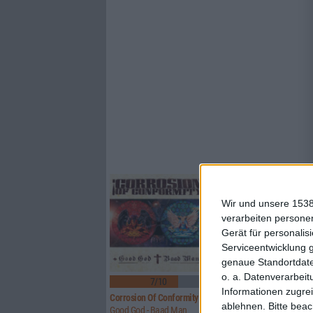
Wir und unsere 1538
verarbeiten persone
Gerät für personali
Serviceentwicklung 
genaue Standortdate
2
o. a. Datenverarbeit
7/10
8/10
Informationen zugrei
Corrosion Of Conformity
Rosa Faenskap
ablehnen.
Bitte bea
Good God - Baad Man
Ingenting Forblir