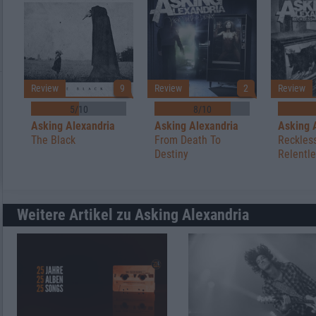
Review
9
Review
2
Review
5/10
8/10
Asking Alexandria
Asking Alexandria
Asking 
The Black
From Death To
Reckles
Destiny
Relentl
Weitere Artikel zu Asking Alexandria