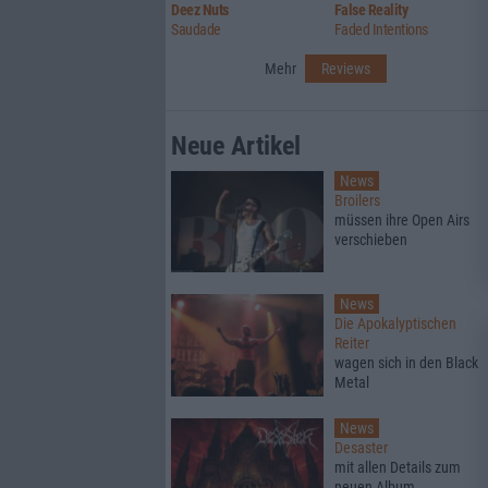
Deez Nuts
False Reality
Saudade
Faded Intentions
Mehr
Reviews
Neue Artikel
News
Broilers
müssen ihre Open Airs
verschieben
News
Die Apokalyptischen
Reiter
wagen sich in den Black
Metal
News
Desaster
mit allen Details zum
neuen Album