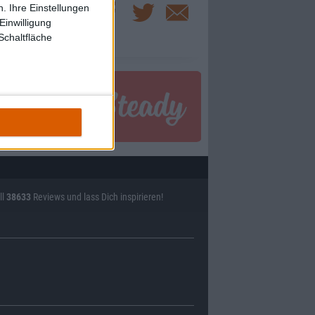
. Ihre Einstellungen
Einwilligung
Schaltfläche
ll
38633
Reviews und lass Dich inspirieren!