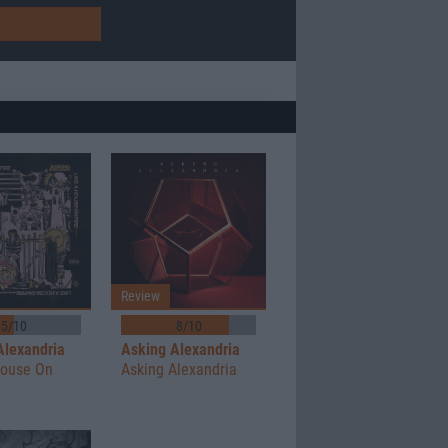
Review
5/10
8/10
Alexandria
Asking Alexandria
House On
Asking Alexandria