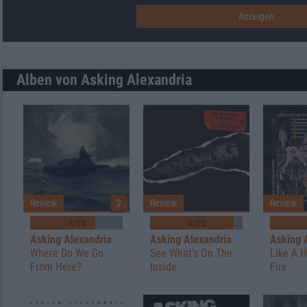
Alben von Asking Alexandria
Review
2
Review
Review
7/10
9/10
Asking Alexandria
Asking Alexandria
Asking 
Where Do We Go
See What's On The
Like A 
From Here?
Inside
Fire