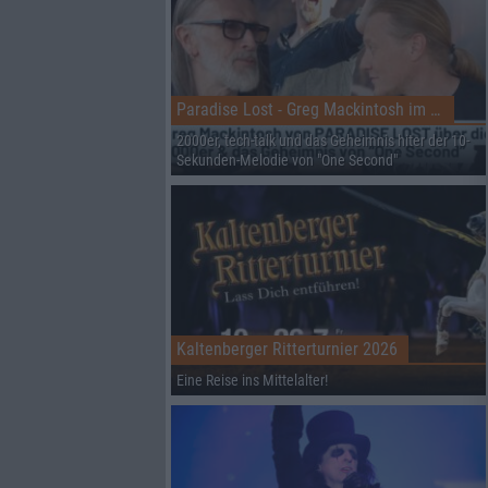
Paradise Lost - Greg Mackintosh im Interview auf dem RHZ
2000er, tech-talk und das Geheimnis hiter der 10-
Sekunden-Melodie von "One Second"
Kaltenberger Ritterturnier 2026
Eine Reise ins Mittelalter!