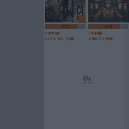
1
8/10
8/10
Converge
Pro-Pain
Love Is Not Enough
Stone Cold Anger