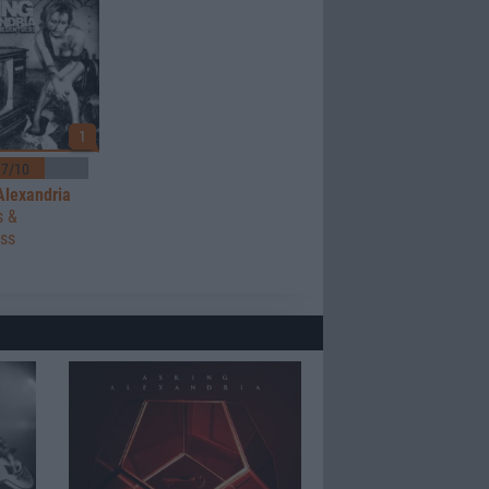
1
7/10
Alexandria
s &
ess