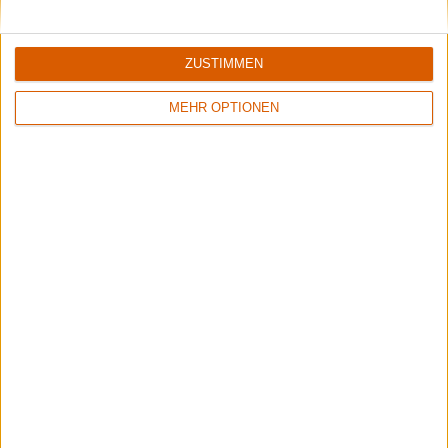
ZUSTIMMEN
1
MEHR OPTIONEN
8/10
6/10
Sinner
Crusade Of Bards
Boom Bang Goodbye
Tales Of Distant Worlds