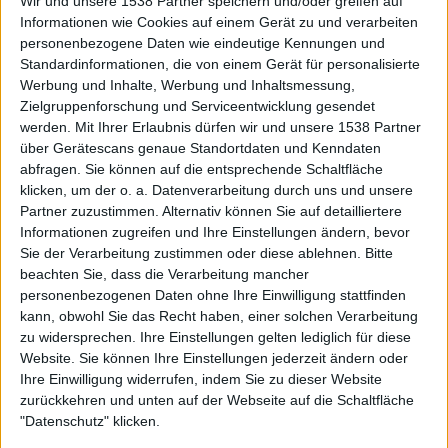
Wir und unsere 1538 Partner speichern und/oder greifen auf
Informationen wie Cookies auf einem Gerät zu und verarbeiten
personenbezogene Daten wie eindeutige Kennungen und
Standardinformationen, die von einem Gerät für personalisierte
Special
Werbung und Inhalte, Werbung und Inhaltsmessung,
Zielgruppenforschung und Serviceentwicklung gesendet
Synth Or Die!
werden.
Mit Ihrer Erlaubnis dürfen wir und unsere 1538 Partner
2020: Der Jahresrückblick
über Gerätescans genaue Standortdaten und Kenndaten
abfragen. Sie können auf die entsprechende Schaltfläche
klicken, um der o. a. Datenverarbeitung durch uns und unsere
Partner zuzustimmen. Alternativ können Sie auf detailliertere
Informationen zugreifen und Ihre Einstellungen ändern, bevor
Sie der Verarbeitung zustimmen oder diese ablehnen.
Bitte
beachten Sie, dass die Verarbeitung mancher
personenbezogenen Daten ohne Ihre Einwilligung stattfinden
Aktuell
kann, obwohl Sie das Recht haben, einer solchen Verarbeitung
zu widersprechen. Ihre Einstellungen gelten lediglich für diese
Website. Sie können Ihre Einstellungen jederzeit ändern oder
Ihre Einwilligung widerrufen, indem Sie zu dieser Website
zurückkehren und unten auf der Webseite auf die Schaltfläche
"Datenschutz" klicken.