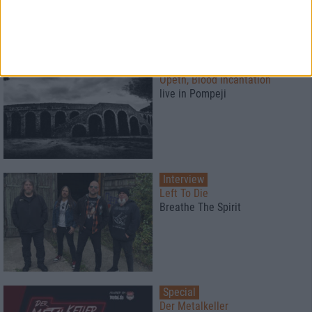
Konzertbericht
Opeth, Blood Incantation
live in Pompeji
Interview
Left To Die
Breathe The Spirit
Special
Der Metalkeller