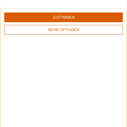
ZUSTIMMEN
MEHR OPTIONEN
Backstage | Rettungsdienst auf dem Summer Breeze
Über Zwischenwasser, Gehörschutz und Festivalapotheke.