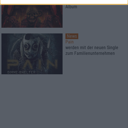
mit allen Details zum neuen
Album
News
Pain
werden mit der neuen Single
zum Familienunternehmen