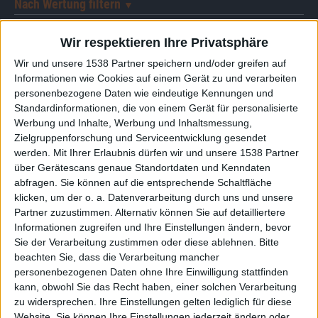
Nach Wertung filtern
▼︎
von
Wir respektieren Ihre Privatsphäre
Wir und unsere 1538 Partner speichern und/oder greifen auf
bis
Informationen wie Cookies auf einem Gerät zu und verarbeiten
personenbezogene Daten wie eindeutige Kennungen und
Standardinformationen, die von einem Gerät für personalisierte
Punkten
Werbung und Inhalte, Werbung und Inhaltsmessung,
Zielgruppenforschung und Serviceentwicklung gesendet
Nach Genres filtern
►︎
werden.
Mit Ihrer Erlaubnis dürfen wir und unsere 1538 Partner
über Gerätescans genaue Standortdaten und Kenndaten
abfragen. Sie können auf die entsprechende Schaltfläche
klicken, um der o. a. Datenverarbeitung durch uns und unsere
Partner zuzustimmen. Alternativ können Sie auf detailliertere
Informationen zugreifen und Ihre Einstellungen ändern, bevor
Combichrist auf Tour
Sie der Verarbeitung zustimmen oder diese ablehnen.
Bitte
beachten Sie, dass die Verarbeitung mancher
metal.de präsentiert
Combichrist - Electro Combichristmas Tour 2
10.12.26
Combichrist
personenbezogenen Daten ohne Ihre Einwilligung stattfinden
MS Connexion, Mannheim
kann, obwohl Sie das Recht haben, einer solchen Verarbeitung
zu widersprechen. Ihre Einstellungen gelten lediglich für diese
metal.de präsentiert
Combichrist - Electro Combichristmas Tour 2
Website. Sie können Ihre Einstellungen jederzeit ändern oder