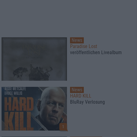
News
Paradise Lost
veröffentlichen Livealbum
News
HARD KILL
BluRay Verlosung
1