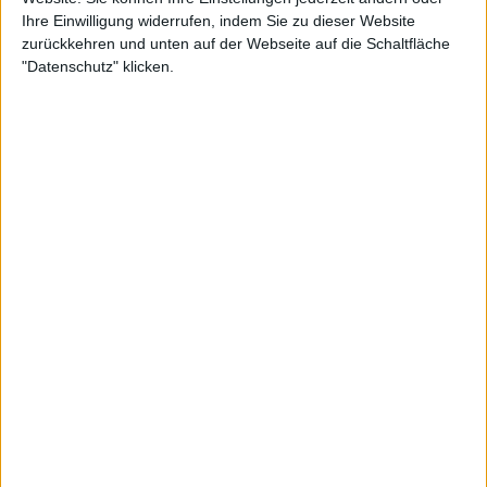
11.12.26
Combichrist
Ihre Einwilligung widerrufen, indem Sie zu dieser Website
Kaminwerk, Memmingen
zurückkehren und unten auf der Webseite auf die Schaltfläche
"Datenschutz" klicken.
metal.de präsentiert
Combichrist - Electro Combichristmas Tour 2
12.12.26
Combichrist
East Club, Bischofswerda
metal.de präsentiert
Combichrist - Electro Combichristmas Tour 2
13.12.26
Combichrist
From Hell, Erfurt
metal.de präsentiert
Combichrist - Electro Combichristmas Tour 2
14.12.26
Combichrist
Kulturfabrik, Krefeld
metal.de präsentiert
Combichrist - Electro Combichristmas Tour 2
15.12.26
Combichrist
Kubana, Siegburg
metal.de präsentiert
Combichrist - Electro Combichristmas Tour 2
16.12.26
Combichrist
Knust, Hamburg