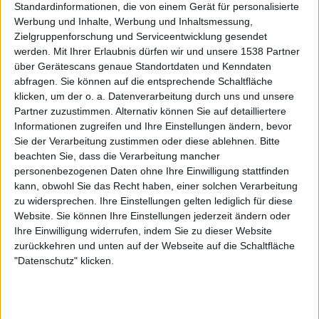
Standardinformationen, die von einem Gerät für personalisierte
Werbung und Inhalte, Werbung und Inhaltsmessung,
Zielgruppenforschung und Serviceentwicklung gesendet
werden.
Mit Ihrer Erlaubnis dürfen wir und unsere 1538 Partner
über Gerätescans genaue Standortdaten und Kenndaten
abfragen. Sie können auf die entsprechende Schaltfläche
klicken, um der o. a. Datenverarbeitung durch uns und unsere
Partner zuzustimmen. Alternativ können Sie auf detailliertere
Review
Informationen zugreifen und Ihre Einstellungen ändern, bevor
6/10
Sie der Verarbeitung zustimmen oder diese ablehnen.
Bitte
Paul Di'Anno
beachten Sie, dass die Verarbeitung mancher
The Beast Arises
personenbezogenen Daten ohne Ihre Einwilligung stattfinden
kann, obwohl Sie das Recht haben, einer solchen Verarbeitung
zu widersprechen. Ihre Einstellungen gelten lediglich für diese
Website. Sie können Ihre Einstellungen jederzeit ändern oder
Weitere Artikel zu Paul Di'Anno
Ihre Einwilligung widerrufen, indem Sie zu dieser Website
zurückkehren und unten auf der Webseite auf die Schaltfläche
"Datenschutz" klicken.