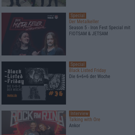
Special
Der Metalkeller
Season 5 - Iron Fest Special mit
FlOTSAM & JETSAM
Special
Black Listed Friday
Die 6+6+6 der Woche
Interview
Talking with Ore
Ankor