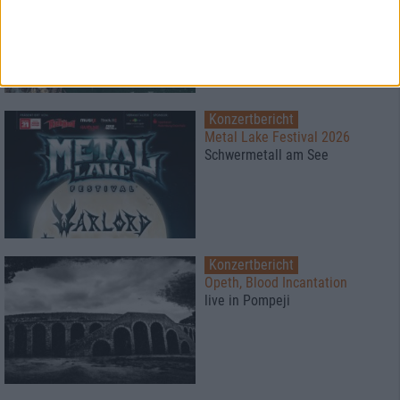
Super Atmosphäre zu fairen
Preisen
Konzertbericht
Metal Lake Festival 2026
Schwermetall am See
Konzertbericht
Opeth, Blood Incantation
live in Pompeji