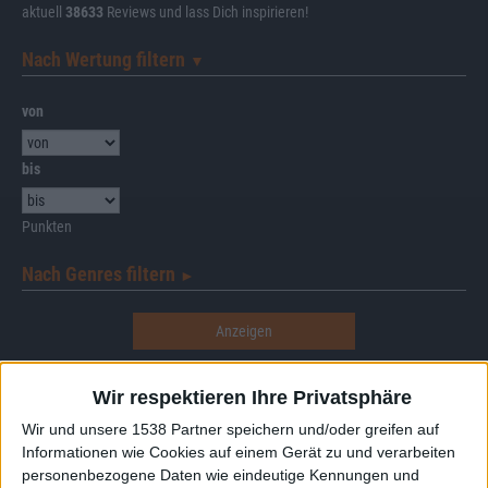
aktuell
38633
Reviews und lass Dich inspirieren!
Nach Wertung filtern
▼︎
von
bis
Punkten
Nach Genres filtern
►︎
Wir respektieren Ihre Privatsphäre
Alben von Paul Di'Anno
Wir und unsere 1538 Partner speichern und/oder greifen auf
Informationen wie Cookies auf einem Gerät zu und verarbeiten
personenbezogene Daten wie eindeutige Kennungen und