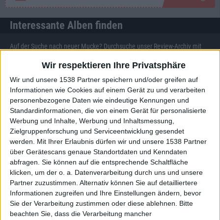
Interessante Alben finden
Auf der Suche nach neuer Mucke? Durchsuche unser Review-Archiv mit
aktuell
38634
Reviews und lass Dich inspirieren!
Wir respektieren Ihre Privatsphäre
Nach Wertung filtern
Wir und unsere 1538 Partner speichern und/oder greifen auf
▼︎
Informationen wie Cookies auf einem Gerät zu und verarbeiten
personenbezogene Daten wie eindeutige Kennungen und
von
Standardinformationen, die von einem Gerät für personalisierte
Werbung und Inhalte, Werbung und Inhaltsmessung,
bis
Zielgruppenforschung und Serviceentwicklung gesendet
werden.
Mit Ihrer Erlaubnis dürfen wir und unsere 1538 Partner
über Gerätescans genaue Standortdaten und Kenndaten
Punkten
abfragen. Sie können auf die entsprechende Schaltfläche
klicken, um der o. a. Datenverarbeitung durch uns und unsere
Nach Genres filtern
►︎
Partner zuzustimmen. Alternativ können Sie auf detailliertere
Informationen zugreifen und Ihre Einstellungen ändern, bevor
Sie der Verarbeitung zustimmen oder diese ablehnen.
Bitte
beachten Sie, dass die Verarbeitung mancher