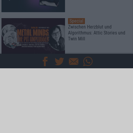
Special
Zwischen Herzblut und
Algorithmus: Attic Stories und
Twin Mill
Special
Rockharz Open Air 2026
Das meint die Redaktion
Special
Kaltenberger Ritterturnier 2026