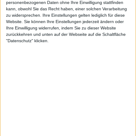
personenbezogenen Daten ohne Ihre Einwilligung stattfinden
kann, obwohl Sie das Recht haben, einer solchen Verarbeitung
zu widersprechen. Ihre Einstellungen gelten lediglich für diese
Konzertberichte mit The Dali Thundering
Website. Sie können Ihre Einstellungen jederzeit ändern oder
Concept
Ihre Einwilligung widerrufen, indem Sie zu dieser Website
zurückkehren und unten auf der Webseite auf die Schaltfläche
"Datenschutz" klicken.
Konzertbericht
Euroblast Festival 2018
Tightness ohne Ende