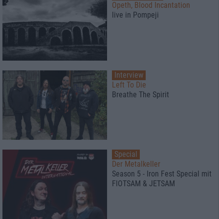
Opeth, Blood Incantation
live in Pompeji
Interview
Left To Die
Breathe The Spirit
Special
Der Metalkeller
Season 5 - Iron Fest Special mit
FlOTSAM & JETSAM