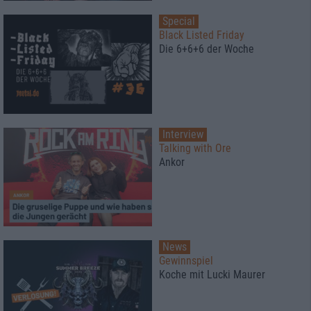
Special
Black Listed Friday
Die 6+6+6 der Woche
Interview
Talking with Ore
Ankor
News
Gewinnspiel
Koche mit Lucki Maurer