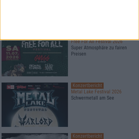
Konzertbericht
Free For All Festival 2026
Super Atmosphäre zu fairen
Preisen
Konzertbericht
Metal Lake Festival 2026
Schwermetall am See
Konzertbericht