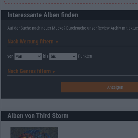
Interessante Alben finden
Auf der Suche nach neuer Mucke? Durchsuche unser Review-Archiv mit aktue
Nach Wertung filtern
▼︎
von
bis
Punkten
Nach Genres filtern
►︎
Alben von Third Storm