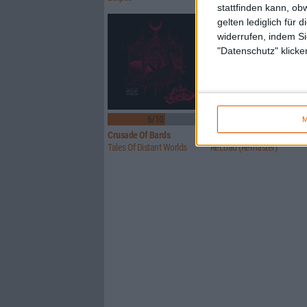
stattfinden kann, ob
gelten lediglich für 
widerrufen, indem Si
"Datenschutz" klicke
6/10
Keine Wertung
M
Crusade Of Bards
Metallica
Tales Of Distant Worlds
ReLoad (Remaster)