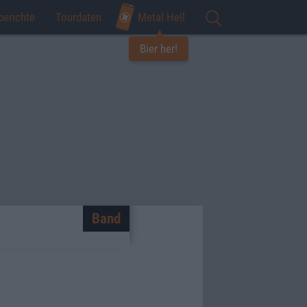
berichte
Tourdaten
Metal Hell
Bier her!
Band