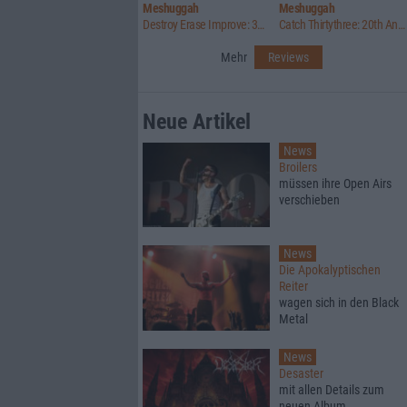
Meshuggah
Meshuggah
Destroy Erase Improve: 30th Anniversary Edition
Catch Thirtythree: 20th Anniversary Edition
Mehr
Reviews
Neue Artikel
News
Broilers
müssen ihre Open Airs
verschieben
News
Die Apokalyptischen
Reiter
wagen sich in den Black
Metal
News
Desaster
mit allen Details zum
neuen Album