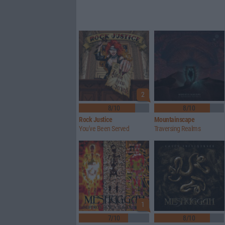
2
8/10
8/10
Rock Justice
Mountainscape
You've Been Served
Traversing Realms
1
7/10
8/10