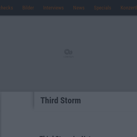
checks
Bilder
Interviews
News
Specials
Konzert
Third Storm