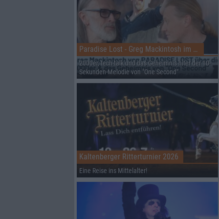
Paradise Lost - Greg Mackintosh im Interview auf dem RHZ
2000er, tech-talk und das Geheimnis hiter der 10-
Sekunden-Melodie von "One Second"
Kaltenberger Ritterturnier 2026
Eine Reise ins Mittelalter!