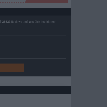
ll
38633
Reviews und lass Dich inspirieren!