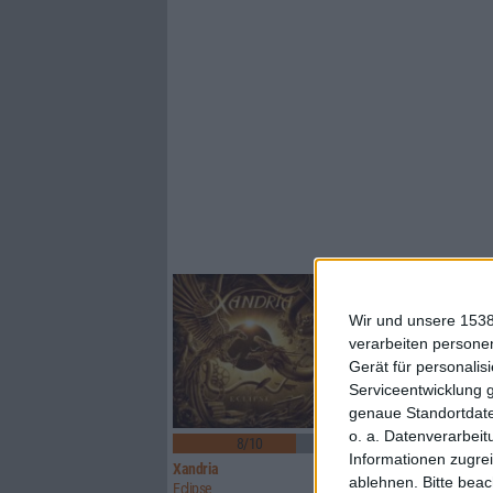
Wir und unsere 1538
verarbeiten persone
Gerät für personali
Serviceentwicklung 
genaue Standortdate
1
o. a. Datenverarbeit
8/10
8/10
Informationen zugrei
Xandria
Sinner
ablehnen.
Bitte bea
Eclipse
Boom Bang Goodbye