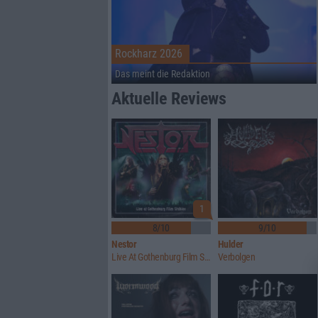
Rockharz 2026
Das meint die Redaktion
Aktuelle Reviews
1
8/10
9/10
Nestor
Hulder
Live At Gothenburg Film Studios
Verbolgen