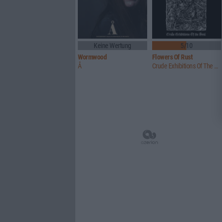
Keine Wertung
5/10
Wormwood
Flowers Of Rust
Å
Crude Exhibitions Of The Soul