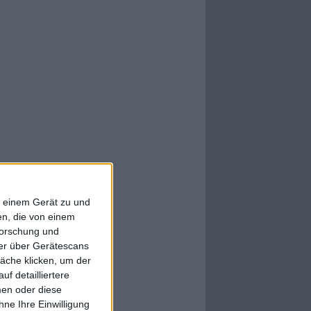
f einem Gerät zu und
n, die von einem
forschung und
ner über Gerätescans
äche klicken, um der
f detailliertere
men oder diese
ne Ihre Einwilligung