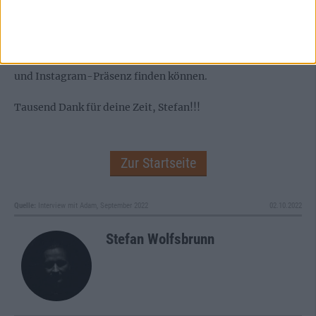
bescheren. Also supportet uns! Und gebt Bands, die ihr
noch nicht kennt, auch eine Chance! Alle weiteren Infos
wird man bald auf unserer Homepage (die ein Hybrid aus
Webshop und Magazin ist) sowie auf unserer Facebook-
und Instagram-Präsenz finden können.
Tausend Dank für deine Zeit, Stefan!!!
Zur Startseite
Quelle:
Interview mit Adam, September 2022
02.10.2022
Stefan Wolfsbrunn