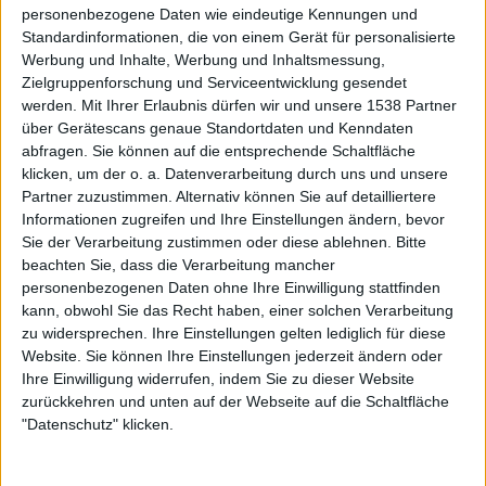
nur meine persönliche Meinung, welche jedoch bis heute
personenbezogene Daten wie eindeutige Kennungen und
unverändert geblieben ist.
Standardinformationen, die von einem Gerät für personalisierte
Werbung und Inhalte, Werbung und Inhaltsmessung,
Zum Label kam ich mehr oder weniger auf Umwegen und
Zielgruppenforschung und Serviceentwicklung gesendet
ganz blauäugig. Langjährig nur reiner Musikkonsument
werden.
Mit Ihrer Erlaubnis dürfen wir und unsere 1538 Partner
gewesen, regte sich irgendwann in mir der Wunsch, auch
über Gerätescans genaue Standortdaten und Kenndaten
abfragen. Sie können auf die entsprechende Schaltfläche
in der Szene aktiv werden zu können. Nur wie? Durch einen
klicken, um der o. a. Datenverarbeitung durch uns und unsere
glücklichen Zufall durfte ich vor einigen Jahren zu dem
Partner zuzustimmen. Alternativ können Sie auf detailliertere
Print-Fanzine Hammerheart dazustoßen. Dort fühlte ich
Informationen zugreifen und Ihre Einstellungen ändern, bevor
mich sofort heimisch und empfand die Schreibarbeit als
Sie der Verarbeitung zustimmen oder diese ablehnen.
Bitte
eine wunderbare Ergänzung zum Musikhören. Da bin ich
beachten Sie, dass die Verarbeitung mancher
aufgeblüht, und als das Heft nach der zehnten Ausgabe
personenbezogenen Daten ohne Ihre Einwilligung stattfinden
leider eingestellt wurde, war mir eins klar: Aufhören ist
kann, obwohl Sie das Recht haben, einer solchen Verarbeitung
zu widersprechen. Ihre Einstellungen gelten lediglich für diese
keine Option! Zusammen mit zwei Freunden, die ebenfalls
Website. Sie können Ihre Einstellungen jederzeit ändern oder
beim Hammerheart mitgewirkt hatten, wurde kurze Zeit
Ihre Einwilligung widerrufen, indem Sie zu dieser Website
später das Online-Magazin Waldhalla gegründet, das
zurückkehren und unten auf der Webseite auf die Schaltfläche
schon alsbald um die erste Print-Ausgabe ergänzt wurde.
"Datenschutz" klicken.
Unser „grünes“ Konzept ist nicht nur bei den Lesern sehr