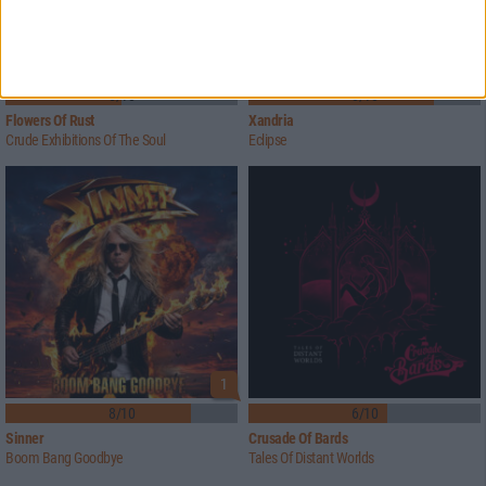
5/10
8/10
Flowers Of Rust
Xandria
Crude Exhibitions Of The Soul
Eclipse
1
8/10
6/10
Sinner
Crusade Of Bards
Boom Bang Goodbye
Tales Of Distant Worlds