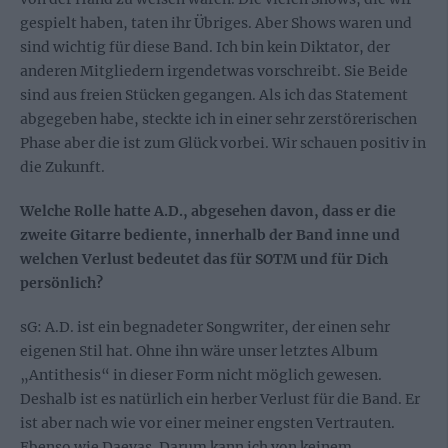
gespielt haben, taten ihr Übriges. Aber Shows waren und
sind wichtig für diese Band. Ich bin kein Diktator, der
anderen Mitgliedern irgendetwas vorschreibt. Sie Beide
sind aus freien Stücken gegangen. Als ich das Statement
abgegeben habe, steckte ich in einer sehr zerstörerischen
Phase aber die ist zum Glück vorbei. Wir schauen positiv in
die Zukunft.
Welche Rolle hatte A.D., abgesehen davon, dass er die
zweite Gitarre bediente, innerhalb der Band inne und
welchen Verlust bedeutet das für SOTM und für Dich
persönlich?
sG: A.D. ist ein begnadeter Songwriter, der einen sehr
eigenen Stil hat. Ohne ihn wäre unser letztes Album
„Antithesis“ in dieser Form nicht möglich gewesen.
Deshalb ist es natürlich ein herber Verlust für die Band. Er
ist aber nach wie vor einer meiner engsten Vertrauten.
Ebenso wie Daevas. Darum kann ich von keinem