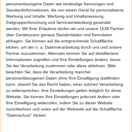
personenbezogene Daten wie eindeutige Kennungen und
Gitarrentechniker gearbeitet. Er war und ist die erste Wahl
Standardinformationen, die von einem Gerät für personalisierte
und hat bisher einen super Job abgeliefert. Ich kann ihn
Werbung und Inhalte, Werbung und Inhaltsmessung,
gar nicht oft genug loben. Er hat das Material sehr schnell
Zielgruppenforschung und Serviceentwicklung gesendet
gelernt und ist in allem sehr engagiert. Wir haben selten
werden.
Mit Ihrer Erlaubnis dürfen wir und unsere 1538 Partner
solch tiefgehende Sessions gespielt, wie mit ihm im
über Gerätescans genaue Standortdaten und Kenndaten
Proberaum. Das hat uns enorme Kraft gegeben.
abfragen. Sie können auf die entsprechende Schaltfläche
klicken, um der o. a. Datenverarbeitung durch uns und unsere
Plant Ihr, den Posten an der zweiten Gitarre auf Dauer
Partner zuzustimmen. Alternativ können Sie auf detailliertere
Informationen zugreifen und Ihre Einstellungen ändern, bevor
fest zu besetzen, oder wirst Du mit einem
Sie der Verarbeitung zustimmen oder diese ablehnen.
Bitte
Sessionmitglied weiterarbeiten? Falls eine feste
beachten Sie, dass die Verarbeitung mancher
Besetzung geplant ist: Welches Profil muss dieses
personenbezogenen Daten ohne Ihre Einwilligung stattfinden
Mitglied mitbringen, und ist der jetzige Sessiongitarrist
kann, obwohl Sie das Recht haben, einer solchen Verarbeitung
ein Kandidat?
zu widersprechen. Ihre Einstellungen gelten lediglich für diese
Website. Sie können Ihre Einstellungen jederzeit ändern oder
sG: Dazu möchte ich mich zurzeit noch nicht äußern. Wir
Ihre Einwilligung widerrufen, indem Sie zu dieser Website
sind sehr vorsichtig geworden, schon allein aufgrund der
zurückkehren und unten auf der Webseite auf die Schaltfläche
Vorkommnisse der letzten Zeit. Ich hätte aber natürlich
"Datenschutz" klicken.
gerne ein festes Line-Up, das auf dem kommenden Album
und auch anschließend live auf Tour zu hören ist.