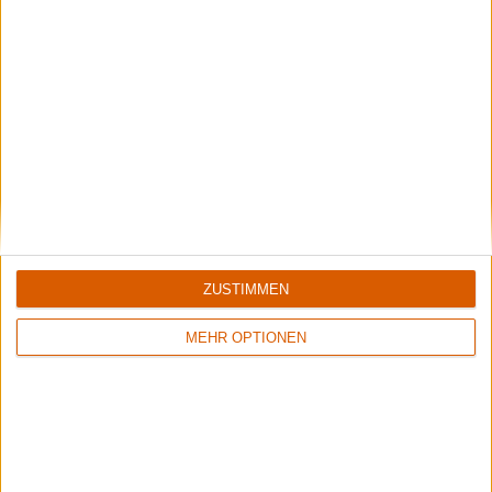
ZUSTIMMEN
Special
20 deutsche Metal-Alben, die man kennen sollte
MEHR OPTIONEN