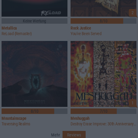
2
Keine Wertung
8/10
Metallica
Rock Justice
ReLoad (Remaster)
You've Been Served
1
8/10
7/10
Mountainscape
Meshuggah
Traversing Realms
Destroy Erase Improve: 30th Anniversary Edition
Mehr
Reviews