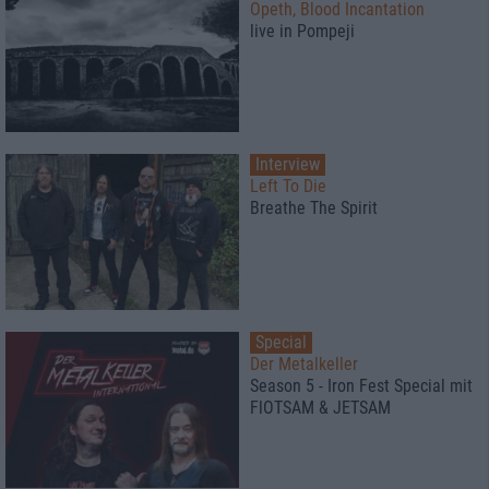
Opeth, Blood Incantation
live in Pompeji
Interview
Left To Die
Breathe The Spirit
Special
Der Metalkeller
Season 5 - Iron Fest Special mit
FlOTSAM & JETSAM