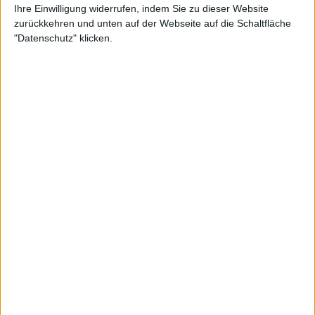
Ihre Einwilligung widerrufen, indem Sie zu dieser Website
zurückkehren und unten auf der Webseite auf die Schaltfläche
Einige Songs sind fertig, aber im Moment denken wir URN
"Datenschutz" klicken.
ist am Ende. Oder vielleicht machen wir noch ein Album.
Eigentlich haben wir alles erreicht.
Dann vielen Dank für die Antworten, die letzten Worte
gehören Euch.
Long live Metal!
Galerie mit 10 Bildern: Urn – Under The Black Sun 2019