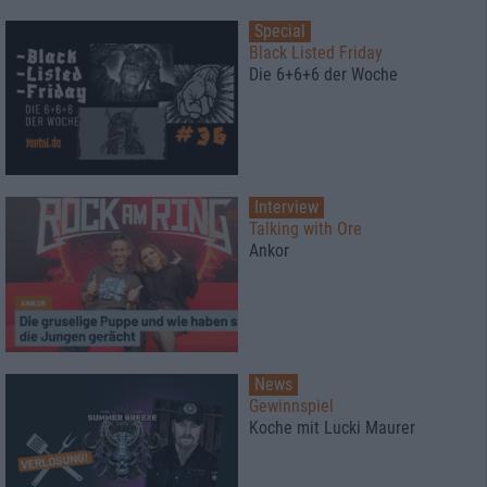
Special
Black Listed Friday
Die 6+6+6 der Woche
Interview
Talking with Ore
Ankor
News
Gewinnspiel
Koche mit Lucki Maurer