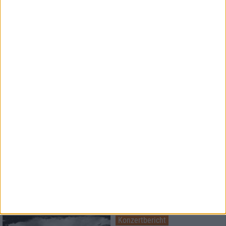
1
Konzertbericht
Free For All Festival 2026
Super Atmosphäre zu fairen
Preisen
Konzertbericht
Metal Lake Festival 2026
Schwermetall am See
Konzertbericht