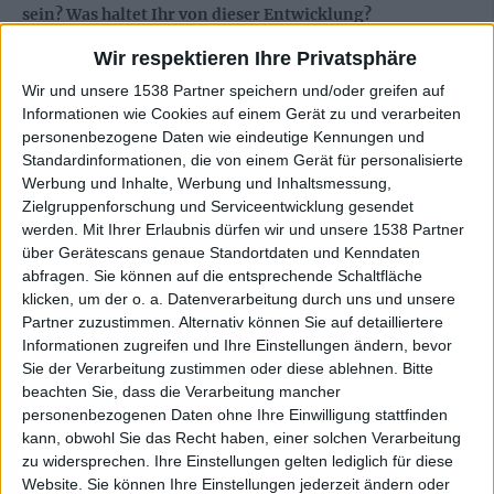
sein? Was haltet Ihr von dieser Entwicklung?
Wir respektieren Ihre Privatsphäre
Die Wahrheit und die Götter des Metal kommen aus der
Vergangenheit.
Wir und unsere 1538 Partner speichern und/oder greifen auf
Informationen wie Cookies auf einem Gerät zu und verarbeiten
Ihr habt noch nicht sehr oft außerhalb von Finnland
personenbezogene Daten wie eindeutige Kennungen und
Standardinformationen, die von einem Gerät für personalisierte
gespielt. Wird sich das mit dem neuen Album ändern?
Werbung und Inhalte, Werbung und Inhaltsmessung,
Zielgruppenforschung und Serviceentwicklung gesendet
Vielleicht, kann sein, hängt davon ab, ob wir Interesse
werden.
Mit Ihrer Erlaubnis dürfen wir und unsere 1538 Partner
haben, eine Tour zu fahren. Im Moment haben wir kein
über Gerätescans genaue Standortdaten und Kenndaten
Interesse.
abfragen. Sie können auf die entsprechende Schaltfläche
klicken, um der o. a. Datenverarbeitung durch uns und unsere
Die Gigs in Eurer Heimat sind allerdings recht zahlreich,
Partner zuzustimmen. Alternativ können Sie auf detailliertere
daher nehme ich an, Ihr spielt grundsätzlich gern live?
Informationen zugreifen und Ihre Einstellungen ändern, bevor
Sie der Verarbeitung zustimmen oder diese ablehnen.
Bitte
Ja, tun wir, aber nicht mehr im Moment. Wir wollen
beachten Sie, dass die Verarbeitung mancher
erstmal keine Gigs spielen, vielleicht nie wieder.
personenbezogenen Daten ohne Ihre Einwilligung stattfinden
kann, obwohl Sie das Recht haben, einer solchen Verarbeitung
zu widersprechen. Ihre Einstellungen gelten lediglich für diese
Was steht als nächstes für URN an? Bitte gebt uns einen
Website. Sie können Ihre Einstellungen jederzeit ändern oder
kleinen Ausblick in die Zukunft.