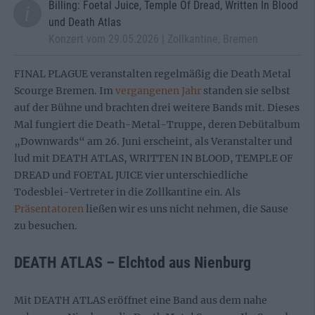
Billing: Foetal Juice, Temple Of Dread, Written In Blood
und Death Atlas
Konzert vom 29.05.2026 | Zollkantine, Bremen
FINAL PLAGUE veranstalten regelmäßig die Death Metal
Scourge Bremen. Im
vergangenen Jahr
standen sie selbst
auf der Bühne und brachten drei weitere Bands mit. Dieses
Mal fungiert die Death-Metal-Truppe, deren Debütalbum
„Downwards“ am 26. Juni erscheint, als Veranstalter und
lud mit DEATH ATLAS, WRITTEN IN BLOOD, TEMPLE OF
DREAD und FOETAL JUICE vier unterschiedliche
Todesblei-Vertreter in die Zollkantine ein. Als
Präsentatoren
ließen wir es uns nicht nehmen, die Sause
zu besuchen.
DEATH ATLAS – Elchtod aus Nienburg
Mit DEATH ATLAS eröffnet eine Band aus dem nahe