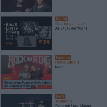
Special
Black Listed Friday
Die 6+6+6 der Woche
Interview
Talking with Ore
Ankor
News
Gewinnspiel
Koche mit Lucki Maurer