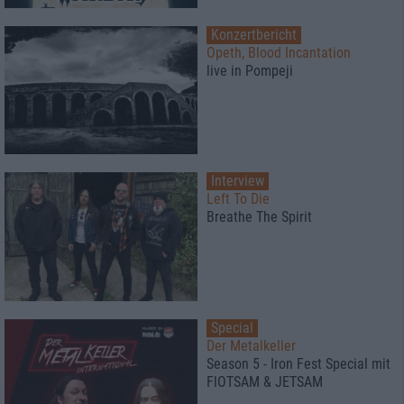
Konzertbericht
Opeth, Blood Incantation
live in Pompeji
Interview
Left To Die
Breathe The Spirit
Special
Der Metalkeller
Season 5 - Iron Fest Special mit
FlOTSAM & JETSAM