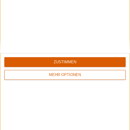
Summer Breeze Gewinnspiel
Kocht mit Starkoch Lucki Maurer
Aktuelle Reviews
ZUSTIMMEN
MEHR OPTIONEN
1
7/10
8/10
Megascavenger
Nestor
Toxic Noxious Undeath
Live At Gothenburg Film Studios