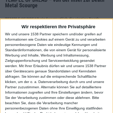
Metal Scourge
TEMPLE OF DREAD sind vermutlich die einzige Death-
Metal-Band von der Nordseeinsel Spiekeroog. Offiziell
Wir respektieren Ihre Privatsphäre
lebt nur Gitarrist und Bandgründer Markus Bünnemeyer
Wir und unsere 1538 Partner speichern und/oder greifen auf
dort, doch das reicht für einen gewissen Exotenbonus.
Informationen wie Cookies auf einem Gerät zu und verarbeiten
personenbezogene Daten wie eindeutige Kennungen und
Die übrigen Mitglieder sind keine Unbekannten: Sänger
Standardinformationen, die von einem Gerät für personalisierte
Jens Finger bearbeitet bei SLAUGHTERDAY die Saiten, und
Werbung und Inhalte, Werbung und Inhaltsmessung,
Schlagzeuger Jörg Uken veredelt zahlreiche Bands in
Zielgruppenforschung und Serviceentwicklung gesendet
werden.
Mit Ihrer Erlaubnis dürfen wir und unsere 1538 Partner
seinem Soundlodge Studio. Apropos Sound: Der ist bei
über Gerätescans genaue Standortdaten und Kenndaten
TEMPLE OF DREAD ebenso exzellent wie bei den anderen
abfragen. Sie können auf die entsprechende Schaltfläche
Bands des Abends.
klicken, um der o. a. Datenverarbeitung durch uns und unsere
Partner zuzustimmen. Alternativ können Sie auf detailliertere
Die Old-School-Deather ballern sich durch ihr Set, das
Informationen zugreifen und Ihre Einstellungen ändern, bevor
neben Klassikern und Songs des aktuellen Werks
„God Of
Sie der Verarbeitung zustimmen oder diese ablehnen.
Bitte
The Godless“
auch einen Vorgeschmack auf die
beachten Sie, dass die Verarbeitung mancher
kommende Scheibe „Dreadspawn Dominion“ bietet.
personenbezogenen Daten ohne Ihre Einwilligung stattfinden