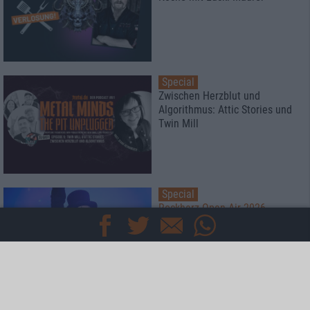
Special
Zwischen Herzblut und
Algorithmus: Attic Stories und
Twin Mill
Special
Rockharz Open Air 2026
Das meint die Redaktion
Special