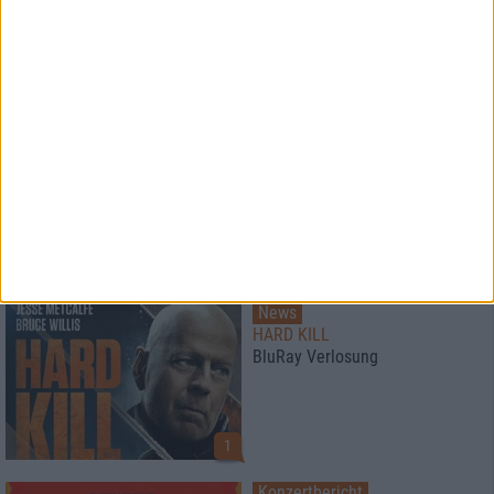
News
Paradise Lost
veröffentlichen Livealbum
News
HARD KILL
BluRay Verlosung
1
Konzertbericht