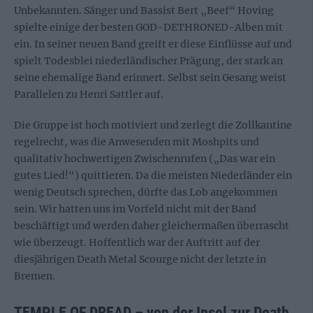
Unbekannten. Sänger und Bassist Bert „Beef“ Hoving
spielte einige der besten GOD-DETHRONED-Alben mit
ein. In seiner neuen Band greift er diese Einflüsse auf und
spielt Todesblei niederländischer Prägung, der stark an
seine ehemalige Band erinnert. Selbst sein Gesang weist
Parallelen zu Henri Sattler auf.
Die Gruppe ist hoch motiviert und zerlegt die Zollkantine
regelrecht, was die Anwesenden mit Moshpits und
qualitativ hochwertigen Zwischenrufen („Das war ein
gutes Lied!“) quittieren. Da die meisten Niederländer ein
wenig Deutsch sprechen, dürfte das Lob angekommen
sein. Wir hatten uns im Vorfeld nicht mit der Band
beschäftigt und werden daher gleichermaßen überrascht
wie überzeugt. Hoffentlich war der Auftritt auf der
diesjährigen Death Metal Scourge nicht der letzte in
Bremen.
TEMPLE OF DREAD – von der Insel zur Death