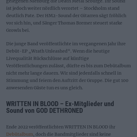
gelegenen Nienburg die Death Metal Scourge. Ihr Sound
ist jedoch weiter nördlich verortet – Stockholm stand
deutlich Pate. Der HM2-Sound der Gitarren sägt fröhlich
vor sich hin, und Sänger Thomas Bremer steuert starke
Growls bei.
Die junge Band veröffentlichte im vergangenen Jahr ihre
Debüt-EP „Wrath Unleashed“. Wenn die heutige
Livequalität Rückschlüsse auf künftige
Veröffentlichungen zulässt, dürfte es bis zum Debütalbum
nicht mehr lange dauern. Wir sind jedenfalls schnell in
Stimmung und feiern den Auftritt der Gruppe. Die gut 100
anwesenden Gäste tun es uns gleich.
WRITTEN IN BLOOD – Ex-Mitglieder und
Sound von GOD DETHRONED
Ende 2022 veröffentlichten WRITTEN IN BLOOD ihr
Debütalbum
, doch die Bandmitglieder sind keine