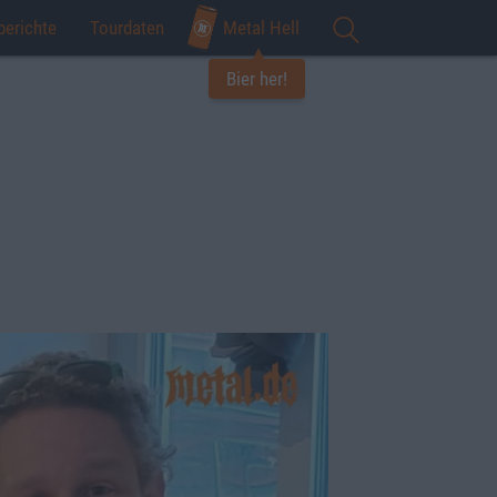
berichte
Tourdaten
Metal Hell
Bier her!