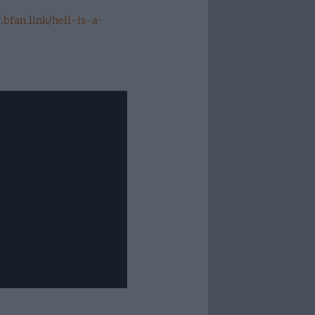
y.bfan.link/hell-is-a-