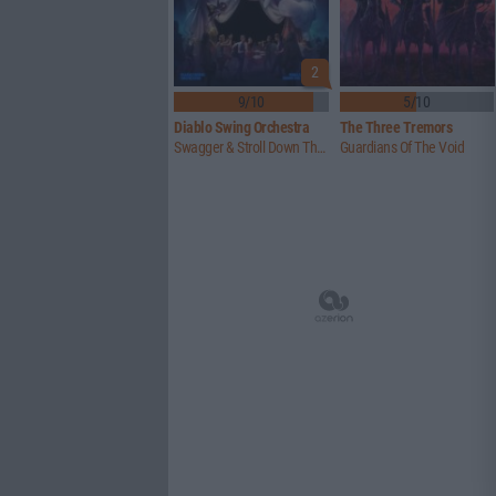
2
9/10
5/10
Diablo Swing Orchestra
The Three Tremors
Swagger & Stroll Down The Rabbit Hole
Guardians Of The Void