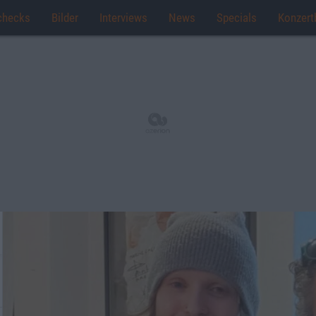
checks
Bilder
Interviews
News
Specials
Konzert