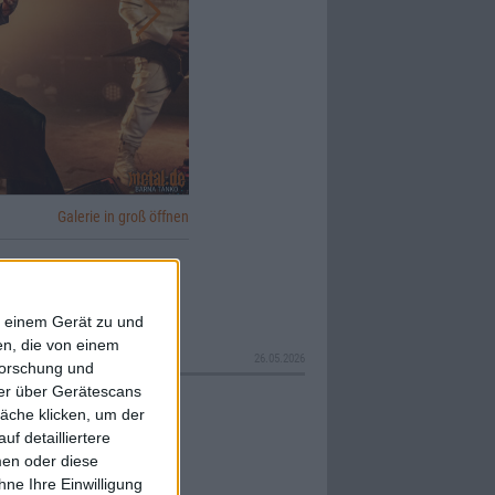
Galerie in groß öffnen
f einem Gerät zu und
n, die von einem
26.05.2026
forschung und
ner über Gerätescans
äche klicken, um der
f detailliertere
men oder diese
ne Ihre Einwilligung