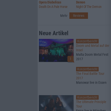
Opera Diabolicus
Demon
Death On A Pale Horse
Night Of The Demon
Mehr
Reviews
Neue Artikel
Konzertbericht
Doom und Metal auf der
Insel
Malta Doom Metal Fest
1
2017
Konzertbericht
The Final Battle Tour
2017
Manowar live in Essen
Konzertbericht
The Ultimate Principle
Tour
Epica live in München