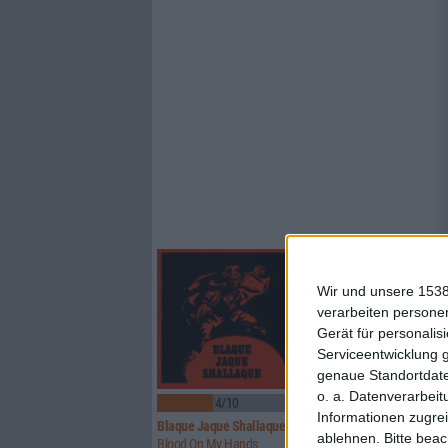
Wir und unsere 1538
verarbeiten persone
Gerät für personali
Serviceentwicklung 
genaue Standortdate
o. a. Datenverarbeit
4/10
7/10
Informationen zugrei
Blaque Jaque Shallaque
Iron Fate
ablehnen.
Bitte bea
Blood On My Hands
Crimson Messiah