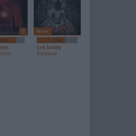
2
Review
8/10
7/10
iety
Lost Society
lution
Braindead