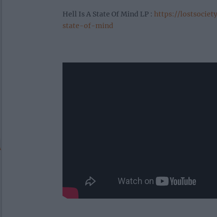
Hell Is A State Of Mind LP :
https://lostsociet
state-of-mind