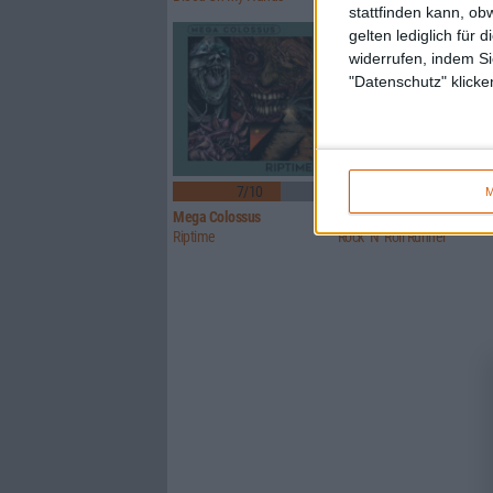
stattfinden kann, ob
gelten lediglich für 
widerrufen, indem Si
"Datenschutz" klicke
7/10
5/10
M
Mega Colossus
Toad The Wet Sprocket
Riptime
Rock ‘N’ Roll Runner