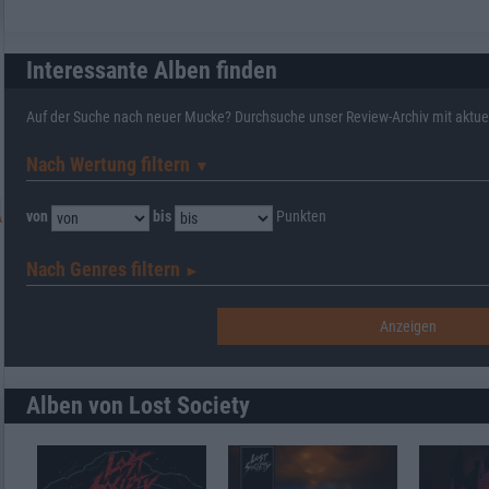
Interessante Alben finden
Auf der Suche nach neuer Mucke? Durchsuche unser Review-Archiv mit aktue
Nach Wertung filtern
▼︎
von
bis
Punkten
Nach Genres filtern
►︎
Alben von Lost Society