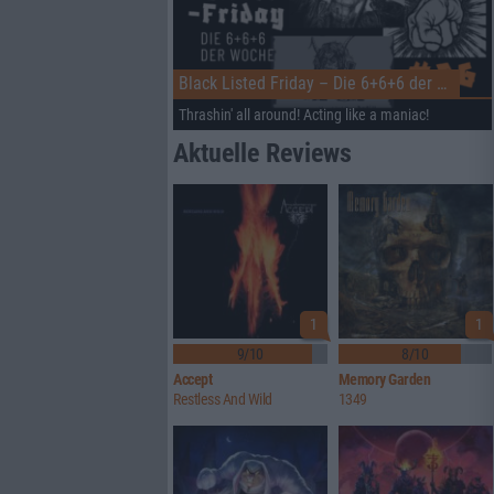
Black Listed Friday – Die 6+6+6 der Woche
Thrashin' all around! Acting like a maniac!
Aktuelle Reviews
1
1
9/10
8/10
Accept
Memory Garden
Restless And Wild
1349