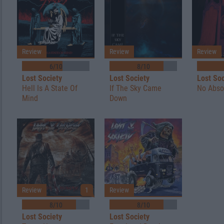
Review
Review
Review
6/10
8/10
Lost Society
Lost Society
Lost Soc
Hell Is A State Of
If The Sky Came
No Abso
Mind
Down
Review
1
Review
8/10
8/10
Lost Society
Lost Society