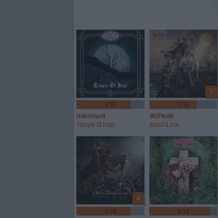
1
8/10
7/10
Nekromant
Wolftooth
Temple Of Haal
Blood & Iron
4
8/10
9/10