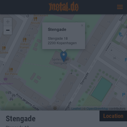
+
×
Stengade
−
Stengade 18
2200 Kopenhagen
Leaflet
| ©
OpenStreetMap
contributors
Location
Stengade