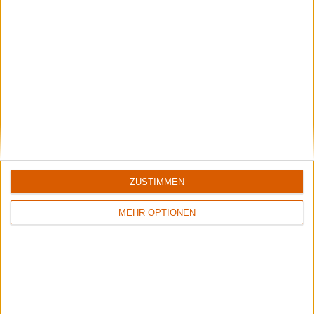
5/10
8/10
Flowers Of Rust
Xandria
Crude Exhibitions Of The Soul
Eclipse
ZUSTIMMEN
MEHR OPTIONEN
1
8/10
6/10