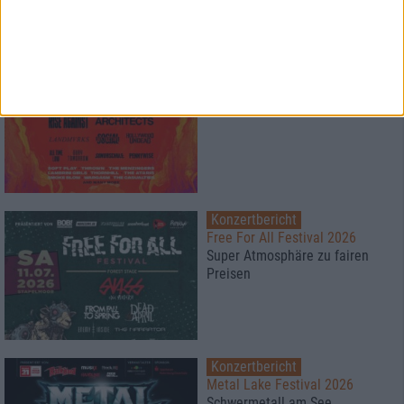
1
Konzertbericht
Vainstream Rockfest 2026
Festival bei 40°
Konzertbericht
Free For All Festival 2026
Super Atmosphäre zu fairen
Preisen
Konzertbericht
Metal Lake Festival 2026
Schwermetall am See