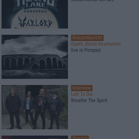
Konzertbericht
Opeth, Blood Incantation
live in Pompeji
Interview
Left To Die
Breathe The Spirit
Special