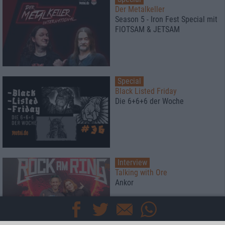
Der Metalkeller
Season 5 - Iron Fest Special mit
FlOTSAM & JETSAM
Special
Black Listed Friday
Die 6+6+6 der Woche
Interview
Talking with Ore
Ankor