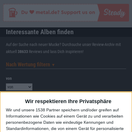
Interessante Alben finden
Auf der Suche nach neuer Mucke? Durchsuche unser Review-Archiv mit
aktuell
38633
Reviews und lass Dich inspirieren!
Nach Wertung filtern
▼︎
von
bis
Wir respektieren Ihre Privatsphäre
Punkten
Wir und unsere 1538 Partner speichern und/oder greifen auf
Informationen wie Cookies auf einem Gerät zu und verarbeiten
Nach Genres filtern
personenbezogene Daten wie eindeutige Kennungen und
►︎
Standardinformationen, die von einem Gerät für personalisierte