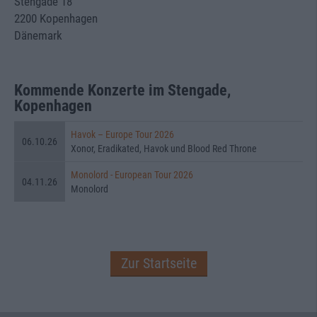
Stengade 18
2200 Kopenhagen
Dänemark
Kommende Konzerte im Stengade,
Kopenhagen
Havok – Europe Tour 2026
06.10.26
Xonor, Eradikated, Havok und Blood Red Throne
Monolord - European Tour 2026
04.11.26
Monolord
Zur Startseite