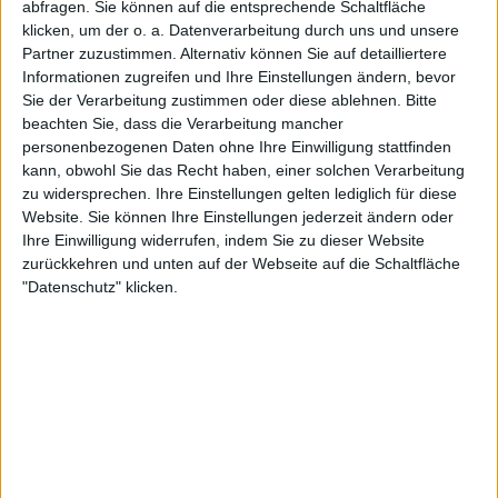
abfragen. Sie können auf die entsprechende Schaltfläche
klicken, um der o. a. Datenverarbeitung durch uns und unsere
Partner zuzustimmen. Alternativ können Sie auf detailliertere
Informationen zugreifen und Ihre Einstellungen ändern, bevor
Sie der Verarbeitung zustimmen oder diese ablehnen.
Bitte
beachten Sie, dass die Verarbeitung mancher
Mehr zu Arsgoatia
personenbezogenen Daten ohne Ihre Einwilligung stattfinden
kann, obwohl Sie das Recht haben, einer solchen Verarbeitung
BAND
ARSGOATIA
zu widersprechen. Ihre Einstellungen gelten lediglich für diese
Website. Sie können Ihre Einstellungen jederzeit ändern oder
STILE
BLACK METAL
Ihre Einwilligung widerrufen, indem Sie zu dieser Website
zurückkehren und unten auf der Webseite auf die Schaltfläche
"Datenschutz" klicken.
Interessante Alben finden
Auf der Suche nach neuer Mucke? Durchsuche unser Review-Archiv mit
aktuell
38633
Reviews und lass Dich inspirieren!
Nach Wertung filtern
▼︎