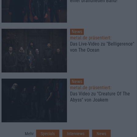
einer brandneuen Band!
News
metal.de präsentiert:
Das Live-Video zu "Belligerence"
von The Ocean
News
metal.de präsentiert:
Das Video zu "Creature Of The
Abyss" von Joakem
Mehr
Specials
Interviews
News