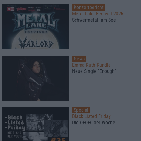
Konzertbericht
Metal Lake Festival 2026
Schwermetall am See
News
Emma Ruth Rundle
Neue Single "Enough"
Special
Black Listed Friday
Die 6+6+6 der Woche