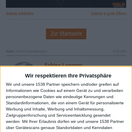
Galerie schließen
Galerie in groß öffnen
Zur Startseite
Quelle:
diverse Sekundärquellen
10.05.2026
Sabine Langner
Wir respektieren Ihre Privatsphäre
Wir und unsere 1538 Partner speichern und/oder greifen auf
Informationen wie Cookies auf einem Gerät zu und verarbeiten
personenbezogene Daten wie eindeutige Kennungen und
Standardinformationen, die von einem Gerät für personalisierte
Newsletter abonnieren
Werbung und Inhalte, Werbung und Inhaltsmessung,
Zielgruppenforschung und Serviceentwicklung gesendet
werden.
Mit Ihrer Erlaubnis dürfen wir und unsere 1538 Partner
über Gerätescans genaue Standortdaten und Kenndaten