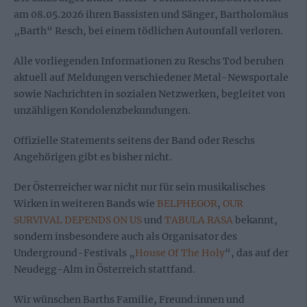
am 08.05.2026
ihren Bassisten und Sänger, Bartholomäus
„Barth“ Resch, bei einem tödlichen Autounfall verloren.
Alle vorliegenden Informationen zu
Reschs
Tod beruhen
aktuell auf Meldungen verschiedener Metal-Newsportale
sowie Nachrichten in sozialen Netzwerken, begleitet von
unzähligen Kondolenzbekundungen.
Offizielle Statements seitens der Band oder Reschs
Angehörigen gibt es bisher nicht.
Der Österreicher war nicht nur für sein musikalisches
Wirken in weiteren Bands wie
BELPHEGOR
,
OUR
SURVIVAL DEPENDS ON US
und
TABULA RASA
bekannt
,
sondern insbesondere auch als Organisator des
Underground-Festivals „
House Of The Holy
“, das auf der
Neudegg-Alm in Österreich stattfand.
Wir wünschen Barths Familie, Freund:innen und