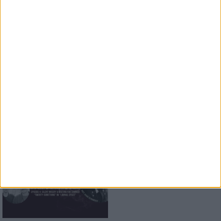
Special
Highfield Festival: One Last Dance
Konzertbericht
ROCKHARZ Open Air 2026
Der große Festivalbericht
Special
Zwischen Werden und Sein: die
Kunst des Wartens