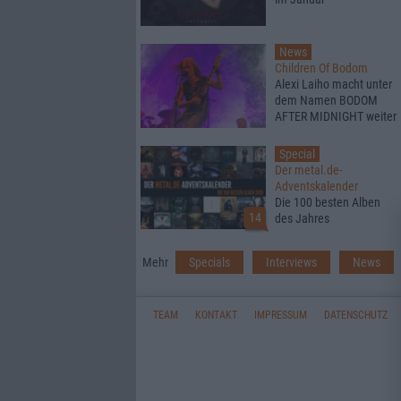
News
Children Of Bodom
Alexi Laiho macht unter
dem Namen BODOM
AFTER MIDNIGHT weiter
Special
Der metal.de-
Adventskalender
Die 100 besten Alben
14
des Jahres
Mehr
Specials
Interviews
News
TEAM
KONTAKT
IMPRESSUM
DATENSCHUTZ