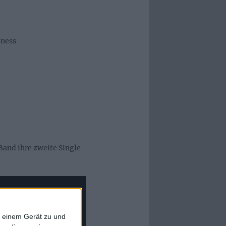
iness
Band ihre zweite Single
f einem Gerät zu und