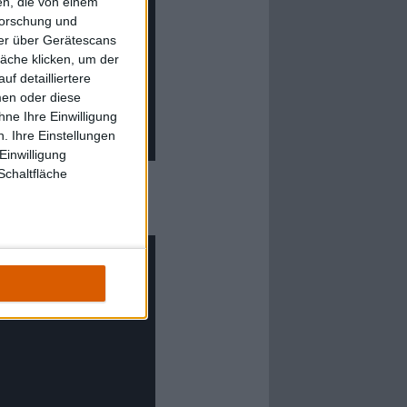
n, die von einem
forschung und
ner über Gerätescans
äche klicken, um der
f detailliertere
men oder diese
ne Ihre Einwilligung
. Ihre Einstellungen
Einwilligung
Schaltfläche
m (The Adepts)“ bisher