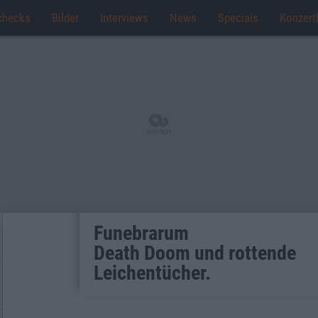
checks
Bilder
Interviews
News
Specials
Konzert
Funebrarum
Death Doom und rottende
Leichentücher.