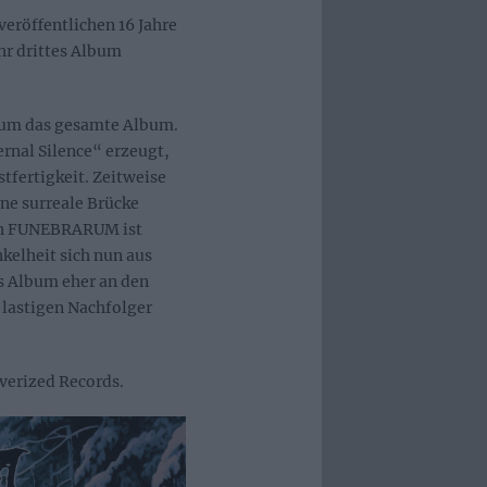
röffentlichen 16 Jahre
hr drittes Album
 um das gesamte Album.
ernal Silence“ erzeugt,
tfertigkeit. Zeitweise
ine surreale Brücke
on FUNEBRARUM ist
kelheit sich nun aus
s Album eher an den
-lastigen Nachfolger
verized Records.