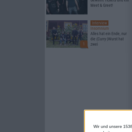
Gewinnt Tickets und ein
Meet & Greet!
Interview
Insomnium
Alles hat ein Ende, nur
die (Curry-)Wurst hat
1
zwei
Wir und unsere 1538