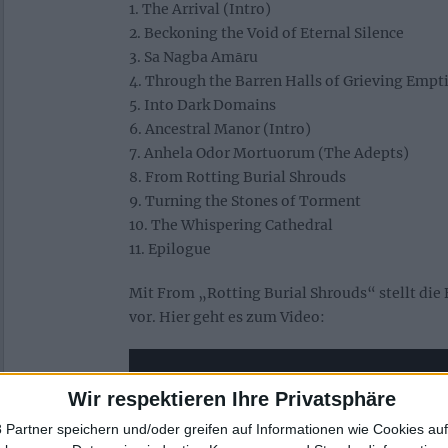
1. The Arrival (Intro)
2. Beckoning the Void of Eternal Silence
3. Sa Nagba Amāru
4. Through the Barren Halls of Grieving Empt
5. Into Dark Domains
6. Ancestral Manor (Intro)
7. Anhela Odor Mortuorum (The Adepts)
8. From Rotting Burial Shrouds
9. Turning the Stones of Torment
10. The Whispering Cathedral
11. Epilogue
Mit From „Rotting Burial Shrouds“ stellt die 
vor. Hier geht es zum Video:
Wir respektieren Ihre Privatsphäre
 Partner speichern und/oder greifen auf Informationen wie Cookies au