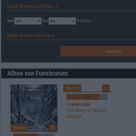
Nach Wertung filtern
▼︎
von
bis
Punkten
Nach Genres filtern
►︎
Alben von Funebrarum
Review
1
8/10
Funebrarum
The Sleep Of Morbid
Dreams
Review
2