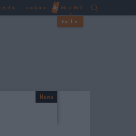
berichte
Tourdaten
Metal Hell
Bier her!
News