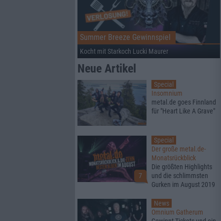
Summer Breeze Gewinnspiel
Kocht mit Starkoch Lucki Maurer
Neue Artikel
Special
Insomnium
metal.de goes Finnland
für "Heart Like A Grave"
Special
Der große metal.de-
Monatsrückblick
Die größten Highlights
7
und die schlimmsten
Gurken im August 2019
News
Omnium Gatherum