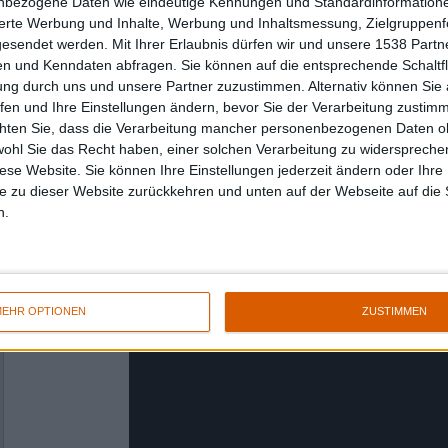
nbezogene Daten wie eindeutige Kennungen und Standardinformatione
sierte Werbung und Inhalte, Werbung und Inhaltsmessung, Zielgruppen
gesendet werden.
Mit Ihrer Erlaubnis dürfen wir und unsere 1538 Part
n und Kenndaten abfragen. Sie können auf die entsprechende Schaltfl
ung durch uns und unsere Partner zuzustimmen. Alternativ können Sie au
fen und Ihre Einstellungen ändern, bevor Sie der Verarbeitung zustim
chten Sie, dass die Verarbeitung mancher personenbezogenen Daten oh
wohl Sie das Recht haben, einer solchen Verarbeitung zu widersprechen
diese Website. Sie können Ihre Einstellungen jederzeit ändern oder Ihre 
e zu dieser Website zurückkehren und unten auf der Webseite auf die 
Wer den ersten Track „Anhela Odor Mortuoru
n.
nicht gehört hat, kann das hier nachholen:
EHR OPTIONEN
ZUSTIMMEN