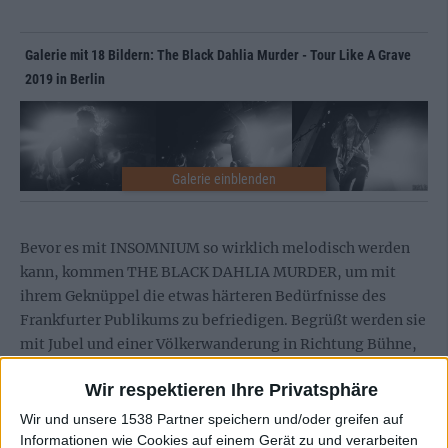
Galerie mit 18 Bildern: The Black Dahlia Murder - Tour Like A Grave
2019 in Berlin
Bevor es mit INSOMNIUM so wirklich melodisch werden
kann, kommen THE BLACK DAHLIA MURDER, um mit
ihrem Geknüppel die etwas härteren Bedürfnisse des
Frankfurter Publikums zu befriedigen. Begrüßt werden sie
mit Jubel und einer Völkerwanderung in Richtung Bühne,
die klar zeigt, dass auch sie reichlich Fans mitgebracht
Wir respektieren Ihre Privatsphäre
haben. Los geht es gewohnt hart, was schon wenig später
zu einem kleinen Circle Pit in den vorderen Reihen führt.
Wir und unsere 1538 Partner speichern und/oder greifen auf
Diesen wird es relativ durchgängig geben, auch, wenn
Informationen wie Cookies auf einem Gerät zu und verarbeiten