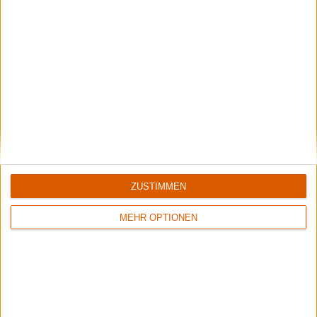
Review
Review
3
Keine Wertung
9/10
Niilo Sevänen
Insomnium
Der Weg des ewigen
Songs Of The Dusk
Winters (Roman)
ZUSTIMMEN
MEHR OPTIONEN