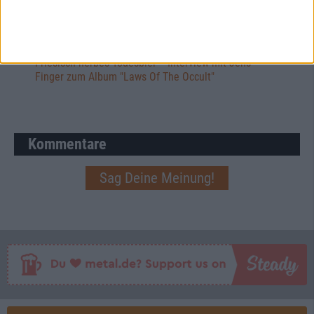
Interview
Slaughterday
Friesisch herbes Todesblei – Interview mit Jens
Finger zum Album "Laws Of The Occult"
Kommentare
Sag Deine Meinung!