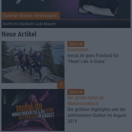
Summer Breeze Gewinnspiel
Kocht mit Starkoch Lucki Maurer
Neue Artikel
Special
Insomnium
metal.de goes Finnland für
"Heart Like A Grave"
7
Special
Der große metal.de-
Monatsrückblick
Die größten Highlights und die
schlimmsten Gurken im August
2019