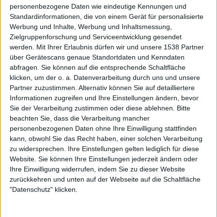
personenbezogene Daten wie eindeutige Kennungen und
spirituelle Schiene fahren oder sagen es wir es mal so, die
Standardinformationen, die von einem Gerät für personalisierte
mit einer Art Black-Metal-Attitüde hausieren gehen. So
Werbung und Inhalte, Werbung und Inhaltsmessung,
etwas ist gerade mächtig hip. Ich für meinen Teil denke,
Zielgruppenforschung und Serviceentwicklung gesendet
dass der klassische Death Metal auch maßgeblich durch
werden.
Mit Ihrer Erlaubnis dürfen wir und unsere 1538 Partner
eine Punk-Hardcore-DIY-Einstellung geprägt war. Das
über Gerätescans genaue Standortdaten und Kenndaten
Paradebeispiel hierfür sind sicherlich BOLT THROWER.
abfragen. Sie können auf die entsprechende Schaltfläche
Diese Bands wurden vor allem auch für ihre Einstellung
klicken, um der o. a. Datenverarbeitung durch uns und unsere
Partner zuzustimmen. Alternativ können Sie auf detailliertere
und Fan-Freundlichkeit geschätzt. Mittlerweile formiert
Informationen zugreifen und Ihre Einstellungen ändern, bevor
sich jedoch eine Szene, in der sich Musiker zum Teil
Sie der Verarbeitung zustimmen oder diese ablehnen.
Bitte
erhabener fühlen als ihre Fans, was ich für komplett
beachten Sie, dass die Verarbeitung mancher
bescheuert halte. Und wenn ich dann noch auf das Alter
personenbezogenen Daten ohne Ihre Einwilligung stattfinden
dieser Bands schaue, dann kann ich teilweise echt nur noch
kann, obwohl Sie das Recht haben, einer solchen Verarbeitung
lachen.
zu widersprechen. Ihre Einstellungen gelten lediglich für diese
Website. Sie können Ihre Einstellungen jederzeit ändern oder
Auch da muss ich dir beipflichten, dieses elitäre Gehabe
Ihre Einwilligung widerrufen, indem Sie zu dieser Website
mag in anderen Szenen durchaus passen, in unserer
zurückkehren und unten auf der Webseite auf die Schaltfläche
"Datenschutz" klicken.
jedoch definitiv nicht. Du kritisierst ja generell einen
enormen Trend und Hype um gewisse Dinge im
Todesblei, was genau geht dir da so richtig gegen den