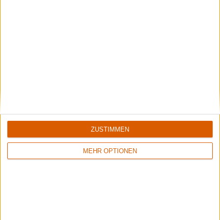
14.12.2019
Christian Popp
Newsletter abonnieren
ZUSTIMMEN
Mehr zu Revel In Flesh, Slaughterday und
Demored
MEHR OPTIONEN
BANDS
REVEL IN FLESH
SLAUGHTERDAY
DEMORED
STILE
DEATH METAL
,
OLD SCHOOL DEATH
METAL