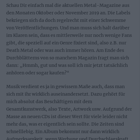
Schau Dir einfach mal die aktuellen Metal-Magazine aus
den Monaten Oktober oder November 2019 an. Die Labels
bekriegen sich da doch regelrecht mit einer Schwemme
von Veröffentlichungen. Und man muss sich halt darüber
im Klaren sein, dass es mittlerweile nur noch wenige Fans
gibt, die speziell auf ein Genre fixiert sind, also z.B. nur
Death Metal oder was auch immer hören. Am Ende des
Durchblätterns von so manchem Magazin fragt man sich
dann: „Hmmh, gut und was soll ich mir jetzt tatsächlich
anhören oder sogar kaufen?“
Musik verdient es ja in gewissem Maße auch, dass man
sich mit ihr wirklich auseinandersetzt. Dazu gehört für
mich absolut das Beschäftigen mit dem
Gesamtkunstwerk, also Texte, Artwork usw. Aufgrund der
Masse an neuen CDs ist dieser Wert für viele leider nicht
mehr das, was er eigentlich sein sollte. Die Zeiten sind
schnelllebig. Ein Album bekommt nur dann wirklich
Aufmerksamkeit, wenn Werbung und Durchschlagskraft