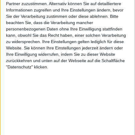
Partner zuzustimmen. Alternativ können Sie auf detailliertere
1. Disciple
Informationen zugreifen und Ihre Einstellungen ändern, bevor
2.
The Oracle
Sie der Verarbeitung zustimmen oder diese ablehnen.
Bitte
3. Summon Her
beachten Sie, dass die Verarbeitung mancher
4.
Initiatrix
personenbezogenen Daten ohne Ihre Einwilligung stattfinden
5. Darkwater
kann, obwohl Sie das Recht haben, einer solchen Verarbeitung
6. Serpent
zu widersprechen. Ihre Einstellungen gelten lediglich für diese
Website. Sie können Ihre Einstellungen jederzeit ändern oder
7. Lucifera
Ihre Einwilligung widerrufen, indem Sie zu dieser Website
8. Scythian
zurückkehren und unten auf der Webseite auf die Schaltfläche
"Datenschutz" klicken.
Galerie mit 16 Bildern: Junius - Dead Ends Of Europe Tour 2012 -
Berlin