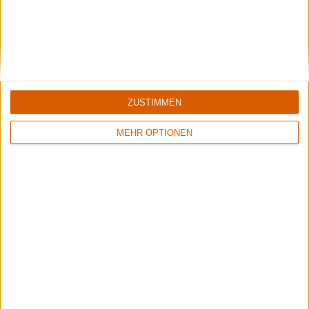
Aktuelle Reviews
ZUSTIMMEN
MEHR OPTIONEN
8/10
Keine Wertung
Maggot Heart
Jörg Scheller
Mercy Machine
Metalmorphosen