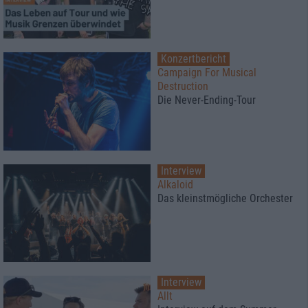
Konzertbericht
Campaign For Musical
Destruction
Die Never-Ending-Tour
Interview
Alkaloid
Das kleinstmögliche Orchester
Interview
Allt