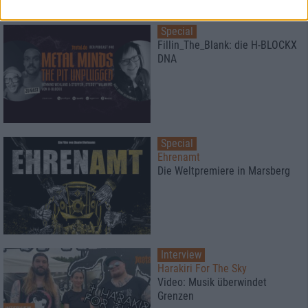
Special
Fillin_The_Blank: die H-BLOCKX
DNA
Special
Ehrenamt
Die Weltpremiere in Marsberg
Interview
Harakiri For The Sky
Video: Musik überwindet
Grenzen