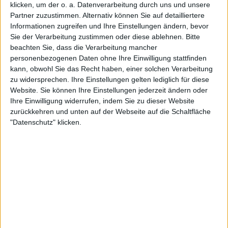
klicken, um der o. a. Datenverarbeitung durch uns und unsere
ihn sich also wenigstens ansehen.
Partner zuzustimmen. Alternativ können Sie auf detailliertere
Informationen zugreifen und Ihre Einstellungen ändern, bevor
Sie der Verarbeitung zustimmen oder diese ablehnen.
Bitte
beachten Sie, dass die Verarbeitung mancher
Zur Startseite
personenbezogenen Daten ohne Ihre Einwilligung stattfinden
kann, obwohl Sie das Recht haben, einer solchen Verarbeitung
zu widersprechen. Ihre Einstellungen gelten lediglich für diese
Quelle:
Kai Wilhelm / Rockharz
03.06.2026
Website. Sie können Ihre Einstellungen jederzeit ändern oder
Ihre Einwilligung widerrufen, indem Sie zu dieser Website
Saskia Zillekens
zurückkehren und unten auf der Webseite auf die Schaltfläche
"Datenschutz" klicken.
Newsletter abonnieren