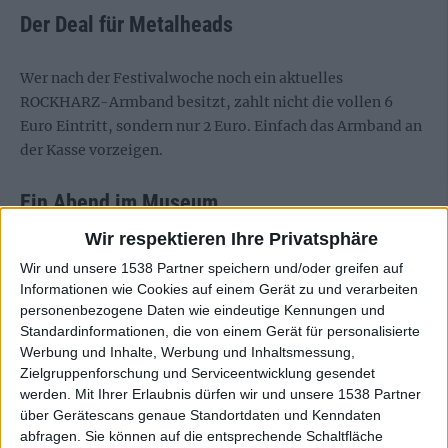
Der Deal für Metalheads
Wer nach der Festivalwoche noch ein aktuelles
ROCKHARZ-Armband besitzt, zahlt nicht die vollen 6
Euro Eintritt, sondern nur 2 Euro. Einfach das Armband an
der Kasse vorzeigen.
Ein Abend im Museum
Wir respektieren Ihre Privatsphäre
Am 18. November 2026 gibt es eine spezielle
Wir und unsere 1538 Partner speichern und/oder greifen auf
Veranstaltung: „Ein Abend mit dem ROCKHARZ Festival“.
Informationen wie Cookies auf einem Gerät zu und verarbeiten
Das Team berichtet exklusiv, was es bedeutet,
personenbezogene Daten wie eindeutige Kennungen und
zehntausende Metalheads am Fuße der Teufelsmauer zu
Standardinformationen, die von einem Gerät für personalisierte
organisieren. Von der Planung bis zum Chaos: Alles wird
Werbung und Inhalte, Werbung und Inhaltsmessung,
Zielgruppenforschung und Serviceentwicklung gesendet
ausgepackt.
werden.
Mit Ihrer Erlaubnis dürfen wir und unsere 1538 Partner
über Gerätescans genaue Standortdaten und Kenndaten
Die Ausstellung
läuft mit diversen Veranstaltungen bis
abfragen. Sie können auf die entsprechende Schaltfläche
Ende des Jahres. Wer den Krach nicht live hören kann, darf