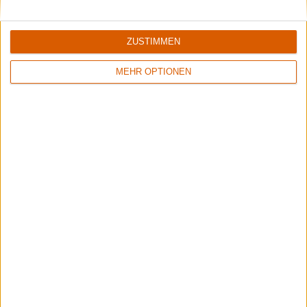
ZUSTIMMEN
MEHR OPTIONEN
6/10
6/10
Abduction
Above Aurora
A l'Heure du Crépuscule
Path To Ruin