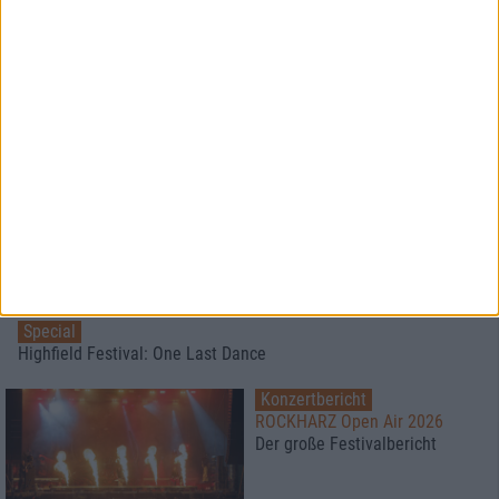
Das Musikvideo zu "Behind The
Door" von Horresque
News
Wayfarer
werden cineastisch
Special
Highfield Festival: One Last Dance
Konzertbericht
ROCKHARZ Open Air 2026
Der große Festivalbericht