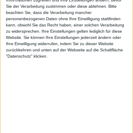
Informationen zugreifen und Ihre Einstellungen ändern, bevor
Sie der Verarbeitung zustimmen oder diese ablehnen.
Bitte
beachten Sie, dass die Verarbeitung mancher
personenbezogenen Daten ohne Ihre Einwilligung stattfinden
kann, obwohl Sie das Recht haben, einer solchen Verarbeitung
zu widersprechen. Ihre Einstellungen gelten lediglich für diese
Interessante Alben finden
Website. Sie können Ihre Einstellungen jederzeit ändern oder
Ihre Einwilligung widerrufen, indem Sie zu dieser Website
Auf der Suche nach neuer Mucke? Durchsuche unser Review-Archiv mit
zurückkehren und unten auf der Webseite auf die Schaltfläche
aktuell
38634
Reviews und lass Dich inspirieren!
"Datenschutz" klicken.
Nach Wertung filtern
▼︎
von
bis
Punkten
Nach Genres filtern
►︎