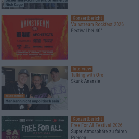
Konzertbericht
Vainstream Rockfest 2026
Festival bei 40°
Interview
Talking with Ore
Skunk Anansie
Konzertbericht
Free For All Festival 2026
Super Atmosphäre zu fairen
Preisen