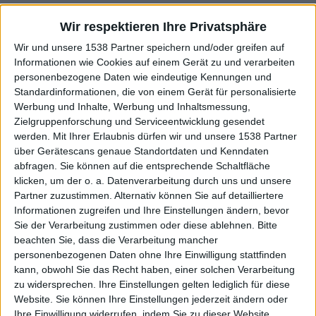
auch einige Einsprengsel früherer Tage finden lassen.
Tage, als ANGANTYR noch ein Synth/Ambientprojekt war,
Wir respektieren Ihre Privatsphäre
denn zwischen den Liedern finden sich immer wieder
Wir und unsere 1538 Partner speichern und/oder greifen auf
kurze, mit Piano vertonte („I der Knaeler i Ynk“)
Informationen wie Cookies auf einem Gerät zu und verarbeiten
Einleitungen, oder längere, von beklemmend anmutenden
personenbezogene Daten wie eindeutige Kennungen und
Standardinformationen, die von einem Gerät für personalisierte
Synthklängen kreierte Zwischenspiele. Diese sind
Werbung und Inhalte, Werbung und Inhaltsmessung,
allerdings gut in das musikalische Gesamtkonzept von
Zielgruppenforschung und Serviceentwicklung gesendet
„Kampen Fortsaetter“ eingebaut und wirken keinesfalls
werden.
Mit Ihrer Erlaubnis dürfen wir und unsere 1538 Partner
wie Fremdkörper, im Gegenteil, sie verdichten die
über Gerätescans genaue Standortdaten und Kenndaten
Atmosphäre eher noch. Hört euch einfach mal „Intethedes
abfragen. Sie können auf die entsprechende Schaltfläche
Larm“ an und ihr wisst, was ich meine! Im Gegensatz dazu
klicken, um der o. a. Datenverarbeitung durch uns und unsere
stehen dann wieder Black-Metal-Hammer der Marke
Partner zuzustimmen. Alternativ können Sie auf detailliertere
Informationen zugreifen und Ihre Einstellungen ändern, bevor
„Sidste Kapitel i en endelos Fortaelling“, bei dem bereits
Sie der Verarbeitung zustimmen oder diese ablehnen.
Bitte
ein Riff reicht, um mir und hoffentlich auch jedem
beachten Sie, dass die Verarbeitung mancher
Anderen, der ursprünglichen Schwarzstahl der frühen
personenbezogenen Daten ohne Ihre Einwilligung stattfinden
Neunziger mag, eine Gänsehaut auf die Arme zu zaubern.
kann, obwohl Sie das Recht haben, einer solchen Verarbeitung
Schleppend- monoton- depressiv-genial!
zu widersprechen. Ihre Einstellungen gelten lediglich für diese
Website. Sie können Ihre Einstellungen jederzeit ändern oder
Weitere Worte möchte ich eigentlich auch gar nicht mehr
Ihre Einwilligung widerrufen, indem Sie zu dieser Website