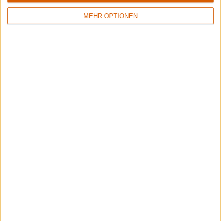
und die Entstehung von "Sacraal".
MEHR OPTIONEN
Aktuelle Reviews
1
3
5/10
8/10
Vomitor
Behemoth
Pestilent Death
Messe Noire