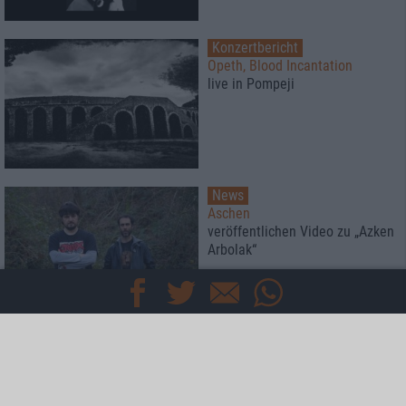
Konzertbericht
Opeth, Blood Incantation
live in Pompeji
News
Aschen
veröffentlichen Video zu „Azken
Arbolak“
Interview
Haken
eine ähnliche Energie wie bei
einer brandneuen Band!