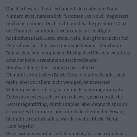
Und das besagte Lied, es handelt sich dabei um Song
Numero zwei, namentlich “Stormen Fra Nord“ begeistert
mich noch immer. Doch nicht nur das, die gesamte CD ist
der Hammer, zumindest wenn man auf frostigen,
nordischen Black Metal steht. Nein, hier gibt es nichts für
Feinschmecker, hier wird niemand bedient, dem beim
Belauschen von komplexem Riffing das Höschen wegfliegt
oder der beim Vernehmen ausschweifender
Bombastklänge den Teppich nass sabbert.
Hier gibt es einfachen Black Metal der alten Schule, nicht
mehr, aber vor allem nicht weniger, denn Master
Ynleborgaz versteht es, in mir die Erinnerungen an alte
Zeiten zu wecken, sei es durch dieses typisch nordische
Kettensägenriffing, durch simples, aber dennoch absolut
stimmiges Drumming oder durch den keifenden Gesang,
hier gibt es einfach alles, was das wahre Black-Metal-
Herz begehrt.
Verschwiegen werden soll aber nicht, dass sich durchaus