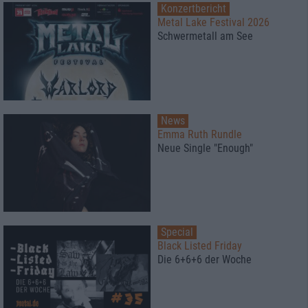
Konzertbericht
Metal Lake Festival 2026
Schwermetall am See
News
Emma Ruth Rundle
Neue Single "Enough"
Special
Black Listed Friday
Die 6+6+6 der Woche