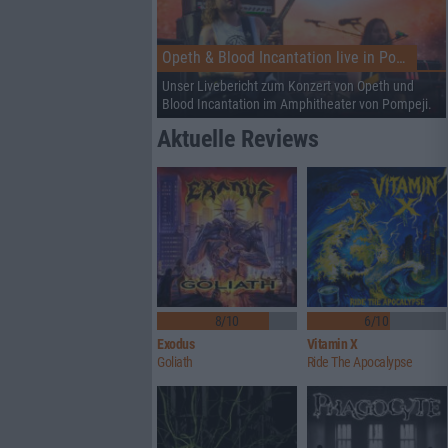
Opeth & Blood Incantation live in Pompeji
Unser Livebericht zum Konzert von Opeth und
Blood Incantation im Amphitheater von Pompeji.
Aktuelle Reviews
8/10
6/10
Exodus
Vitamin X
Goliath
Ride The Apocalypse