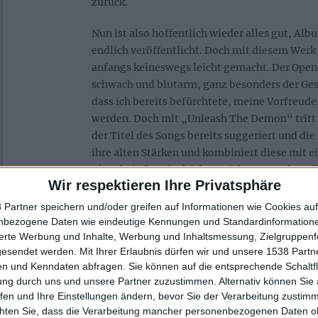
zurück.
Nun ist also hoffentlich wieder alles gut, Al
endlich veröffentlicht. Doch mit diesem Werk
anfangs keineswegs leicht gemacht. Der Opene
schwach und blutarm, ganz besonders der Ges
dass ich bereits befürchtete, meine Vorfreud
werden. Doch mit „Unleash The Demon“ tritt 
der Titel des Songs bereits suggeriert und die
ihre alten Stärken und kombiniert diese mit e
Thrasheinfluss ist hörbar größer geworden, di
Wir respektieren Ihre Privatsphäre
klingenden Leads hingegen verraten, dass die
oder andere Rockscheibe genossen haben.
 Partner speichern und/oder greifen auf Informationen wie Cookies au
nbezogene Daten wie eindeutige Kennungen und Standardinformatione
Dieser Einfluss ist dann auch bei fast allen re
sierte Werbung und Inhalte, Werbung und Inhaltsmessung, Zielgruppen
gesendet werden.
Mit Ihrer Erlaubnis dürfen wir und unsere 1538 Part
Albums zu hören. Die Band fühlt sich oft im 
n und Kenndaten abfragen. Sie können auf die entsprechende Schaltfl
klingen beinahe entspannt und verleihen dem
ung durch uns und unsere Partner zuzustimmen. Alternativ können Sie au
Portion Rock’n’Roll-Feeling. „Schitzoid Para
fen und Ihre Einstellungen ändern, bevor Sie der Verarbeitung zustim
ganz klar von MOTÖRHEAD inspiriert, vom ab
chten Sie, dass die Verarbeitung mancher personenbezogenen Daten oh