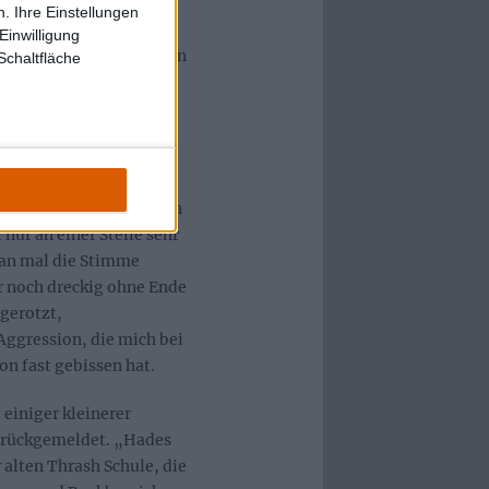
. Deutliche Einflüsse
. Ihre Einstellungen
iederum in „Death
Einwilligung
nmal von gelegentlichen
Schaltfläche
 so wurden auf „Hades
avy und Thrash Metal
ente sucht, wird ganz
ellt leider einen kleinen
nur an einer Stelle sehr
d an mal die Stimme
r noch dreckig ohne Ende
gerotzt,
 Aggression, die mich bei
n fast gebissen hat.
einiger kleinerer
zurückgemeldet. „Hades
r alten Thrash Schule, die