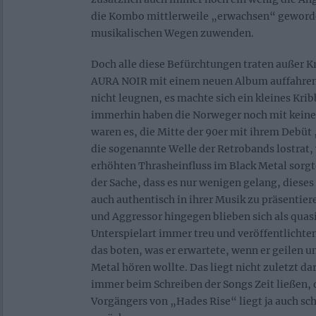
die Kombo mittlerweile „erwachsen“ geworde
musikalischen Wegen zuwenden.
Doch alle diese Befürchtungen traten außer Kra
AURA NOIR mit einem neuen Album auffahren 
nicht leugnen, es machte sich ein kleines Kribb
immerhin haben die Norweger noch mit keine
waren es, die Mitte der 90er mit ihrem Debüt
die sogenannte Welle der Retrobands lostrat,
erhöhten Thrasheinfluss im Black Metal sorgte.
der Sache, dass es nur wenigen gelang, diese
auch authentisch in ihrer Musik zu präsentier
und Aggressor hingegen blieben sich als quas
Unterspielart immer treu und veröffentlichte
das boten, was er erwartete, wenn er geilen u
Metal hören wollte. Das liegt nicht zuletzt dar
immer beim Schreiben der Songs Zeit ließen, 
Vorgängers von „Hades Rise“ liegt ja auch sch