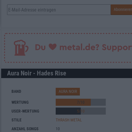
Aura Noir - Hades Rise
BAND
AURA NOIR
WERTUNG
7
/
10
USER-WERTUNG
5
/
10
STILE
THRASH METAL
ANZAHL SONGS
10