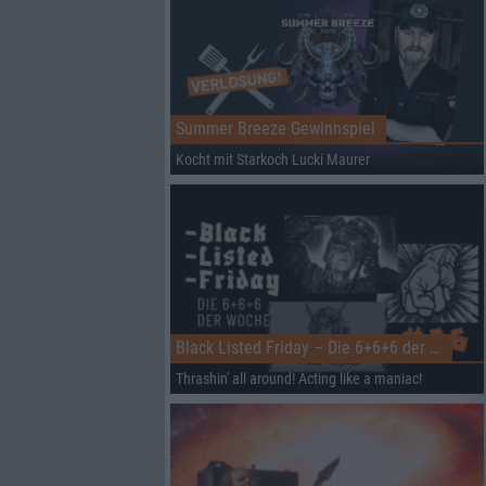
Summer Breeze Gewinnspiel
Kocht mit Starkoch Lucki Maurer
Black Listed Friday – Die 6+6+6 der Woche
Thrashin' all around! Acting like a maniac!