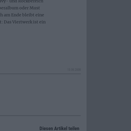
eavy- und Rockbereich
Überalbum oder Must
h am Ende bleibt eine
: Das Viertwerk ist ein
13.09.2008
Diesen Artikel teilen