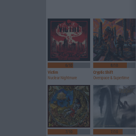
6/10
8/10
Victim
Cryptic Shift
Nuclear Nightmare
Overspace & Supertime
7/10
7/10