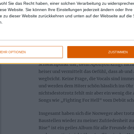
die treibenden Drums bis zum heiseren Gesang
wohl Sie das Recht haben, einer solchen Verarbeitung zu widersprechen
der deutschen Thrasher DESTRUCTION sind w
diese Website. Sie können Ihre Einstellungen jederzeit ändern oder Ihre 
Mask“ zu vernehmen. Sieht man insgesamt ei
e zu dieser Website zurückkehren und unten auf der Webseite auf die 
n.
gesanglichen Ausflügen in diesen Bereich ab,
Rise“ also Ideen aus den Bereichen Rock, He
verarbeitet, wer aber noch Black-Metal-Elem
klar enttäuscht.
EHR OPTIONEN
ZUSTIMMEN
Bleiben wir gleich kurz beim Gesang. Dieser st
Schwachpunkt dar, denn Apollyon klingt nicht 
heiser und vermittelt das Gefühl, dass ab un
wegbricht. Keine Frage, die Vocals sind imme
und werden dem Hörer schön hässlich ins Ohr 
nichtsdestotrotz fehlt mir aber ein wenig die
Songs wie „Fighting For Hell“ vom Debüt scho
Insgesamt haben sich die Norweger aber trotz 
Baustellen wieder zu meiner Zufriedenheit 
Rise“ ist ein geiles Album für alle Freunde de