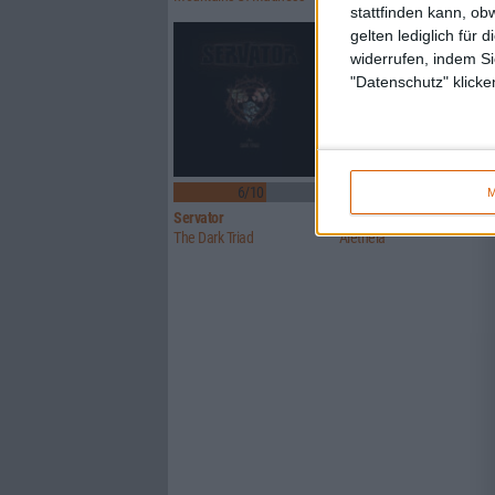
stattfinden kann, ob
gelten lediglich für 
widerrufen, indem Si
"Datenschutz" klicke
6/10
7/10
M
Servator
Wildhunt
The Dark Triad
Aletheia