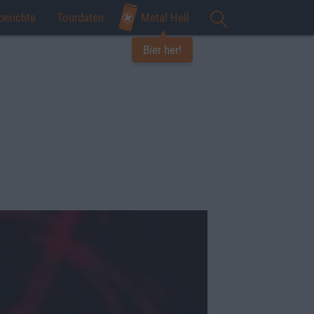
berichte
Tourdaten
Metal Hell
Bier her!