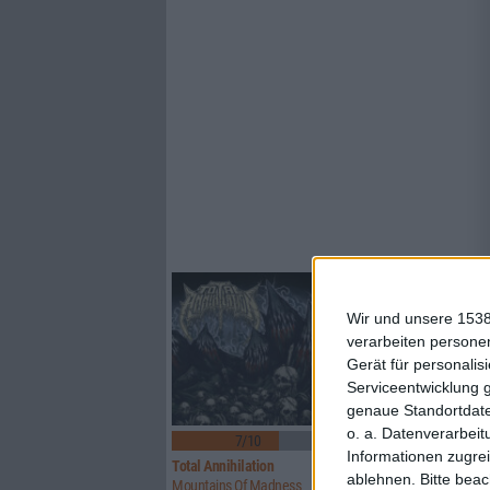
Wir und unsere 1538
verarbeiten persone
Gerät für personali
Serviceentwicklung 
genaue Standortdate
o. a. Datenverarbeit
7/10
8/10
Informationen zugrei
Total Annihilation
Transilvania
ablehnen.
Bitte bea
Mountains Of Madness
Magia Posthuma