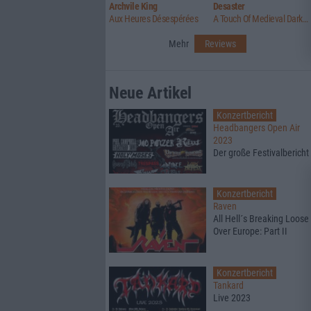
Archvile King
Desaster
Aux Heures Désespérées
A Touch Of Medieval Darkness
Mehr
Reviews
Neue Artikel
Konzertbericht
Headbangers Open Air
2023
Der große Festivalbericht
Konzertbericht
Raven
All Hell´s Breaking Loose
Over Europe: Part II
Konzertbericht
Tankard
Live 2023