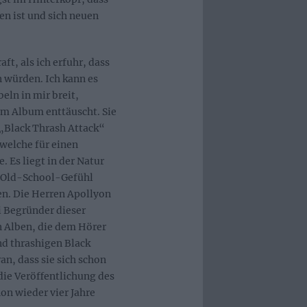
n ist und sich neuen
ft, als ich erfuhr, dass
würden. Ich kann es
eln in mir breit,
m Album enttäuscht. Sie
 „Black Thrash Attack“
 welche für einen
 Es liegt in der Natur
s Old-School-Gefühl
en. Die Herren Apollyon
i Begründer dieser
n Alben, die dem Hörer
nd thrashigen Black
an, dass sie sich schon
die Veröffentlichung des
on wieder vier Jahre