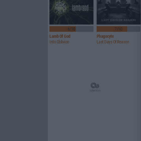
6/10
7/10
Lamb Of God
Phagocyte
Into Oblivion
Last Days Of Reason