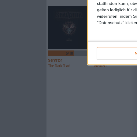
stattfinden kann, ob
gelten lediglich für 
widerrufen, indem Si
"Datenschutz" klicke
6/10
7/10
M
Servator
Wildhunt
The Dark Triad
Aletheia