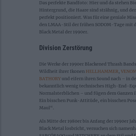
Das perfekte Bandfoto: Hier und da stehen Bi
Hintergrund, die Haare sind strähnig, und der
perfekt positioniert. Was für eine geniale M
den LMAA-Stil der frühen SODOM-Tage mit d
Black Metal der 1990er.
Division Zerstörung
Die Werke der 1990er Blackened Thrash Bands 
Wildheit ihrer Ikonen
HELLHAMMER
,
VENO
BATHORY
und eifern ihren Sound nach – in de
bekanntlich wenig technisches High-End-Eq
Normalsterblichen – und fügen dem Ganzen ih
Ein bisschen Punk-Attitüde, ein bisschen Pose
Maul“.
Als Mitte der 1980er bis Anfang der 1990er Jah
Black Metal losbricht, versuchen sich namen
SARCÓFAGO und WITCHERY an dem Stil und f