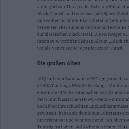
anfänglichem Thrash oder Extreme Metal ein
Black, Thrash und teilweise auch Speed Meta
666 wollen nicht mit Black Metal in Verbindu
verweisen eher auf eine düstere und extreme N
auf klassischen Black Metal. Die Norweger A
ihrem 1996 veröffentlichten Album „Black Th
vor als Namensgeber des Blackened Thrash.
Die großen Alten
1983 mit dem Bandnamen EVIL gegründet, cov
SABBAT anfangs NWoBHM-Songs. Mit ihre
entern sie 1991 die satanischen Gefilde und k
Metal mit klassischen Heavy-Metal-Riffs und
noch über ihre schlechten Englischkenntnisse
gewitzelt, haben sie damit nun Kultstatus errei
unverkennbar und bahnbrechend. Mit über 100
Tonträgern haben SABBAT einen festen Platz