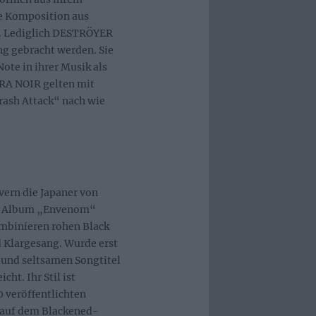
e Komposition aus
l. Lediglich DESTRÖYER
ng gebracht werden. Sie
ote in ihrer Musik als
URA NOIR gelten mit
rash Attack“ nach wie
ern die Japaner von
m Album „Envenom“
ombinieren rohen Black
 Klargesang. Wurde erst
 und seltsamen Songtitel
cht. Ihr Stil ist
 veröffentlichten
 auf dem Blackened-