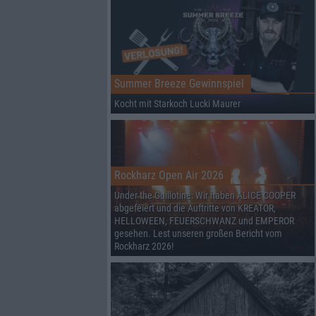
Summer Breeze Gewinnspiel
Kocht mit Starkoch Lucki Maurer
Rockharz Open Air 2026
Under the Guillotine: Wir haben ALICE COOPER
abgefeiert und die Auftritte von KREATOR,
HELLOWEEN, FEUERSCHWANZ und EMPEROR
gesehen. Lest unseren großen Bericht vom
Rockharz 2026!