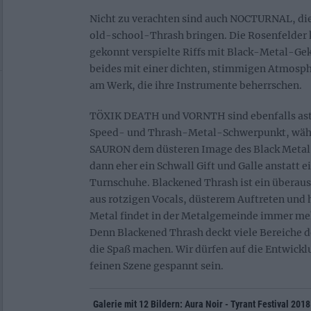
Nicht zu verachten sind auch NOCTURNAL, die
old-school-Thrash bringen. Die Rosenfelder
gekonnt verspielte Riffs mit Black-Metal-G
beides mit einer dichten, stimmigen Atmosph
am Werk, die ihre Instrumente beherrschen.
TÖXIK DEATH und VORNTH sind ebenfalls ast
Speed- und Thrash-Metal-Schwerpunkt, währe
SAURON dem düsteren Image des Black Metal 
dann eher ein Schwall Gift und Galle anstatt e
Turnschuhe. Blackened Thrash ist ein überau
aus rotzigen Vocals, düsterem Auftreten u
Metal findet in der Metalgemeinde immer me
Denn Blackened Thrash deckt viele Bereiche 
die Spaß machen. Wir dürfen auf die Entwicklu
feinen Szene gespannt sein.
Galerie mit 12 Bildern: Aura Noir - Tyrant Festival 2018