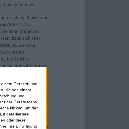
mehr wegzudenken.
nnte sich die Black- und
 was AURA NOIR
sche Band immer an
sen, kann sich aber
lassen. AURA NOIR
on VENOM und
n, bloß nichts
ndung bei und wird immer
in.
f einem Gerät zu und
n Sinn kommen sollte,
n, die von einem
 ihr erstes Album mit
forschung und
ken, räudigen Zügen der
ner über Gerätescans
der Hand zu weisenden
äche klicken, um der
christlichen Texte noch
f detailliertere
 bleibt die Band ihrer
men oder diese
ne Ihre Einwilligung
er Hellbutcher vehement