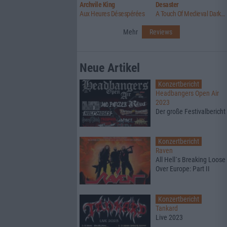
Archvile King
Desaster
Aux Heures Désespérées
A Touch Of Medieval Darkness
Mehr
Reviews
Neue Artikel
Konzertbericht
Headbangers Open Air
2023
Der große Festivalbericht
Konzertbericht
Raven
All Hell´s Breaking Loose
Over Europe: Part II
Konzertbericht
Tankard
Live 2023