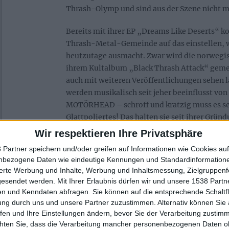
Thrash-Olymp und sind aus der Szene nicht 
Bereits mit ihrer EP „Dreams Like Deserts“ ko
Thrash-Metal-Gemeinde auf das einstellen,
heutzutage ausmacht. Zwar wird die norwegi
ihrem Kultalbum „Black Thrash Attack“ gemes
auch mit weiteren Veröffentlichungen sehen 
werden musikalisch seit jeher beeinflusst v
MOTÖRHEAD – schroff und kratzig muss es sei
Glattpoliertes! Das halten sie seit ihrer Grü
der Wiedererkennungswert von AURA NOIR se
Wir respektieren Ihre Privatsphäre
 Partner speichern und/oder greifen auf Informationen wie Cookies au
Eine Band, die Genrekenner stante pede in de
nbezogene Daten wie eindeutige Kennungen und Standardinformatione
sind NIFELHEIM aus Schweden. 1994 erscheint
sierte Werbung und Inhalte, Werbung und Inhaltsmessung, Zielgruppen
dem Namen „Nifelheim“. Es punktet mit star
gesendet werden.
Mit Ihrer Erlaubnis dürfen wir und unsere 1538 Part
ersten Generation des Thrash mit nicht von 
n und Kenndaten abfragen. Sie können auf die entsprechende Schaltfl
Black Metal Einflüssen, die aufgrund der anti
ung durch uns und unsere Partner zuzustimmen. Alternativ können Sie au
verdeutlicht werden. Selbst bei neueren Alben
fen und Ihre Einstellungen ändern, bevor Sie der Verarbeitung zustim
chten Sie, dass die Verarbeitung mancher personenbezogenen Daten oh
Linie treu. NIFELHEIM wehren sich laut Säng