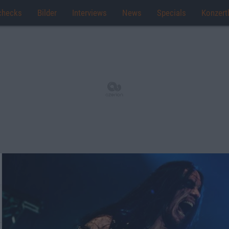
checks
Bilder
Interviews
News
Specials
Konzert