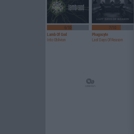
6/10
7/10
Lamb Of God
Phagocyte
Into Oblivion
Last Days Of Reason