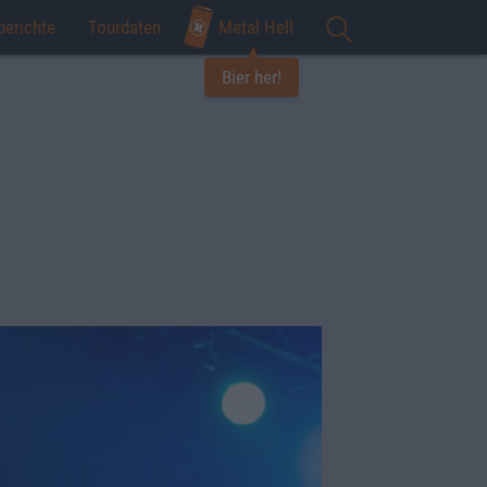
berichte
Tourdaten
Metal Hell
Bier her!