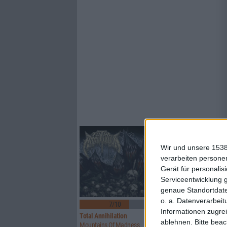
Wir und unsere 1538
verarbeiten persone
Gerät für personali
Serviceentwicklung 
genaue Standortdate
o. a. Datenverarbeit
7/10
8/10
Informationen zugrei
Total Annihilation
Transilvania
ablehnen.
Bitte bea
Mountains Of Madness
Magia Posthuma