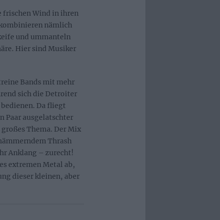
 frischen Wind in ihren
 kombinieren nämlich
ekeife und ummanteln
äre. Hier sind Musiker
reine Bands mit mehr
nd sich die Detroiter
bedienen. Da fliegt
in Paar ausgelatschter
s großes Thema. Der Mix
nd hämmerndem Thrash
hr Anklang – zurecht!
des extremen Metal ab,
ng dieser kleinen, aber