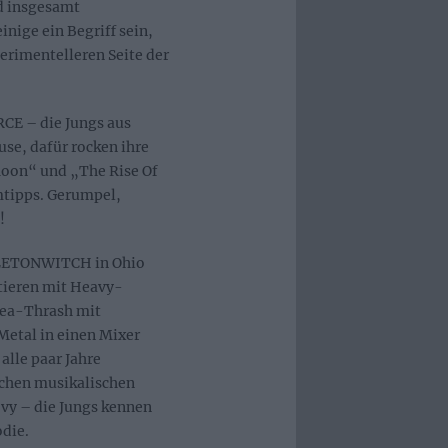
nd insgesamt
inige ein Begriff sein,
erimentelleren Seite der
CE – die Jungs aus
se, dafür rocken ihre
Moon“ und „The Rise Of
tipps. Gerumpel,
!
ELETONWITCH in Ohio
tieren mit Heavy-
rea-Thrash mit
etal in einen Mixer
alle paar Jahre
ichen musikalischen
vy – die Jungs kennen
die.