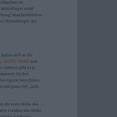
erflaschen im
 Mittelfinger wirkt
ischung! Man kombiniere
er Misanthropie des
halten sich an die
M
,
CELTIC FROST
und
n 1980ern gibt es ja
uipment für den
re eigene Note hinzu.
r und ganz viel „aufs
re die erste Welle des
hafte Combos wie ABSU,
ormen aus ihrem