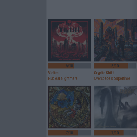
6/10
8/10
Victim
Cryptic Shift
Nuclear Nightmare
Overspace & Supertime
7/10
7/10