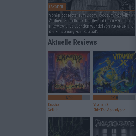
Iskandr
Vom Black Metal zum Doom Rock zum Neofolk-
Ambient-Soundtrack: Kreativkopf Omar verrät im
Interview alles über den Wandel von ISKANDR und
die Entstehung von "Sacraal".
Aktuelle Reviews
8/10
6/10
Exodus
Vitamin X
Goliath
Ride The Apocalypse