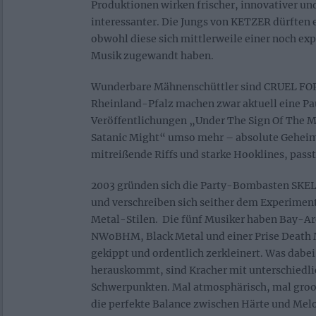
Produktionen wirken frischer, innovativer u
interessanter. Die Jungs von KETZER dürften e
obwohl diese sich mittlerweile einer noch exp
Musik zugewandt haben.
Wunderbare Mähnenschüttler sind CRUEL FOR
Rheinland-Pfalz machen zwar aktuell eine Pau
Veröffentlichungen „Under The Sign Of The 
Satanic Might“ umso mehr – absolute Geheim
mitreißende Riffs und starke Hooklines, passt
2003 gründen sich die Party-Bombasten SK
und verschreiben sich seither dem Experimen
Metal-Stilen. Die fünf Musiker haben Bay-A
NWoBHM, Black Metal und einer Prise Death M
gekippt und ordentlich zerkleinert. Was dabei 
herauskommt, sind Kracher mit unterschiedl
Schwerpunkten. Mal atmosphärisch, mal groo
die perfekte Balance zwischen Härte und Melo