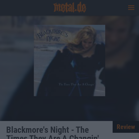
Review
Blackmore's Night - The
Times They Are A Changin'