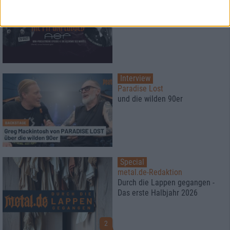
Episode 4: Die Alchemie des
Wortes
Interview
Paradise Lost
und die wilden 90er
Special
metal.de-Redaktion
Durch die Lappen gegangen -
Das erste Halbjahr 2026
2