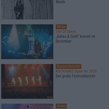
Musik
News
End Of Green
„Ashes & Gold" kommt im
Dezember
Konzertbericht
ROCKHARZ Open Air 2026
Der große Festivalbericht
News