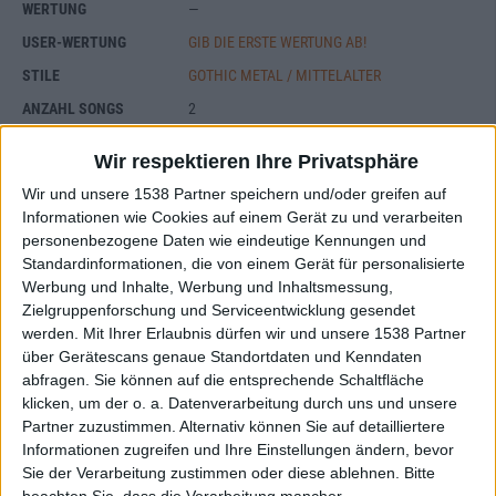
WERTUNG
—
USER-WERTUNG
GIB DIE ERSTE WERTUNG AB!
STILE
GOTHIC METAL / MITTELALTER
ANZAHL SONGS
2
SPIELDAUER
6:44
Wir respektieren Ihre Privatsphäre
RELEASE
2001-07-24
Wir und unsere 1538 Partner speichern und/oder greifen auf
LABEL
STEAMHAMMER
Informationen wie Cookies auf einem Gerät zu und verarbeiten
personenbezogene Daten wie eindeutige Kennungen und
Standardinformationen, die von einem Gerät für personalisierte
Werbung und Inhalte, Werbung und Inhaltsmessung,
Zielgruppenforschung und Serviceentwicklung gesendet
werden.
Mit Ihrer Erlaubnis dürfen wir und unsere 1538 Partner
über Gerätescans genaue Standortdaten und Kenndaten
abfragen. Sie können auf die entsprechende Schaltfläche
klicken, um der o. a. Datenverarbeitung durch uns und unsere
Partner zuzustimmen. Alternativ können Sie auf detailliertere
Informationen zugreifen und Ihre Einstellungen ändern, bevor
Sie der Verarbeitung zustimmen oder diese ablehnen.
Bitte
beachten Sie, dass die Verarbeitung mancher