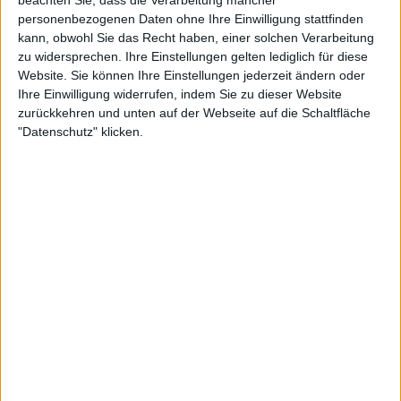
personenbezogenen Daten ohne Ihre Einwilligung stattfinden
kann, obwohl Sie das Recht haben, einer solchen Verarbeitung
zu widersprechen. Ihre Einstellungen gelten lediglich für diese
Website. Sie können Ihre Einstellungen jederzeit ändern oder
Ihre Einwilligung widerrufen, indem Sie zu dieser Website
zurückkehren und unten auf der Webseite auf die Schaltfläche
"Datenschutz" klicken.
Interessante Alben finden
Auf der Suche nach neuer Mucke? Durchsuche unser Review-Archiv mit
aktuell
38633
Reviews und lass Dich inspirieren!
Nach Wertung filtern
▼︎
von
bis
Punkten