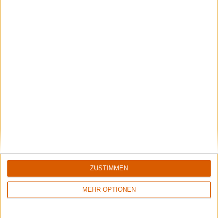
Rockharz Open Air 2026
Under the Guillotine: Wir haben ALICE COOPER abgefeiert und die Auftritte
von KREATOR, HELLOWEEN, FEUERSCHWANZ und EMPEROR gesehen. Lest
unseren großen Bericht vom Rockharz 2026!
Aktuelle Reviews
ZUSTIMMEN
7/10
7/10
MEHR OPTIONEN
Mythemia
Moonspell
Wolkenjäger
Far From God