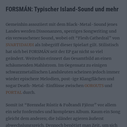
FORSMÁN: Typischer Island-Sound und mehr
Gemeinhin assoziiert mit dem Black-Metal-Sound jenes
Landes werden Dissonanzen, sperriges Songwriting und
ein verwaschener Sound, wobei oft “Flesh Cathedral” von
SVARTIDAUĐI
als Inbegriff dieser Spielart gilt. Stilistisch
hat sich bei FORSMÁN seit der EP gar nicht so viel
geändert. Weiterhin erinnert das Gesamtbild an einen
schäumenden Mahlstrom. Im Gegensatz zu einigen
schwarzmetallischen Landsleuten scheinen jedoch immer
wieder epischere Melodien, post-ige Klangflächen und
sogar Death-Metal-Einflüsse zwischen
GORGUTS
und
PORTAL
durch.
Somit ist “Brenndar Rústir & Fuðrandi Fjörur” vor allem
ein sehr forderndes und komplexes Album. Kaum ein Song
gleicht dem anderen; die Isländer agieren äußerst
abwechslungsreich. Dennoch benötigt man Zeit, um sich