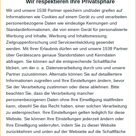
Wir respektieren Ihre Privatsphäre
Metal-Szene durch mehr als nur ein paar eigenständige
Momente. Klar, das ist kein Black Metal für
Wir und unsere 1538 Partner speichern und/oder greifen auf
Informationen wie Cookies auf einem Gerät zu und verarbeiten
zwischendurch. Vielmehr ist “Brenndar Rústir & Fuðrandi
personenbezogene Daten wie eindeutige Kennungen und
Fjörur” ein Gesamtkunstwerk für die Ewigkeit, denn es
Standardinformationen, die von einem Gerät für personalisierte
dürfte eine Langzeitwirkung entfalten, über die man
Werbung und Inhalte, Werbung und Inhaltsmessung,
aufgrund der hohen Originalität noch in einigen Jahren
Zielgruppenforschung und Serviceentwicklung gesendet
sprechen wird. Ein künftiger Klassiker? Mit großer
werden.
Mit Ihrer Erlaubnis dürfen wir und unsere 1538 Partner
Wahrscheinlichkeit.
über Gerätescans genaue Standortdaten und Kenndaten
abfragen. Sie können auf die entsprechende Schaltfläche
klicken, um der o. a. Datenverarbeitung durch uns und unsere
Partner zuzustimmen. Alternativ können Sie auf detailliertere
Informationen zugreifen und Ihre Einstellungen ändern, bevor
Sie der Verarbeitung zustimmen oder diese ablehnen.
Bitte
beachten Sie, dass die Verarbeitung mancher
personenbezogenen Daten ohne Ihre Einwilligung stattfinden
kann, obwohl Sie das Recht haben, einer solchen Verarbeitung
zu widersprechen. Ihre Einstellungen gelten lediglich für diese
Website. Sie können Ihre Einstellungen jederzeit ändern oder
Ihre Einwilligung widerrufen, indem Sie zu dieser Website
zurückkehren und unten auf der Webseite auf die Schaltfläche