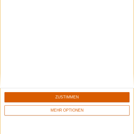
7/10
4/10
Grandiose Malice
Goatkraft
The Eternal Infernal (Re-Issue)
Angel Slaughter
ZUSTIMMEN
MEHR OPTIONEN