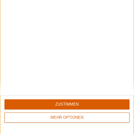
Review
Review
7/10
Keine Wertung
Japanische
Japanische
Kampfhörspiele
Kampfhörspiele
Welt Ohne Werbung
Live In Trier
ZUSTIMMEN
MEHR OPTIONEN
Review
2
Review