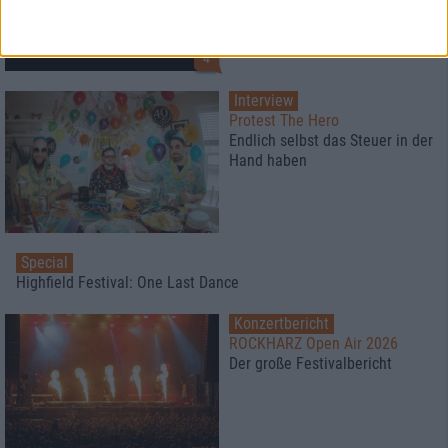
4
Interview
Protest The Hero
Endlich selbst das Steuer in der
Hand haben
Special
Highfield Festival: One Last Dance
Konzertbericht
ROCKHARZ Open Air 2026
Der große Festivalbericht