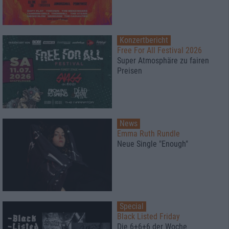
Konzertbericht
Free For All Festival 2026
Super Atmosphäre zu fairen
Preisen
News
Emma Ruth Rundle
Neue Single "Enough"
Special
Black Listed Friday
Die 6+6+6 der Woche