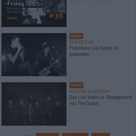
News
Sick Of It All
Frontmann Lou Koller ist
gestorben
News
metal.de präsentiert:
Das Live-Video zu "Belligerence"
von The Ocean