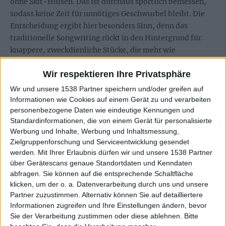
ohne Skit-Hülsen. Das ist durchaus sportlich bemessen,
sodass keine Zeit für unnötiges Geschwurbel bleibt. Die
Entscheidung ergibt hier besonders Sinn, denn das
traditionelle Songwriting rückt in den Hintergrund für
knappere, zweckdienliche Stücke, die mehr wie
musikalische Stützen der Lyrics wirken. Und gerade in
Wir respektieren Ihre Privatsphäre
kleine, knackige und wütende Portionen unterteilt
schmecken die bitteren Pillen, welche die Krefelder aus
Wir und unsere 1538 Partner speichern und/oder greifen auf
ihrem Blister drücken, gleich viel besser. Aber nicht nur
Informationen wie Cookies auf einem Gerät zu und verarbeiten
personenbezogene Daten wie eindeutige Kennungen und
das, auch eine Reihe von zum Teil erfrischenden
Standardinformationen, die von einem Gerät für personalisierte
Geschmacksrichtungen wurden mit reingepackt.
Werbung und Inhalte, Werbung und Inhaltsmessung,
Zielgruppenforschung und Serviceentwicklung gesendet
Geklapper und Gequake bei JAPANISCHE
werden.
Mit Ihrer Erlaubnis dürfen wir und unsere 1538 Partner
KAMPFHÖRSPIELE?!?
über Gerätescans genaue Standortdaten und Kenndaten
abfragen. Sie können auf die entsprechende Schaltfläche
klicken, um der o. a. Datenverarbeitung durch uns und unsere
Der einleitende „Sozialisationsschaden“ zum Beispiel
Partner zuzustimmen. Alternativ können Sie auf detailliertere
hätte abzüglich des laut Pressetext Spotify-feindlichen
Informationen zugreifen und Ihre Einstellungen ändern, bevor
Text-To-Speech-Voiceovers auch als instrumentales
Sie der Verarbeitung zustimmen oder diese ablehnen.
Bitte
Intro einer Black-Metal-Platte vorangeschaltet werden