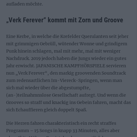
aufladen möchte.
„Verk Ferever“ kommt mit Zorn und Groove
Eine Kerbe, in welche die Krefelder Querulanten seit jeher
mit grimmigen Gebrüll, wütender Wonne und grindigem
Punk hinein schlagen, mal mit mehr, mal mit weniger
Nachdruck. 2019 jedoch haben die Jungs wieder ein gutes
Jahr erwischt. JAPANISCHE KAMPFHÖRSPIELE servieren
nun „Verk Ferever“, den markig groovenden Soundtrack
zum redensartlichen Im-Viereck-Springen, wenn man
sich mal wieder über die abgestumpfte,
(an-)teilnahmnslose Gesellschaft aufregt. Und wenn die
Grooves so straff und knackig ins Gebein fahren, macht das
sich Echauffieren gleich doppelt Spaß.
Die Herren fahren charakteristisch ein recht straffes
Programm – 15 Songs in knapp 33 Minuten, alles aber