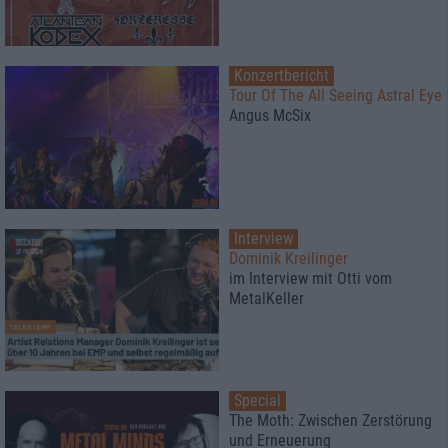
Konzertbericht
Tour Of The All Seeing Astral Eye
Angus McSix
Interview
Dominik Kreilinger
im Interview mit Otti vom
MetalKeller
Special
The Moth: Zwischen Zerstörung
und Erneuerung