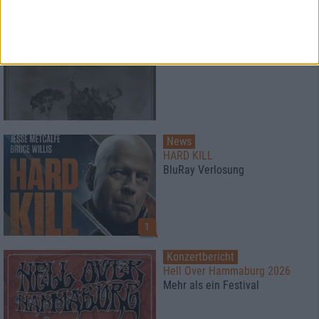
News
Paradise Lost
veröffentlichen Livealbum
News
HARD KILL
BluRay Verlosung
1
Konzertbericht
Hell Over Hammaburg 2026
Mehr als ein Festival