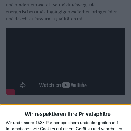
und modernem Metal-Sound durchweg. Die
energetischen und eingängigen Melodien bringen hier
und da echte Ohrwurm-Qualitäten mit.
TANZWUT – Hits, Humor und Kollaborationen
Wir respektieren Ihre Privatsphäre
Wir und unsere 1538 Partner speichern und/oder greifen auf
Die hohe musikalische Qualität und das
Informationen wie Cookies auf einem Gerät zu und verarbeiten
abwechslungsreiche Songwriting erschweren es, ein