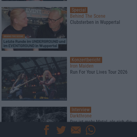
Special
Behind The Scene
Clubsterben in Wuppertal
Konzertbericht
Iron Maiden
Run For Your Lives Tour 2026
Interview
Darkthrone
Das ist mehr Metal, als sich die
Gesichtsbemalung aufzutragen
und einen Kerzenleuchter zu