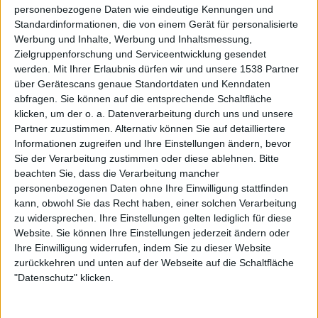
personenbezogene Daten wie eindeutige Kennungen und
Highlight auszumachen. Besonders sticht das Duett im
Standardinformationen, die von einem Gerät für personalisierte
Covertrack “Komet” mit Schattenmann hervor, dass in das
Werbung und Inhalte, Werbung und Inhaltsmessung,
Gesamtwerk gut integriert ist und dennoch für einen
Zielgruppenforschung und Serviceentwicklung gesendet
kritischen Moment auf der Platte sorgt. Im humorvoll-
werden.
Mit Ihrer Erlaubnis dürfen wir und unsere 1538 Partner
ironischen “Noch Eine Flasche Wein” bringt die Band
über Gerätescans genaue Standortdaten und Kenndaten
abfragen. Sie können auf die entsprechende Schaltfläche
außerdem eine bittersüße Leichtigkeit ein, die das
klicken, um der o. a. Datenverarbeitung durch uns und unsere
Gesamtwerk zusätzlich belebt. Das orchestrale Stück
Partner zuzustimmen. Alternativ können Sie auf detailliertere
“Zauberland” fügt schließlich elegante Tiefe hinzu und
Informationen zugreifen und Ihre Einstellungen ändern, bevor
zeigt die technische und musikalische Vielseitigkeit von
Sie der Verarbeitung zustimmen oder diese ablehnen.
Bitte
TANZWUT.
beachten Sie, dass die Verarbeitung mancher
personenbezogenen Daten ohne Ihre Einwilligung stattfinden
Das Album “Achtung Mensch!” bietet ein erfrischendes,
kann, obwohl Sie das Recht haben, einer solchen Verarbeitung
tiefsinniges und zugleich stimmiges Werk, das sowohl für
zu widersprechen. Ihre Einstellungen gelten lediglich für diese
Fans als auch Neueinsteiger ansprechend ist. TANZWUT
Website. Sie können Ihre Einstellungen jederzeit ändern oder
Ihre Einwilligung widerrufen, indem Sie zu dieser Website
bleiben den eigenen Wurzeln treu und erweitert dabei
zurückkehren und unten auf der Webseite auf die Schaltfläche
ihren Sound – eine Platte, die zeigt, warum die Band eine
"Datenschutz" klicken.
feste Größe in der Mittelalter-Rock-Szene ist.