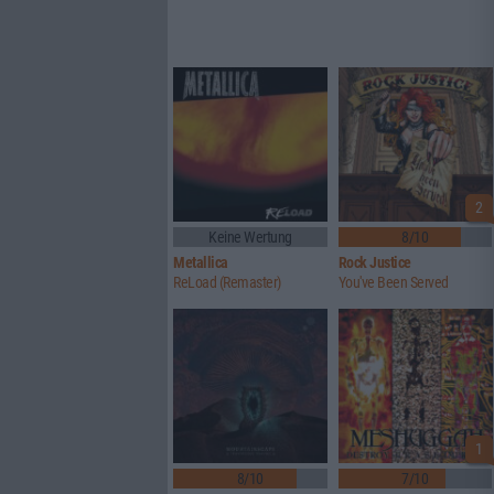
2
Keine Wertung
8/10
Metallica
Rock Justice
ReLoad (Remaster)
You've Been Served
1
8/10
7/10