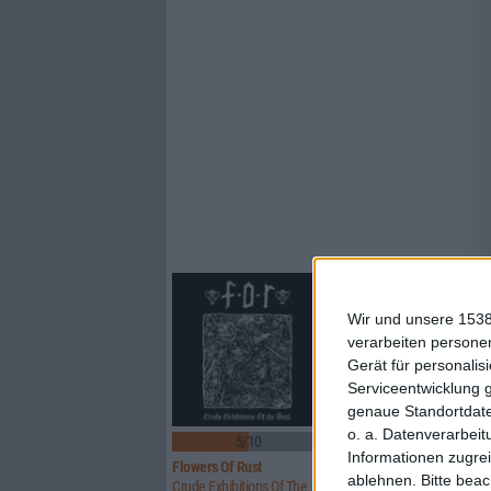
Wir und unsere 1538
verarbeiten persone
Gerät für personali
Serviceentwicklung 
genaue Standortdate
o. a. Datenverarbeit
5/10
8/10
Informationen zugrei
Flowers Of Rust
Xandria
ablehnen.
Bitte bea
Crude Exhibitions Of The Soul
Eclipse