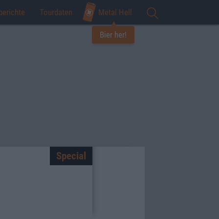
berichte
Tourdaten
Metal Hell
Bier her!
Special