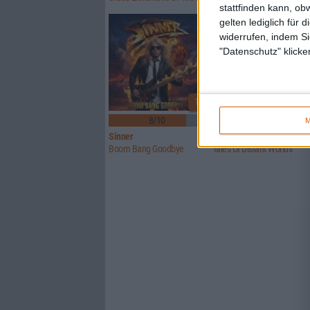
stattfinden kann, ob
gelten lediglich für 
widerrufen, indem Si
"Datenschutz" klicke
1
8/10
6/10
M
Sinner
Crusade Of Bards
Boom Bang Goodbye
Tales Of Distant Worlds