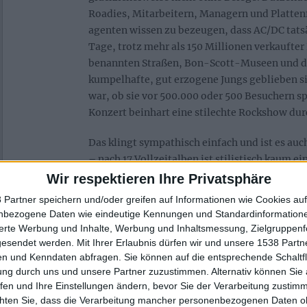
Roadies, Mitarbeitern, Managern und Platten
agenten wissen zu bezeugen, dass AC/DC tats
Tage, trotz mehr als 150 Millionen verkaufter
benannten Straßen, Bon-Scott-Museen und de
kumpelhafte, gut erzogene Jungs geblieben s
war, ob sie vor 500.000 oder 500 Besuchern s
Konzert beinhart eine stilechte Rockshow du
Das klingt sympathisch einfach und ist es auc
– nach 17 Vollzeitalben ist stilistisch kaum e
wenn man sich das Debüt „High Voltage“ und 
Wir respektieren Ihre Privatsphäre
Upper Lip“ anhört. Mich haben AC/DC zwar ni
 Partner speichern und/oder greifen auf Informationen wie Cookies au
dafür ist ihre Musik wohl auch nicht gedacht – 
nbezogene Daten wie eindeutige Kennungen und Standardinformatione
dabei auch schlecht möglich, weil das Zeug ei
sierte Werbung und Inhalte, Werbung und Inhaltsmessung, Zielgruppen
Man könnte zwar sagen, Susan Masino probier
gesendet werden.
Mit Ihrer Erlaubnis dürfen wir und unsere 1538 Part
n und Kenndaten abfragen. Sie können auf die entsprechende Schaltfl
hoffnungslos engstirnigen Rocksauriern, die s
ung durch uns und unsere Partner zuzustimmen. Alternativ können Sie au
Album aufnehmen, als knallhart stilecht und s
fen und Ihre Einstellungen ändern, bevor Sie der Verarbeitung zustim
geblieben zu bezeichnen. Das sage ich aber ni
chten Sie, dass die Verarbeitung mancher personenbezogenen Daten oh