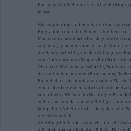
Rockband der Welt die erste offizielle Biograp
klasse.
Wie es allerdings mit beinharten Fans von Ban
Biographien über ihre Ikonen schreiben so ist,
Masino die australische Rocklegende (das m
zugeben!) gnadenlos und bis in die hinterste 
der Bandgeschichte, von den Anfängen zu Begi
zum Tode des ersten Sängers Bon Scott, erhebt
Olymp der Weltmusikgeschichte, Bon Scott se
des saufenden, hurenden Frontmanns, Rock’n
Freund, der stilecht mit einer halben Flasche 
einem überfrierenden Auto starb und heutzuta
verehrt wird. Mit seinem Nachfolger Brian Jo
anders aus, nur dass er kein Heiliger, sondern
kumpeliger Arbeitertyp ist, der jeden, vom F
gleich behandelt.
Allerdings bleibt diese zunächst einseitig sc
glücklicherweise nicht ohne Belege. Dutzend