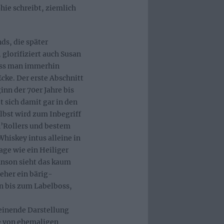
hie schreibt, ziemlich
ds, die später
 glorifiziert auch Susan
uss man immerhin
Ecke. Der erste Abschnitt
nn der 70er Jahre bis
 sich damit gar in den
lbst wird zum Inbegriff
’Rollers und bestem
Whiskey intus alleine in
ge wie ein Heiliger
hnson sieht das kaum
 eher ein bärig-
an bis zum Labelboss,
heinende Darstellung
e von ehemaligen