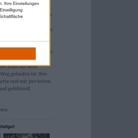
and vollbracht hat. Wer
. Ihre Einstellungen
für aber massenhaft
Einwilligung
n von Leuten wie Ritchie
Schaltfläche
 ein halbes Dutzend
en Konzerten hinter sich
gar nicht sein.
ebenen Fanmädchen aus
chicksal und daran, dass
euzt hat. Ich glaube
 die Band auf dem
 Weg gelaufen ist. Wer
 nette und mit 300 Seiten
und gefühlvoll
enen.
Stuttgart