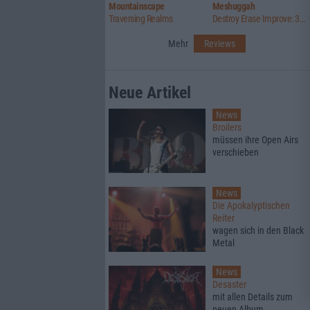
Mountainscape
Meshuggah
Traversing Realms
Destroy Erase Improve: 30th Anniversary Edition
Mehr
Reviews
Neue Artikel
News
Broilers
müssen ihre Open Airs
verschieben
News
Die Apokalyptischen
Reiter
wagen sich in den Black
Metal
News
Desaster
mit allen Details zum
neuen Album