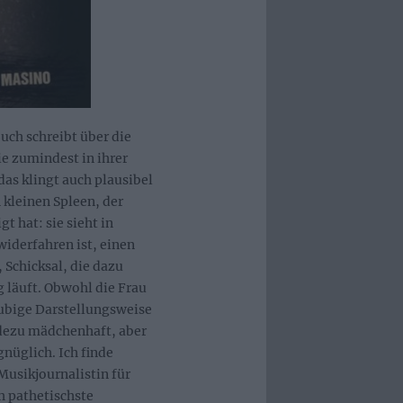
Buch schreibt über die
ie zumindest in ihrer
as klingt auch plausibel
 kleinen Spleen, der
t hat: sie sieht in
iderfahren ist, einen
Schicksal, die dazu
g läuft. Obwohl die Frau
läubige Darstellungsweise
dezu mädchenhaft, aber
nüglich. Ich finde
 Musikjournalistin für
h pathetischste