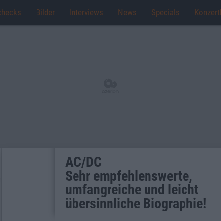
checks
Bilder
Interviews
News
Specials
Konzert
AC/DC
Sehr empfehlenswerte,
umfangreiche und leicht
übersinnliche Biographie!