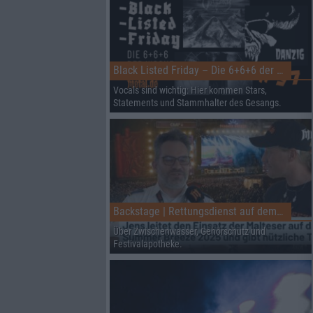
Black Listed Friday – Die 6+6+6 der Woche
Vocals sind wichtig: Hier kommen Stars,
Statements und Stammhalter des Gesangs.
Backstage | Rettungsdienst auf dem Summer Breeze
Über Zwischenwasser, Gehörschutz und
Festivalapotheke.