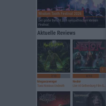
Wisdom Tooth Festival 2026
Der große Bericht zum sympathischen kleinen
Festival.
Aktuelle Reviews
1
7/10
8/10
Megascavenger
Nestor
Toxic Noxious Undeath
Live At Gothenburg Film Studios