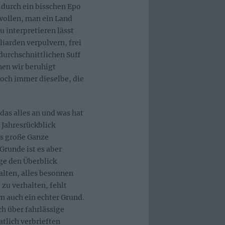
e durch ein bisschen Epo
wollen, man ein Land
 interpretieren lässt
iarden verpulvern, frei
durchschnittlichen Suff
nen wir beruhigt
noch immer dieselbe, die
 das alles an und was hat
 Jahresrückblick
as große Ganze
Grunde ist es aber
e den Überblick
alten, alles besonnen
 zu verhalten, fehlt
rn auch ein echter Grund.
ch über fahrlässige
tlich verbrieften