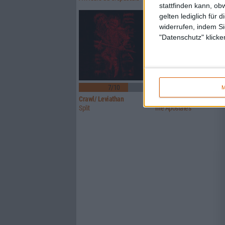
stattfinden kann, ob
gelten lediglich für 
widerrufen, indem Si
"Datenschutz" klicke
7/10
7/10
M
Crawl/ Leviathan
Glorior Belli
Split
The Apostates