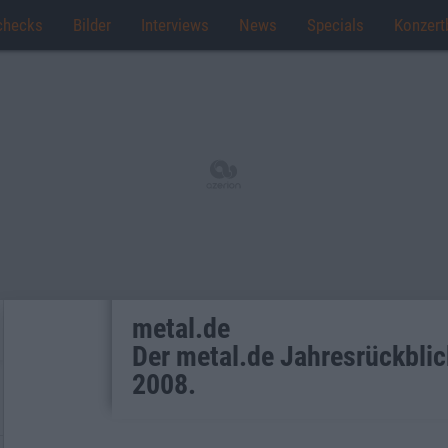
checks
Bilder
Interviews
News
Specials
Konzert
metal.de
Der metal.de Jahresrückblic
2008.