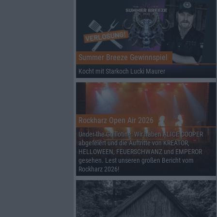
Summer Breeze Gewinnspiel
Kocht mit Starkoch Lucki Maurer
Rockharz Open Air 2026
Under the Guillotine: Wir haben ALICE COOPER
abgefeiert und die Auftritte von KREATOR,
HELLOWEEN, FEUERSCHWANZ und EMPEROR
gesehen. Lest unseren großen Bericht vom
Rockharz 2026!