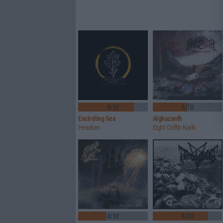
8/10
5/10
Encircling Sea
Alghazanth
Hearken
Eight Coffin Nails
4/10
8/10