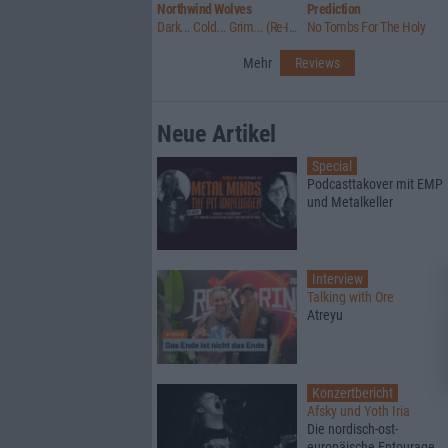
Northwind Wolves
Prediction
Dark... Cold... Grim... (Re-Issue)
No Tombs For The Holy
Mehr
Reviews
Neue Artikel
Special
Podcasttakover mit EMP
und Metalkeller
Interview
Talking with Ore
Atreyu
Konzertbericht
Afsky und Yoth Iria
Die nordisch-ost-
europäische Entourage