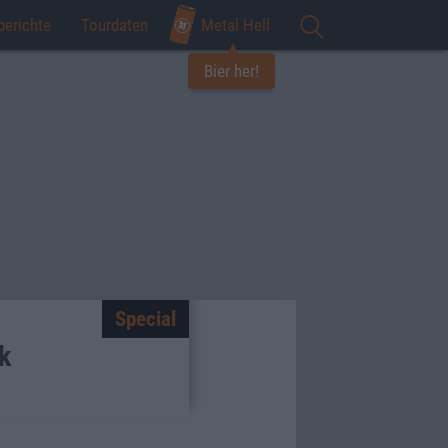
berichte
Tourdaten
Metal Hell
Bier her!
Special
k