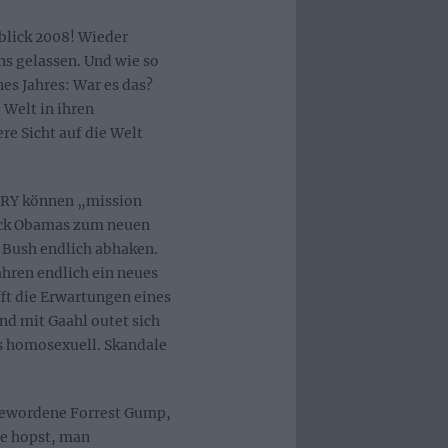
lick 2008! Wieder
ns gelassen. Und wie so
nes Jahres: War es das?
 Welt in ihren
re Sicht auf die Welt
STRY können „mission
ack Obamas zum neuen
 Bush endlich abhaken.
ahren endlich ein neues
t die Erwartungen eines
Und mit Gaahl outet sich
ls homosexuell. Skandale
 gewordene Forrest Gump,
me hopst, man