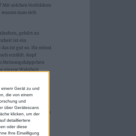
? Mit solchen Vorbildern
n, warum man sich
erändern, gehört zu
rheit ist ein
das ist gut so. Ihr müsst
Euch erzählt. Kopf
ten Meinungshäppchen
ine eigene Wahrheit
iner Meinung anecken,
höflich danke sagen und
f einem Gerät zu und
oßen wie im Kleinen.
n, die von einem
forschung und
 metal.de. Wir müssen
ner über Gerätescans
 es zu neuen Platten, im
äche klicken, um der
euphorischen
f detailliertere
 unsere eigene
men oder diese
ne Ihre Einwilligung
rmöglichen soll, Euch