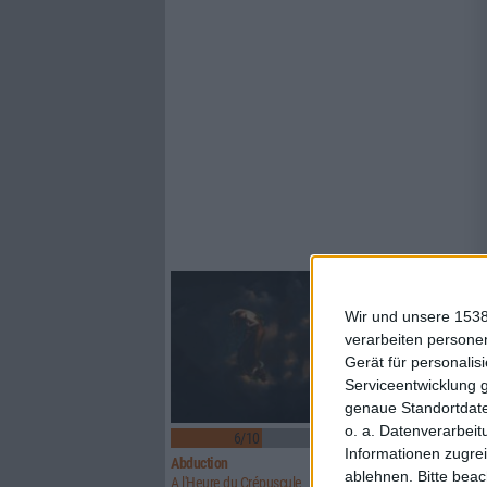
Wir und unsere 1538
verarbeiten persone
Gerät für personali
Serviceentwicklung 
genaue Standortdate
o. a. Datenverarbeit
6/10
6/10
Informationen zugrei
Abduction
Above Aurora
ablehnen.
Bitte bea
A l'Heure du Crépuscule
Path To Ruin