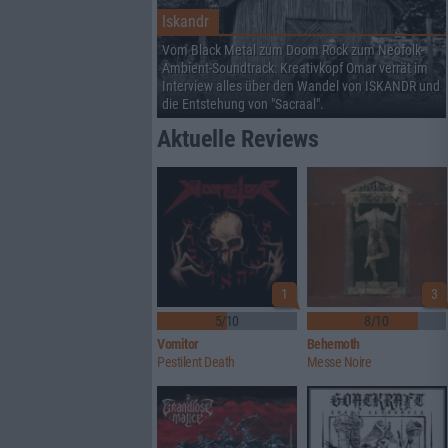
Iskandr
Vom Black Metal zum Doom Rock zum Neofolk-
Ambient-Soundtrack: Kreativkopf Omar verrät im
Interview alles über den Wandel von ISKANDR und
die Entstehung von "Sacraal".
Aktuelle Reviews
1
3
5/10
8/10
Vomitor
Behemoth
Pestilent Death
Messe Noire