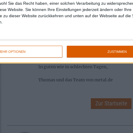
wohl Sie das Recht haben, einer solchen Verarbeitung zu widersprechen
Eure eigene zu bilden. Euer Zuspruch im verg
diese Website. Sie können Ihre Einstellungen jederzeit ändern oder Ihre 
gezeigt, dass wir unsere Sache wohl nicht ga
e zu dieser Website zurückkehren und unten auf der Webseite auf die 
n.
Doch nun wollen wir die hinter uns liegenden
großen und kleinen Meldungen aus unserem g
schwermetallischen Mikrokosmos noch einma
lassen. Und vielleicht ist eine davon ja doch 
EHR OPTIONEN
ZUSTIMMEN
Flügelschlag eines Schmetterlings… aber lasse
In guten wie in schlechten Tagen,
Thomas und das Team von metal.de
Zur Startseite