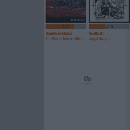
7/10
4/10
Grandiose Malice
Goatkraft
The Eternal Infernal (Re-Issue)
Angel Slaughter