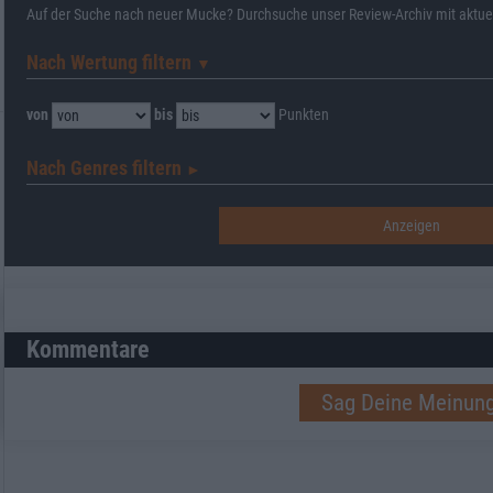
Auf der Suche nach neuer Mucke? Durchsuche unser Review-Archiv mit aktue
Nach Wertung filtern
▼︎
von
bis
Punkten
Nach Genres filtern
►︎
Kommentare
Sag Deine Meinung