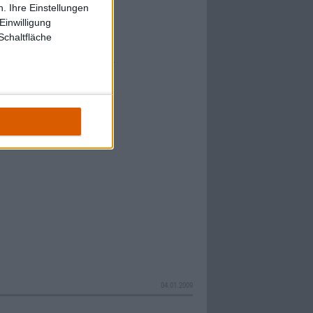
. Ihre Einstellungen
angenen Jahr hat uns
Einwilligung
nz verkehrt machen.
Schaltfläche
 zwölf Monate mit ihren
eliebten
l Revue passieren
der berühmte
n wir das.
04.01.2009