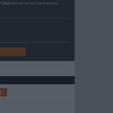
ll
38633
Reviews und lass Dich inspirieren!
!