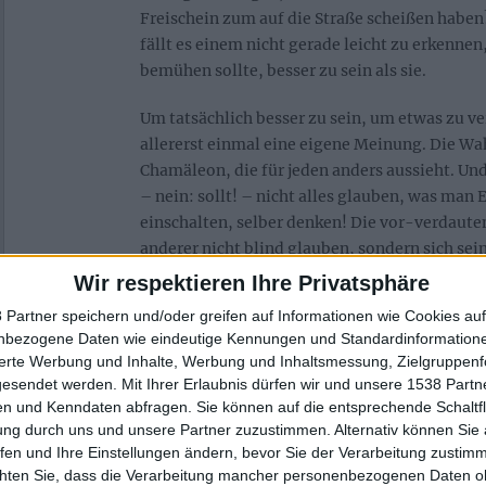
Freischein zum auf die Straße scheißen haben
fällt es einem nicht gerade leicht zu erkenne
bemühen sollte, besser zu sein als sie.
Um tatsächlich besser zu sein, um etwas zu v
allererst einmal eine eigene Meinung. Die Wah
Chamäleon, die für jeden anders aussieht. Und 
– nein: sollt! – nicht alles glauben, was man 
einschalten, selber denken! Die vor-verdau
anderer nicht blind glauben, sondern sich se
zusammensetzen. Manchmal muss man mit se
Wir respektieren Ihre Privatsphäre
um andere wach zu rütteln, die sonst weiter 
 Partner speichern und/oder greifen auf Informationen wie Cookies au
fleißig weiter Scheiße löffeln. Das gilt im Gr
nbezogene Daten wie eindeutige Kennungen und Standardinformatione
sierte Werbung und Inhalte, Werbung und Inhaltsmessung, Zielgruppen
Und ganz besonders auch für ein Magazin wie
gesendet werden.
Mit Ihrer Erlaubnis dürfen wir und unsere 1538 Part
uns jeden Tag eine eigene Meinung bilden. Sei
n und Kenndaten abfragen. Sie können auf die entsprechende Schaltfl
Interview mit Künstlern oder zu verdächtig 
ung durch uns und unsere Partner zuzustimmen. Alternativ können Sie au
Newsmeldungen. Das tun wir, um Euch danach
fen und Ihre Einstellungen ändern, bevor Sie der Verarbeitung zustim
chten Sie, dass die Verarbeitung mancher personenbezogenen Daten oh
Meinung mitzuteilen, die es wiederum Euch e