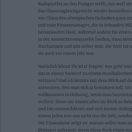
Radsportler an den Pranger stellt, nur weil si
das Chancengleichgewicht wieder herstellen 
wie China den olympischen Gedanken ganz neu
und man Finanzmanager, die in Sekunden Mill
herumlaufen lässt, während andere für einen 
in der Ausnüchterungszelle landen, dann kön
durchatmen und uns sicher sein: die Welt ist 
sie auch vor einem Jahr war.
Natürlich könnt Ihr jetzt fragen: was geht uns
das in einem Vorwort zu einem musikalischen
verloren? Und ich könnte mit dem Blick auf d
antworten, den man sich ja bewahren soll. Im 
vollkommen in Ordnung, wenn man heutzutag
verliert. Denn um immer alles im Blick zu beh
und fair einzuschätzen und sich immer richtig
einem jeden von uns nicht nur die Zeit, sonde
Die Finanzkrise zeigt es: warum sollte man si
Manager aufregen, wenn diese doch einen staa