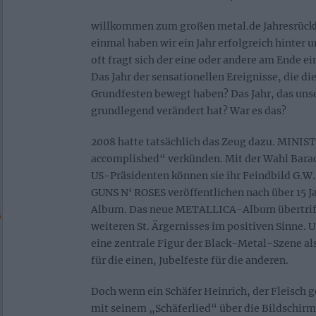
willkommen zum großen metal.de Jahresrückb
einmal haben wir ein Jahr erfolgreich hinter u
oft fragt sich der eine oder andere am Ende ei
Das Jahr der sensationellen Ereignisse, die die
Grundfesten bewegt haben? Das Jahr, das unse
grundlegend verändert hat? War es das?
2008 hatte tatsächlich das Zeug dazu. MINI
accomplished“ verkünden. Mit der Wahl Bar
US-Präsidenten können sie ihr Feindbild G.W.
GUNS N‘ ROSES veröffentlichen nach über 15 J
Album. Das neue METALLICA-Album übertriff
weiteren St. Ärgernisses im positiven Sinne. 
eine zentrale Figur der Black-Metal-Szene a
für die einen, Jubelfeste für die anderen.
Doch wenn ein Schäfer Heinrich, der Fleisch
mit seinem „Schäferlied“ über die Bildschir