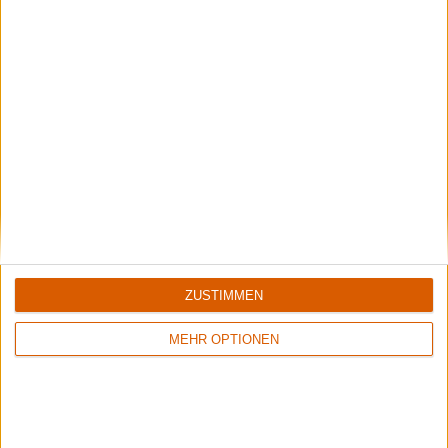
ZUSTIMMEN
6/10
6/10
Abduction
Above Aurora
MEHR OPTIONEN
A l'Heure du Crépuscule
Path To Ruin