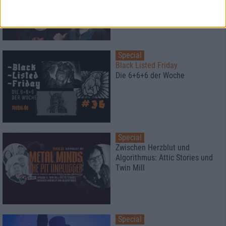
FlOTSAM & JETSAM
Special
Black Listed Friday
Die 6+6+6 der Woche
Special
Zwischen Herzblut und
Algorithmus: Attic Stories und
Twin Mill
Special