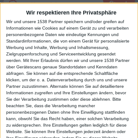
Wir respektieren Ihre Privatsphäre
Wir und unsere 1538 Partner speichern und/oder greifen auf
Interessante Alben finden
Informationen wie Cookies auf einem Gerät zu und verarbeiten
personenbezogene Daten wie eindeutige Kennungen und
Auf der Suche nach neuer Mucke? Durchsuche unser Review-Archiv mit
Standardinformationen, die von einem Gerät für personalisierte
aktuell
38633
Reviews und lass Dich inspirieren!
Werbung und Inhalte, Werbung und Inhaltsmessung,
Zielgruppenforschung und Serviceentwicklung gesendet
Nach Wertung filtern
▼︎
werden.
Mit Ihrer Erlaubnis dürfen wir und unsere 1538 Partner
über Gerätescans genaue Standortdaten und Kenndaten
abfragen. Sie können auf die entsprechende Schaltfläche
von
klicken, um der o. a. Datenverarbeitung durch uns und unsere
Partner zuzustimmen. Alternativ können Sie auf detailliertere
bis
Informationen zugreifen und Ihre Einstellungen ändern, bevor
Sie der Verarbeitung zustimmen oder diese ablehnen.
Bitte
beachten Sie, dass die Verarbeitung mancher
Punkten
personenbezogenen Daten ohne Ihre Einwilligung stattfinden
kann, obwohl Sie das Recht haben, einer solchen Verarbeitung
Nach Genres filtern
►︎
zu widersprechen. Ihre Einstellungen gelten lediglich für diese
Website. Sie können Ihre Einstellungen jederzeit ändern oder
Ihre Einwilligung widerrufen, indem Sie zu dieser Website