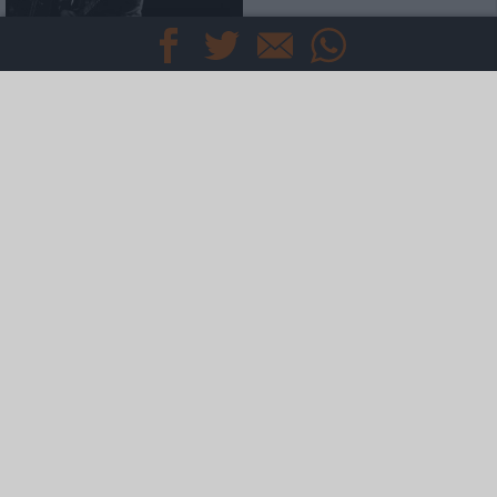
News
Accept
neues zum 50-jährigen
Bandjubiläum
News
Polymoon
neues aus Finnland
Mehr
Specials
Interviews
News