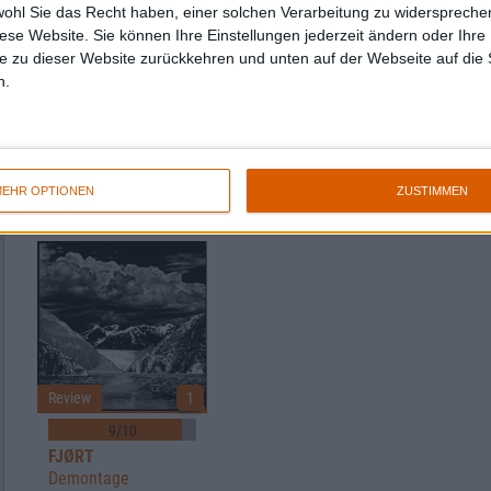
wohl Sie das Recht haben, einer solchen Verarbeitung zu widersprechen
diese Website. Sie können Ihre Einstellungen jederzeit ändern oder Ihre 
e zu dieser Website zurückkehren und unten auf der Webseite auf die 
n.
Review
1
Review
1
Review
9/10
9/10
FJØRT
FJØRT
FJØRT
EHR OPTIONEN
ZUSTIMMEN
nichts
Couleur
Kontakt
Review
1
9/10
FJØRT
Demontage