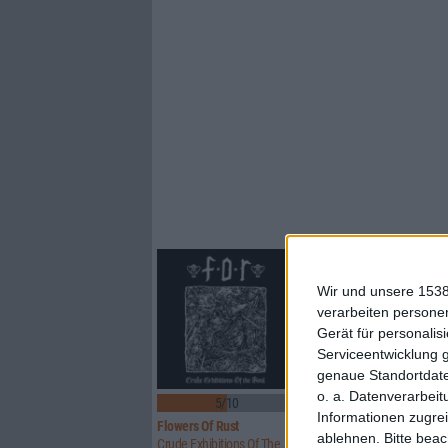
Wir und unsere 1538
verarbeiten persone
Gerät für personali
Serviceentwicklung 
genaue Standortdate
o. a. Datenverarbeit
5/10
8/10
Informationen zugrei
Flowers Of Rust
Xandria
ablehnen.
Bitte bea
Crude Exhibitions Of The Soul
Eclipse