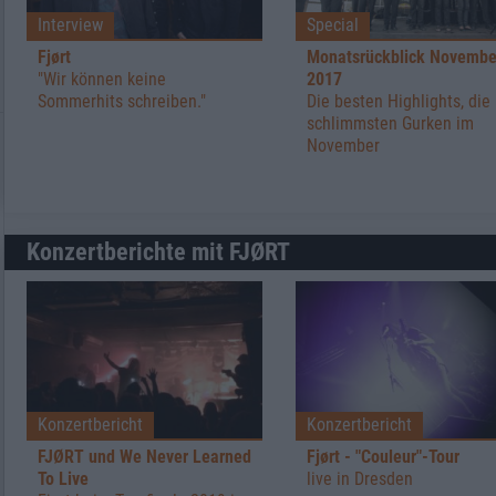
Interview
Special
Fjørt
Monatsrückblick Novembe
"Wir können keine
2017
Sommerhits schreiben."
Die besten Highlights, die
schlimmsten Gurken im
November
Konzertberichte mit FJØRT
Konzertbericht
Konzertbericht
FJØRT und We Never Learned
Fjørt - "Couleur"-Tour
To Live
live in Dresden