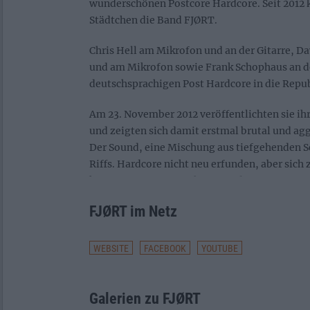
wunderschönen Postcore Hardcore. Seit 2012
Städtchen die Band FJØRT.
Chris Hell am Mikrofon und an der Gitarre, D
und am Mikrofon sowie Frank Schophaus an 
deutschsprachigen Post Hardcore in die Repub
Am 23. November 2012 veröffentlichten sie i
und zeigten sich damit erstmal brutal und ag
Der Sound, eine Mischung aus tiefgehenden 
Riffs. Hardcore nicht neu erfunden, aber sich
kam von Anfang an sehr gut in der Szene an u
sich zwei Jahre lang, wo sie nur konnten um si
FJØRT im Netz
Menschen zu graben.
Das erste Studioalbum gab es schließlich am 
WEBSITE
FACEBOOK
YOUTUBE
Accord“ wurde beim ersten größeren Label „
Records“ geboren. Von da an hieß es promoten
die Schwarte kracht und/oder die Kehle keinen
Galerien zu FJØRT