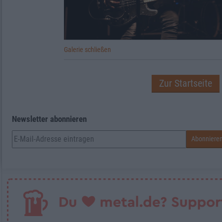
anspruchsvollem Sound. Eine Band, die man a
sollte und die sich hoffentlich noch nicht gen
dass noch der ein oder andere schwerverdauli
erwarten ist.
Galerie schließen
Bandmember
Zur Startseite
Vocals, Gitarre:
Chris Hell
Vocals, E-Bass:
David Frings
Newsletter abonnieren
Drums:
Frank Schophaus
Diskographie
2012: „Demontage“ (EP,
Truelove Ente
2014: „D’Accord“ (Album,
This Charmi
2016: „Kontakt“ (Album,
Grand Hotel v