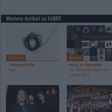
Weitere Artikel zu FJØRT
Interview
Special
Talking with Ore
metal.de-Redaktion
Fjørt
Die 50 besten Alben des
Jahres 2022