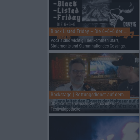
Black Listed Friday – Die 6+6+6 der Woche
Vocals sind wichtig: Hier kommen Stars,
Statements und Stammhalter des Gesangs.
Backstage | Rettungsdienst auf dem Summer Breeze
Über Zwischenwasser, Gehörschutz und
Festivalapotheke.