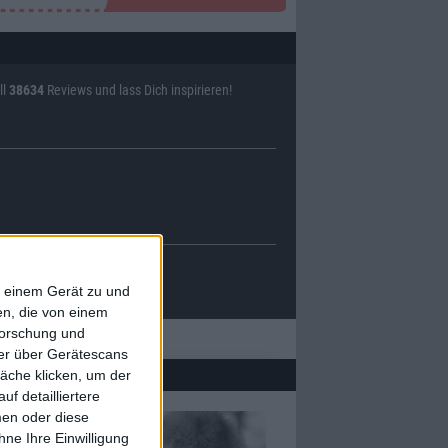
ll
38634
Reviews und lass Dich inspirieren!
f einem Gerät zu und
n, die von einem
forschung und
ner über Gerätescans
äche klicken, um der
f detailliertere
men oder diese
ne Ihre Einwilligung