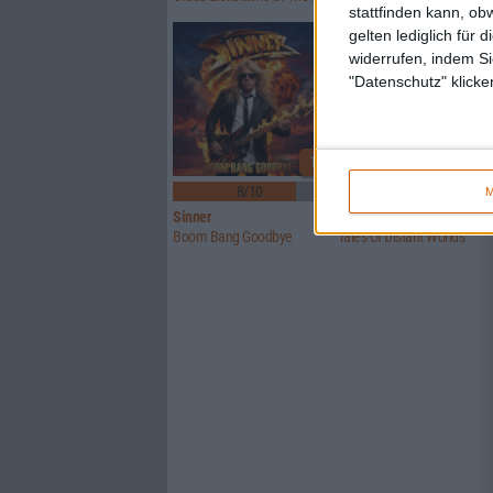
stattfinden kann, ob
gelten lediglich für 
widerrufen, indem Si
"Datenschutz" klicke
1
8/10
6/10
M
Sinner
Crusade Of Bards
Boom Bang Goodbye
Tales Of Distant Worlds