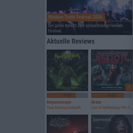
Wisdom Tooth Festival 2026
Der große Bericht zum sympathischen kleinen
Festival.
Aktuelle Reviews
1
7/10
8/10
Megascavenger
Nestor
Toxic Noxious Undeath
Live At Gothenburg Film Studios