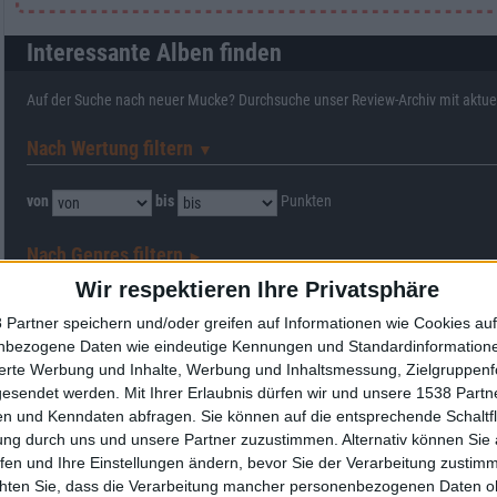
Interessante Alben finden
Auf der Suche nach neuer Mucke? Durchsuche unser Review-Archiv mit aktue
Nach Wertung filtern
▼︎
von
bis
Punkten
Nach Genres filtern
►︎
Wir respektieren Ihre Privatsphäre
 Partner speichern und/oder greifen auf Informationen wie Cookies au
nbezogene Daten wie eindeutige Kennungen und Standardinformatione
sierte Werbung und Inhalte, Werbung und Inhaltsmessung, Zielgruppen
gesendet werden.
Mit Ihrer Erlaubnis dürfen wir und unsere 1538 Part
Alben von FJØRT
n und Kenndaten abfragen. Sie können auf die entsprechende Schaltfl
ung durch uns und unsere Partner zuzustimmen. Alternativ können Sie au
fen und Ihre Einstellungen ändern, bevor Sie der Verarbeitung zustim
chten Sie, dass die Verarbeitung mancher personenbezogenen Daten oh