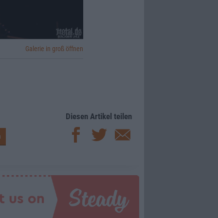
uf dem Zettel haben
ug ausgekotzt hat, so
che Longplayer zu
Galerie in groß öffnen
Diesen Artikel teilen
rtainment
)
ng Man Records
)
an Cleef
)