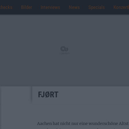
checks
Bilder
Interviews
News
Specials
Konzert
FJØRT
Aachen hat nicht nur eine wunderschöne Alts