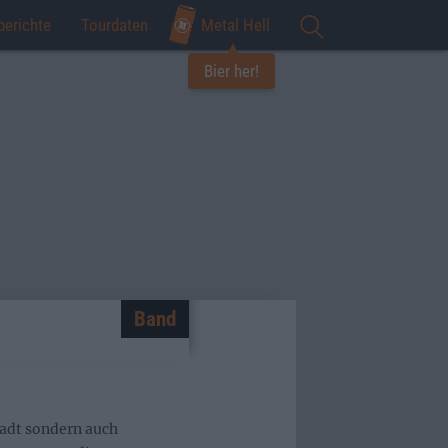
berichte
Tourdaten
Metal Hell
Bier her!
Band
tadt sondern auch