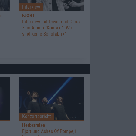
Interview
r
FJØRT
Interview mit David und Chris
zum Album "Kontakt": Wir
sind keine Songfabrik"
Konzertbericht
Herbstreise
Fjørt und Ashes Of Pompeji