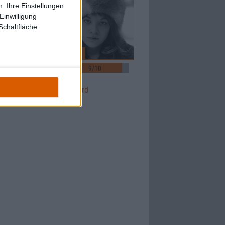
. Ihre Einstellungen
Einwilligung
Schaltfläche
4
Review
9/10
9/10
FJØRT
D'accord