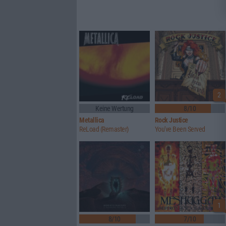
2
Keine Wertung
8/10
Metallica
Rock Justice
ReLoad (Remaster)
You've Been Served
1
8/10
7/10