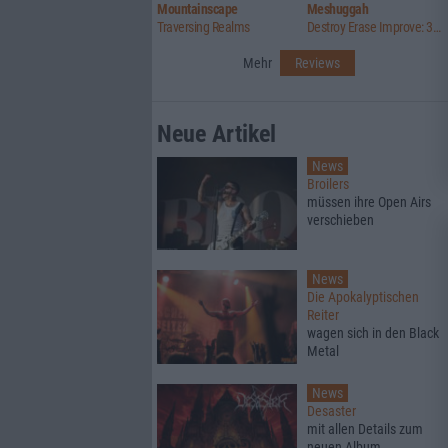
Mountainscape
Meshuggah
Traversing Realms
Destroy Erase Improve: 30th Anniversary Edition
Mehr
Reviews
Neue Artikel
News
Broilers
müssen ihre Open Airs
verschieben
News
Die Apokalyptischen
Reiter
wagen sich in den Black
Metal
News
Desaster
mit allen Details zum
neuen Album