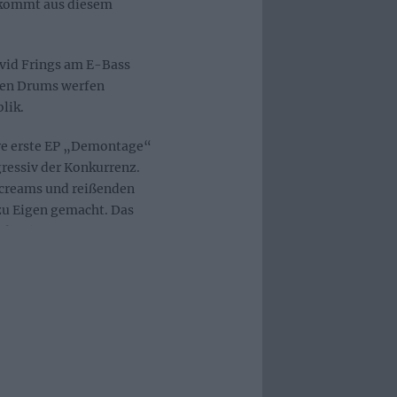
 kommt aus diesem
avid Frings am E-Bass
den Drums werfen
lik.
hre erste EP „Demontage“
gressiv der Konkurrenz.
Screams und reißenden
 zu Eigen gemacht. Das
nd FJØRT präsentierten
ch in das Gedächtnis der
21.März 2014. „D‘
This Charming Man
 und Gigs spielen bis
 Schrei mehr zulässt.