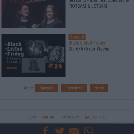
Season 5 - Iron Fest Special mit
FlOTSAM & JETSAM
Special
Black Listed Friday
Die 6+6+6 der Woche
Mehr
Specials
Interviews
News
TEAM
KONTAKT
IMPRESSUM
DATENSCHUTZ