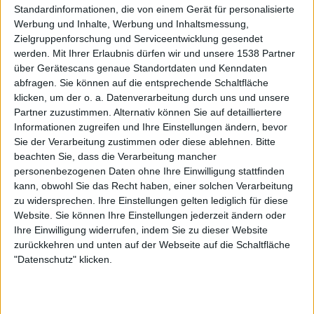
Standardinformationen, die von einem Gerät für personalisierte
Review
19
Review
1
Werbung und Inhalte, Werbung und Inhaltsmessung,
Zielgruppenforschung und Serviceentwicklung gesendet
9/10
8/10
werden.
Mit Ihrer Erlaubnis dürfen wir und unsere 1538 Partner
Thy Catafalque
Thy Catafalque
über Gerätescans genaue Standortdaten und Kenndaten
Vadak
Naiv
abfragen. Sie können auf die entsprechende Schaltfläche
klicken, um der o. a. Datenverarbeitung durch uns und unsere
Partner zuzustimmen. Alternativ können Sie auf detailliertere
Informationen zugreifen und Ihre Einstellungen ändern, bevor
Sie der Verarbeitung zustimmen oder diese ablehnen.
Bitte
beachten Sie, dass die Verarbeitung mancher
personenbezogenen Daten ohne Ihre Einwilligung stattfinden
kann, obwohl Sie das Recht haben, einer solchen Verarbeitung
zu widersprechen. Ihre Einstellungen gelten lediglich für diese
Website. Sie können Ihre Einstellungen jederzeit ändern oder
Review
2
Review
Ihre Einwilligung widerrufen, indem Sie zu dieser Website
6/10
9/10
zurückkehren und unten auf der Webseite auf die Schaltfläche
Thy Catafalque
Thy Catafalque
"Datenschutz" klicken.
Geometria
Meta