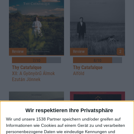
Review
Review
2
7/10
8/10
Thy Catafalque
Thy Catafalque
XII: A Gyönyörű Álmok
Alföld
Ezután Jönnek
Wir respektieren Ihre Privatsphäre
Wir und unsere 1538 Partner speichern und/oder greifen auf
Informationen wie Cookies auf einem Gerät zu und verarbeiten
personenbezogene Daten wie eindeutige Kennungen und