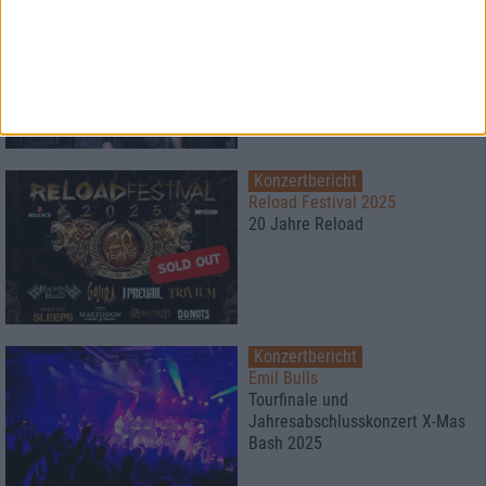
Konzertbericht
Pro-Pain
Hardcore mit Haltung
Konzertbericht
Reload Festival 2025
20 Jahre Reload
Konzertbericht
Emil Bulls
Tourfinale und
Jahresabschlusskonzert X-Mas
Bash 2025