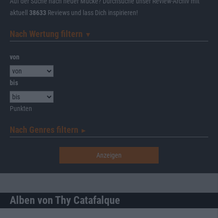
Auf der Suche nach neuer Mucke? Durchsuche unser Review-Archiv mit
aktuell
38633
Reviews und lass Dich inspirieren!
Nach Wertung filtern
▼︎
von
bis
Punkten
Nach Genres filtern
►︎
Alben von Thy Catafalque