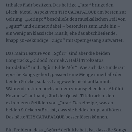
tribales Flair besitzen. Das heftige „Jura“ bringt den
Black-Metal-Aspekt von THY CATAFALQUE am besten zur
Geltung. „Keringo“ beschließt den musikalischen Teil von
„Sgúrr“ und erinnert dabei – besonders zum Ende hin –
ein wenig an klassische Musik, ehe das abschließende,
knapp 30-sekündige „Zúgo“ mit Operngesang aufwartet.
Das Main Feature von „Sgúrr“ sind aber die beiden
Longtracks „Oldódó Formák A Halál Titokzatos
Birodalmá“ und „Sgùrr Eilde Mòr“. Wie sich das für derart
epische Songs gehört, passiert eine Menge innerhalb der
beiden Stücke, sodass Langeweile nicht aufkommt.
Während ersterer noch auf dem vorausgehenden „Alföldi
Kozmosz“ aufbaut, fährt der Quasi-Titeltrack in den
extremeren Gefilden von „Jura“. Das einzige, was an
beiden Stücken stört, ist, dass sie beide abrupt aufhören.
Das hätte THY CATAFALQUE besser lösen können.
Ein Problem, dass „Sgúrr“ definitiv hat, ist, dass die Songs