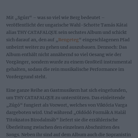
Mit „Sgúrr“ – was so viel wie Berg bedeutet –
veröffentlicht der ungarische Wahl-Schotte Tamás Kátai
alias THY CATAFALQUE sein sechstes Album und schickt
sich darauf an, den auf „
Rengeteg
“ eingeschlagenen Pfad
unbeirrt weiter zu gehen und auszubauen. Dennoch: Das
Album enthält nicht annähernd so viel Gesang wie der
Vorgänger, sondern wurde zu einem Großteil instrumental
gehalten, sodass die rein musikalische Performance im
Vordergrund steht.
Eine ganze Reihe an Gastmusikern hat sich eingefunden,
um THY CATAFALQUE zu unterstützen. Das einleitende
„Zúgó“ fungiert als Vorwort, welches von Viktória Varga
dargeboten wird. Und während „Oldódó Formák A Halál
Titokzatos Birodalmáb“ liefert sie die erzählerische
Überleitung zwischen den einzelnen Abschnitten des
Songs. Neben ihr sind auf dem Album auch die Sopranistin