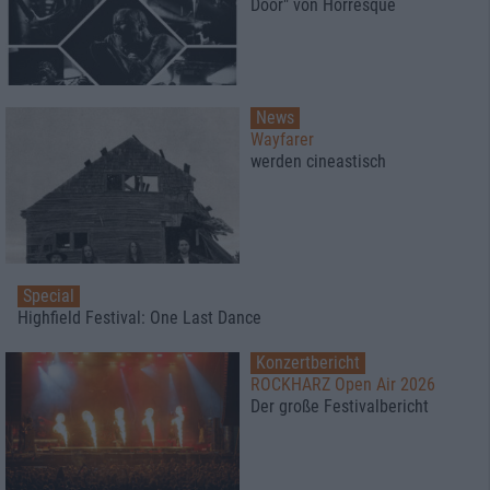
Door" von Horresque
News
Wayfarer
werden cineastisch
Special
Highfield Festival: One Last Dance
Konzertbericht
ROCKHARZ Open Air 2026
Der große Festivalbericht