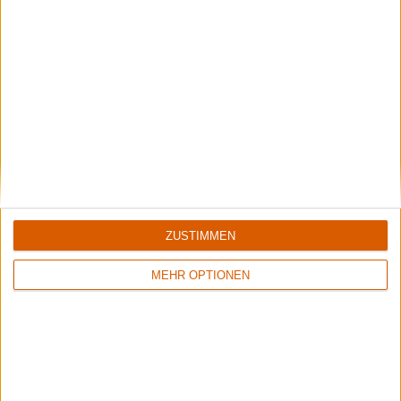
Review
Review
8/10
Keine Wertung
Illuminate
Illuminate
ZwischenWelten
Splitter
ZUSTIMMEN
MEHR OPTIONEN
Review
Review
1
5/10
Keine Wertung
Illuminate
Illuminate
Zeit Der Wölfe
10 X 10