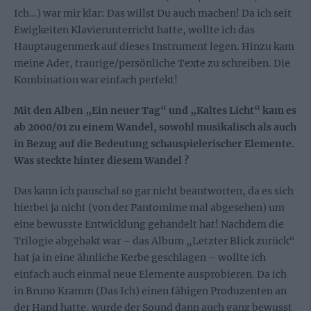
Ich…) war mir klar: Das willst Du auch machen! Da ich seit
Ewigkeiten Klavierunterricht hatte, wollte ich das
Hauptaugenmerk auf dieses Instrument legen. Hinzu kam
meine Ader, traurige/persönliche Texte zu schreiben. Die
Kombination war einfach perfekt!
Mit den Alben „Ein neuer Tag“ und „Kaltes Licht“ kam es
ab 2000/01 zu einem Wandel, sowohl musikalisch als auch
in Bezug auf die Bedeutung schauspielerischer Elemente.
Was steckte hinter diesem Wandel ?
Das kann ich pauschal so gar nicht beantworten, da es sich
hierbei ja nicht (von der Pantomime mal abgesehen) um
eine bewusste Entwicklung gehandelt hat! Nachdem die
Trilogie abgehakt war – das Album „Letzter Blick zurück“
hat ja in eine ähnliche Kerbe geschlagen – wollte ich
einfach auch einmal neue Elemente ausprobieren. Da ich
in Bruno Kramm (Das Ich) einen fähigen Produzenten an
der Hand hatte, wurde der Sound dann auch ganz bewusst