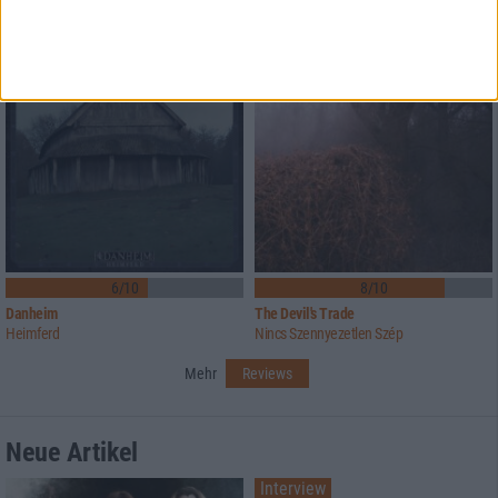
Forever Dark
Freie Republik Reitermania
6/10
8/10
Danheim
The Devil's Trade
Heimferd
Nincs Szennyezetlen Szép
Mehr
Reviews
Neue Artikel
Interview