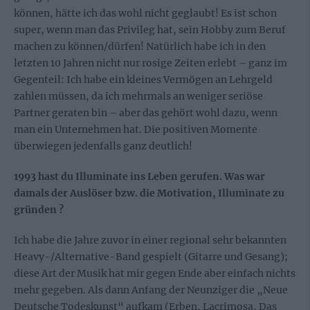
können, hätte ich das wohl nicht geglaubt! Es ist schon
super, wenn man das Privileg hat, sein Hobby zum Beruf
machen zu können/dürfen! Natürlich habe ich in den
letzten 10 Jahren nicht nur rosige Zeiten erlebt – ganz im
Gegenteil: Ich habe ein kleines Vermögen an Lehrgeld
zahlen müssen, da ich mehrmals an weniger seriöse
Partner geraten bin – aber das gehört wohl dazu, wenn
man ein Unternehmen hat. Die positiven Momente
überwiegen jedenfalls ganz deutlich!
1993 hast du Illuminate ins Leben gerufen. Was war
damals der Auslöser bzw. die Motivation, Illuminate zu
gründen ?
Ich habe die Jahre zuvor in einer regional sehr bekannten
Heavy-/Alternative-Band gespielt (Gitarre und Gesang);
diese Art der Musik hat mir gegen Ende aber einfach nichts
mehr gegeben. Als dann Anfang der Neunziger die „Neue
Deutsche Todeskunst“ aufkam (Erben, Lacrimosa, Das