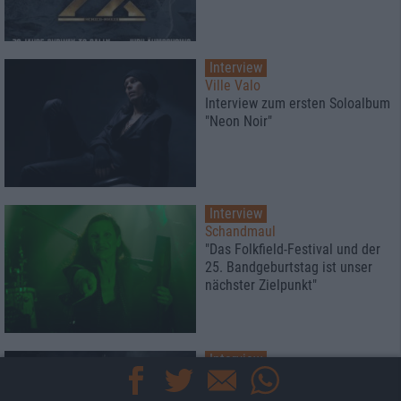
Interview
Ville Valo
Interview zum ersten Soloalbum
"Neon Noir"
Interview
Schandmaul
"Das Folkfield-Festival und der
25. Bandgeburtstag ist unser
nächster Zielpunkt"
Interview
Atrocity
Der Meister über die letzte