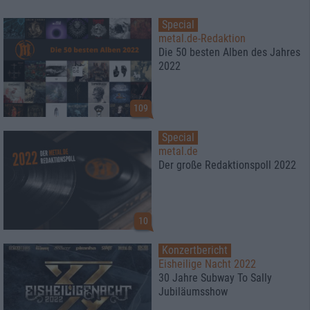
Special
metal.de-Redaktion
Die 50 besten Alben des Jahres
2022
109
Special
metal.de
Der große Redaktionspoll 2022
10
Konzertbericht
Eisheilige Nacht 2022
30 Jahre Subway To Sally
Jubiläumsshow