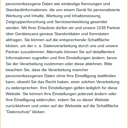
personenbezogene Daten wie eindeutige Kennungen und
Abzocke den Fans gegenüber! Wir haben uns also zur
Standardinformationen, die von einem Gerät für personalisierte
Aufgabe gemacht, die Texte aus heutiger Sicht
Werbung und Inhalte, Werbung und Inhaltsmessung,
musikalisch neu zu interpretieren. Das war eine sehr
Zielgruppenforschung und Serviceentwicklung gesendet
spannende Aufgabe – und das Ergebnis kann sich, so
werden.
Mit Ihrer Erlaubnis dürfen wir und unsere 1538 Partner
meine ich jedenfalls, durchaus hören und sehen lassen!
über Gerätescans genaue Standortdaten und Kenndaten
abfragen. Sie können auf die entsprechende Schaltfläche
Im Rahmen des exklusiven Tracks „Horizont“ wird auch
klicken, um der o. a. Datenverarbeitung durch uns und unsere
Partner zuzustimmen. Alternativ können Sie auf detailliertere
ein Saxophon zu hören sein. Was hat dich dazu bewogen,
Informationen zugreifen und Ihre Einstellungen ändern, bevor
dieses ja doch eher „szene-untypische“ Instrument
Sie der Verarbeitung zustimmen oder diese ablehnen.
Bitte
einzusetzen?
beachten Sie, dass die Verarbeitung mancher
personenbezogenen Daten ohne Ihre Einwilligung stattfinden
Das ist eine ganz unromantische Story: Ich wollte einfach
kann, obwohl Sie das Recht haben, einer solchen Verarbeitung
etwas ganz untypisches auf „10 x 10“ ausprobieren. Also
zu widersprechen. Ihre Einstellungen gelten lediglich für diese
keine altbekannten „Szene-Gäste“, die man auf jedem
Website. Sie können Ihre Einstellungen jederzeit ändern oder
zweiten Sampler auch hören kann (X mixt Y, dafür mixt Y
Ihre Einwilligung widerrufen, indem Sie zu dieser Website
zurückkehren und unten auf der Webseite auf die Schaltfläche
dann mal wieder X, und Z macht von beiden mal einen
"Datenschutz" klicken.
Remix…gähn!). Da das Saxophon m.E. nach ein echt
untypisches Instrument in der schwarzen Szene ist und
Laszlo Wolpert früher für Herbert Grönemeyer tätig war