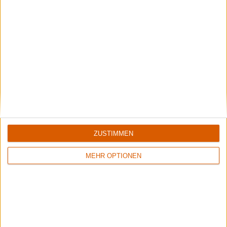
Special
Danish Dynamite
Ein Streifzug durch die hiesige Szene
ZUSTIMMEN
MEHR OPTIONEN
Interview
Panzerchrist
Interview mit Rasmus Henriksen zu "Regiment Ragnarok"