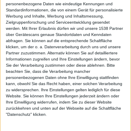
auf sich? Ihr scheint sie zu mögen, schließlich verwendet
personenbezogene Daten wie eindeutige Kennungen und
ihr sie sehr oft?
Standardinformationen, die von einem Gerät für personalisierte
Werbung und Inhalte, Werbung und Inhaltsmessung,
Deutsch ist eine coole Sprache, die sehr gut zu Death
Zielgruppenforschung und Serviceentwicklung gesendet
Metal passt.
werden.
Mit Ihrer Erlaubnis dürfen wir und unsere 1538 Partner
über Gerätescans genaue Standortdaten und Kenndaten
abfragen. Sie können auf die entsprechende Schaltfläche
Ich habe auf eurer Homepage gesehen, dass ihr keine
klicken, um der o. a. Datenverarbeitung durch uns und unsere
Gigs in Planung habt?!? Spielt ihr nicht gerne live oder
Partner zuzustimmen. Alternativ können Sie auf detailliertere
habt ihr einfach keine Zeit? Ist denn eine Tour zur
Informationen zugreifen und Ihre Einstellungen ändern, bevor
Promotion des neuen Albums geplant?
Sie der Verarbeitung zustimmen oder diese ablehnen.
Bitte
beachten Sie, dass die Verarbeitung mancher
Ein Gig ist immer sehr viel Arbeit und irgendwie geben uns
personenbezogenen Daten ohne Ihre Einwilligung stattfinden
Auftritte nicht so wirklich viel. Aber vielleicht werden wir
kann, obwohl Sie das Recht haben, einer solchen Verarbeitung
in Zukunft ein paar Shows spielen, haltet einfach auf
zu widersprechen. Ihre Einstellungen gelten lediglich für diese
unserer Homepage Ausschau danach, man weiß ja nie…
Website. Sie können Ihre Einstellungen jederzeit ändern oder
Ihre Einwilligung widerrufen, indem Sie zu dieser Website
zurückkehren und unten auf der Webseite auf die Schaltfläche
Was mögt und hasst ihr am meisten, wenn es um Gigs
"Datenschutz" klicken.
geht? Habt ihr Lieblingsbands, mit denen ihr gerne
spielen würdet?