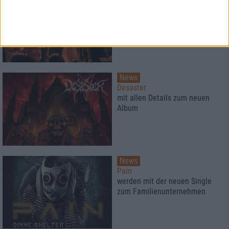
Die Apokalyptischen Reiter
wagen sich in den Black Metal
News
Desaster
mit allen Details zum neuen
Album
News
Pain
werden mit der neuen Single
zum Familienunternehmen