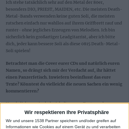
Ich stehe tatsächlich sehr auf den Metal der 80er,
besonders DIO, PRIEST, MAIDEN, etc. Die meisten Death-
Metal-Bands verwenden keine guten Soli, die meisten
rutschen einfach nur wahllos auf ihrem Griffbrett rauf und
runter- ohne jegliches Erzeugen von Melodien. Ich bin
sicherlich kein großartiger Leadgitarrist, aber ich bitte
dich, jeder kann bessere Soli als diese 0815 Death-Metal-
Soli spielen!
Betrachtet man die Cover eurer CDs und natürlich euren
Namen, so drängt sich mir der Verdacht auf, ihr hättet
einen Panzerfetisch. Inwiefern beeinflusst das eure
Texte? Könntest du vielleicht die neuen Sachen ein wenig
kommentieren?
Um ehrlich zu sein, habe ich die neuen Texte noch gar
nicht gesehen, da müsstest du Bo fragen.
Wir respektieren Ihre Privatsphäre
Wir und unsere 1538 Partner speichern und/oder greifen auf
Was hat es mit der Verwendung der deutschen Sprache
Informationen wie Cookies auf einem Gerät zu und verarbeiten