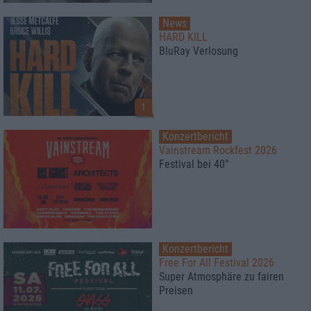
News
HARD KILL
BluRay Verlosung
1
Konzertbericht
Vainstream Rockfest 2026
Festival bei 40°
Konzertbericht
Free For All Festival 2026
Super Atmosphäre zu fairen
Preisen