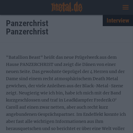
Interview
Panzerchrist
Panzerchrist
“Batallion Beast“ heißt das neue Prügelwerk aus dem
Hause PANZERCHRIST und zeigt die Dänen von einer
neuen Seite. Das gewohnte Geprügel der 4 Herren und der
Dame sind einem recht atmosphärischem Death Metal
gewichen, der viele Anleihen aus der Black-Metal-Szene
zeigt. Neugierig wie ich bin, habe ich mich mit der Band
kurzgeschlossen und traf in Leadklampfer Frederik O‘
Caroll auf einen zwar netten, aber auch recht kurz
angebundenen Gesprächspartner. Im Endeffekt konnte ich
aber fast alle wichtigen Informationen aus ihm
herausquetschen und so berichtet er über eine Welt voller