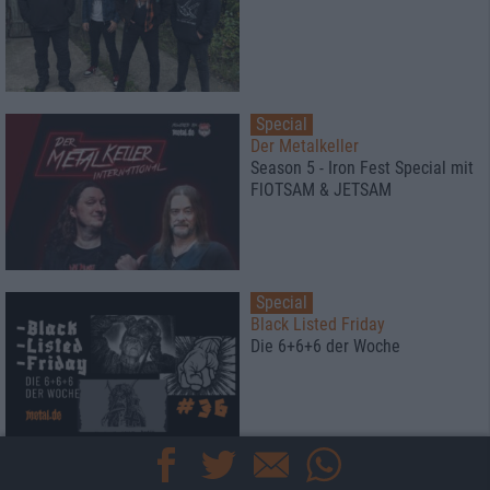
Special
Der Metalkeller
Season 5 - Iron Fest Special mit
FlOTSAM & JETSAM
Special
Black Listed Friday
Die 6+6+6 der Woche
Interview