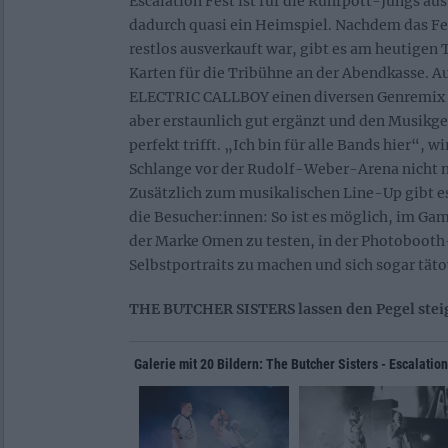
Escalation Fest ist für die Ruhrpott-Jungs au
dadurch quasi ein Heimspiel. Nachdem das Fes
restlos ausverkauft war, gibt es am heutigen 
Karten für die Tribühne an der Abendkasse. Au
ELECTRIC CALLBOY einen diversen Genremix al
aber erstaunlich gut ergänzt und den Musikg
perfekt trifft. „Ich bin für alle Bands hier“, w
Schlange vor der Rudolf-Weber-Arena nicht n
Zusätzlich zum musikalischen Line-Up gibt es 
die Besucher:innen: So ist es möglich, im G
der Marke Omen zu testen, in der Photobooth
Selbstportraits zu machen und sich sogar täto
THE BUTCHER SISTERS lassen den Pegel stei
Galerie mit 20 Bildern: The Butcher Sisters - Escalatio