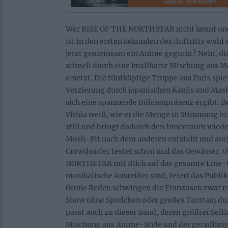
Wer RISE OF THE NORTHSTAR nicht kennt und 
ist in den ersten Sekunden des Auftritts wohl e
jetzt gemeinsam ein Anime geguckt? Nein, di
schnell durch eine knallharte Mischung aus M
ersetzt. Die fünfköpfige Truppe aus Paris spie
Verzierung durch japanischen Kanjis und Mas
sich eine spannende Bühnenpräsenz ergibt. 
Vithia weiß, wie er die Menge in Stimmung bri
still und bringt dadurch den Innenraum wied
Mosh-Pit nach dem anderen entsteht und auch
Crowdsurfer testet schon mal das Gewässer.
NORTHSTAR mit Blick auf das gesamte Line-
musikalische Ausreißer sind, feiert das Publi
Große Reden schwingen die Franzosen zwar ni
Show ohne Spielchen oder großes Tamtam dur
passt auch zu dieser Band, deren größter Sell
Mischung aus Anime-Style und der geradlini