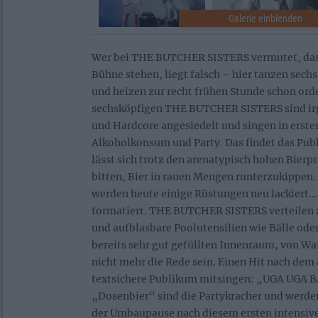
Wer bei THE BUTCHER SISTERS vermutet, das
Bühne stehen, liegt falsch – hier tanzen sec
und heizen zur recht frühen Stunde schon orde
sechsköpfigen THE BUTCHER SISTERS sind i
und Hardcore angesiedelt und singen in erster
Alkoholkonsum und Party. Das findet das Pub
lässt sich trotz den arenatypisch hohen Bierp
bitten, Bier in rauen Mengen runterzukippen. J
werden heute einige Rüstungen neu lackiert…
formatiert. THE BUTCHER SISTERS verteilen 
und aufblasbare Poolutensilien wie Bälle od
bereits sehr gut gefüllten Innenraum, von W
nicht mehr die Rede sein. Einen Hit nach dem
textsichere Publikum mitsingen: „UGA UGA
„Dosenbier“ sind die Partykracher und werden
der Umbaupause nach diesem ersten intensive