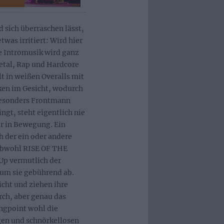
sich überraschen lässt,
twas irritiert: Wird hier
e Intromusik wird ganz
etal, Rap und Hardcore
lt in weißen Overalls mit
ken im Gesicht, wodurch
Besonders Frontmann
ngt, steht eigentlich nie
er in Bewegung. Ein
 der ein oder andere
 Obwohl RISE OF THE
Up vermutlich der
kum sie gebührend ab.
cht und ziehen ihre
ch, aber genau das
ingpoint wohl die
gen und schnörkellosen