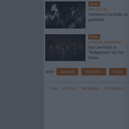
News
Sick Of It All
Frontmann Lou Koller ist
gestorben
News
metal.de präsentiert:
Das Live-Video zu
"Belligerence" von The
Ocean
Mehr
Specials
Interviews
News
TEAM
KONTAKT
IMPRESSUM
DATENSCHUTZ