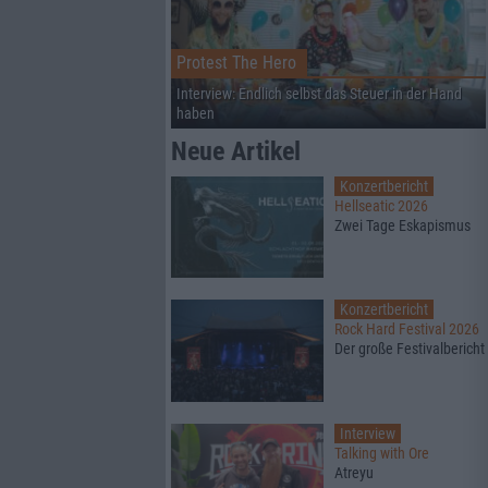
Protest The Hero
Interview: Endlich selbst das Steuer in der Hand
haben
Neue Artikel
Konzertbericht
Hellseatic 2026
Zwei Tage Eskapismus
Konzertbericht
Rock Hard Festival 2026
Der große Festivalbericht
Interview
Talking with Ore
Atreyu