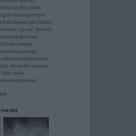
s Castrop-Rauxel
tival im Jahr zuvor
Tag noch einige letzte
ch in diesem Jahr fahren
s Line-Up auf, der sich
eschmack der Fans
ird in der langen
ur einmal gesagt.
allerlei Sidequests für
aming-Raum die Laptops
-Ecke coole
wieren zu lassen!
gen
n Fest 2023