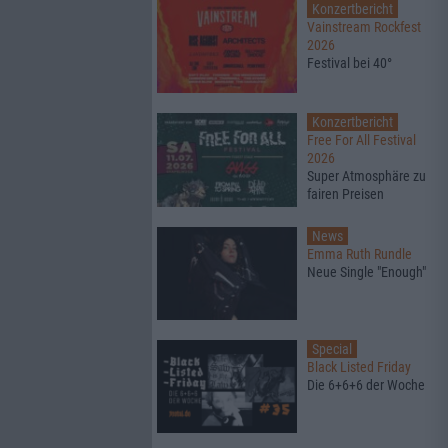
Konzertbericht
Vainstream Rockfest
2026
Festival bei 40°
Konzertbericht
Free For All Festival
2026
Super Atmosphäre zu
fairen Preisen
News
Emma Ruth Rundle
Neue Single "Enough"
Special
Black Listed Friday
Die 6+6+6 der Woche