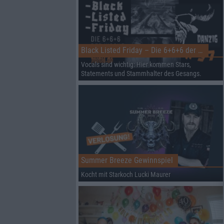
Black Listed Friday – Die 6+6+6 der Woche
Vocals sind wichtig: Hier kommen Stars,
Statements und Stammhalter des Gesangs.
Summer Breeze Gewinnspiel
Kocht mit Starkoch Lucki Maurer