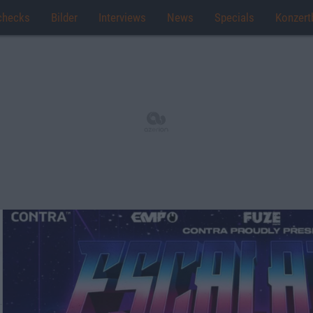
checks
Bilder
Interviews
News
Specials
Konzert