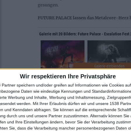
gesungen.
FUTURE PALACE lassen das Metalcore-Herz 
Galerie mit 20 Bildern: Future Palace - Escalation Fest
Wir respektieren Ihre Privatsphäre
Nachdem der Tagesauftakt mit THE BUTCHER 
 Partner speichern und/oder greifen auf Informationen wie Cookies au
Ballermann-Vibes hatte, fahren FUTURE PAL
nbezogene Daten wie eindeutige Kennungen und Standardinformatione
Metalcore auf, können die Partystimmung abe
sierte Werbung und Inhalte, Werbung und Inhaltsmessung, Zielgruppen
gleichen Level halten. Frontfrau Maria Lessin
gesendet werden.
Mit Ihrer Erlaubnis dürfen wir und unsere 1538 Part
n und Kenndaten abfragen. Sie können auf die entsprechende Schaltfl
Kohlert und der Schlagzeuger Johannes Frenze
ung durch uns und unsere Partner zuzustimmen. Alternativ können Sie au
Bühne aber trotzdem mit einer atmosphärisc
fen und Ihre Einstellungen ändern, bevor Sie der Verarbeitung zustim
energiegeladenen Präsenz und holen in erster
chten Sie, dass die Verarbeitung mancher personenbezogenen Daten oh