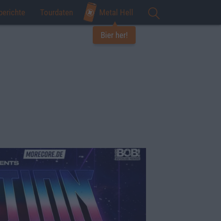
berichte
Tourdaten
Metal Hell
Bier her!