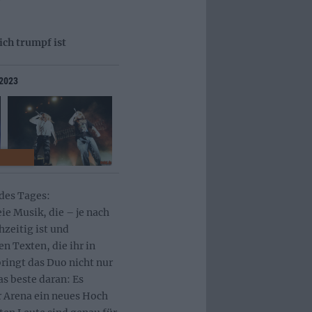
ch trumpf ist
 2023
 des Tages:
 Musik, die – je nach
zeitig ist und
n Texten, die ihr in
ringt das Duo nicht nur
s beste daran: Es
r Arena ein neues Hoch