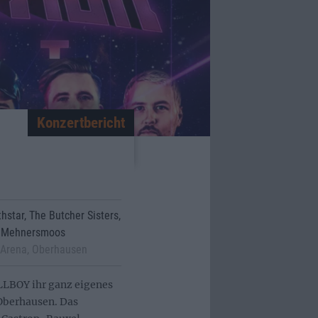
Konzertbericht
thstar, The Butcher Sisters,
nd Mehnersmoos
-Arena, Oberhausen
LLBOY ihr ganz eigenes
Oberhausen. Das