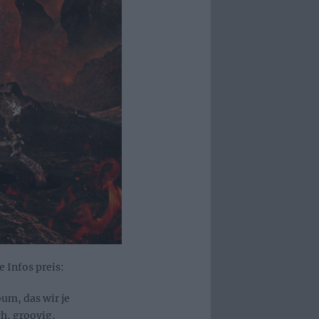
 Infos preis:
bum, das wir je
h, groovig,