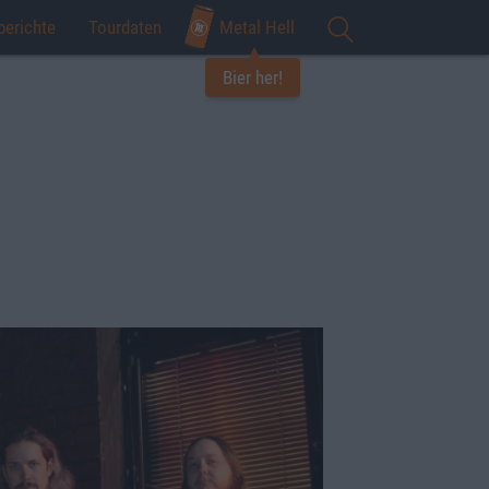
berichte
Tourdaten
Metal Hell
Bier her!