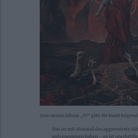
Zum neuen Album „IV“ gibt die Band folgende
Das ist mit Abstand das aggressivste Al
aufgenommen haben – es ist unerbittlic