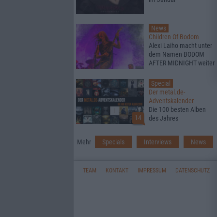
News
Children Of Bodom
Alexi Laiho macht unter
dem Namen BODOM
AFTER MIDNIGHT weiter
Special
Der metal.de-
Adventskalender
Die 100 besten Alben
14
des Jahres
Mehr
Specials
Interviews
News
TEAM
KONTAKT
IMPRESSUM
DATENSCHUTZ