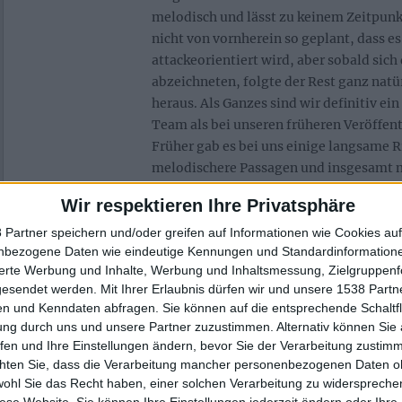
melodisch und lässt zu keinem Zeitpunk
nicht von vornherein so geplant, dass es
attackeorientiert wird, aber sobald sich 
abzeichneten, folgte der Rest ganz nat
heraus. Als Ganzes sind wir definitiv ei
Team als bei unseren früheren Veröffen
Früher gab es bei uns einige langsame R
melodischere Passagen und insgesamt 
Experimentierfreudigkeit. Diesmal gibt 
Wir respektieren Ihre Privatsphäre
(abgesehen von den langsamen Songs), 
viel besser umgesetzt und insgesamt fok
 Partner speichern und/oder greifen auf Informationen wie Cookies au
nbezogene Daten wie eindeutige Kennungen und Standardinformatione
ganz klar unser bestes Album insgesamt
sierte Werbung und Inhalte, Werbung und Inhaltsmessung, Zielgruppen
gesendet werden.
Mit Ihrer Erlaubnis dürfen wir und unsere 1538 Part
Nachdem bereits frühere Singles wie „
I Am Th
n und Kenndaten abfragen. Sie können auf die entsprechende Schaltfl
Your Son Is Bleeding
“ die Richtung des Album
ung durch uns und unsere Partner zuzustimmen. Alternativ können Sie au
„The Four“, dass „IV“ das bisher aggressivst
fen und Ihre Einstellungen ändern, bevor Sie der Verarbeitung zustim
zerstörerischste Material von BLOODY FALLS i
chten Sie, dass die Verarbeitung mancher personenbezogenen Daten oh
wohl Sie das Recht haben, einer solchen Verarbeitung zu widersprechen
Das Album kann
hier
vorbestellt werden.
diese Website. Sie können Ihre Einstellungen jederzeit ändern oder Ihre 