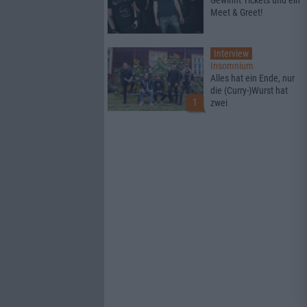
Gewinnt Tickets und ein
Meet & Greet!
Interview
Insomnium
Alles hat ein Ende, nur
die (Curry-)Wurst hat
1
zwei