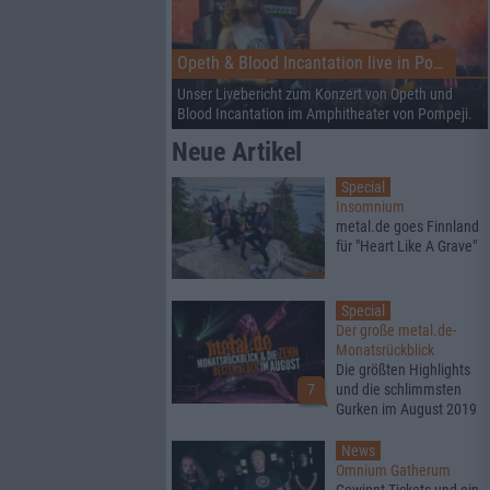
Opeth & Blood Incantation live in Pompeji
Unser Livebericht zum Konzert von Opeth und
Blood Incantation im Amphitheater von Pompeji.
Neue Artikel
Special
Insomnium
metal.de goes Finnland
für "Heart Like A Grave"
Special
Der große metal.de-
Monatsrückblick
Die größten Highlights
7
und die schlimmsten
Gurken im August 2019
News
Omnium Gatherum