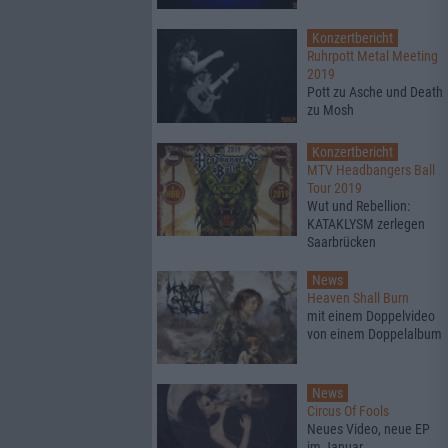
Konzertbericht
Ruhrpott Metal Meeting
2019
Pott zu Asche und Death
zu Mosh
Konzertbericht
MTV Headbangers Ball
Tour 2019
Wut und Rebellion:
KATAKLYSM zerlegen
Saarbrücken
News
Heaven Shall Burn
mit einem Doppelvideo
von einem Doppelalbum
News
Circus Of Fools
Neues Video, neue EP
im Januar