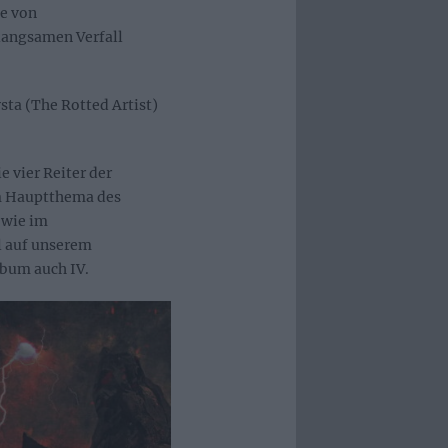
ie von
angsamen Verfall
ta (The Rotted Artist)
e vier Reiter der
om Hauptthema des
 wie im
l auf unserem
lbum auch IV.