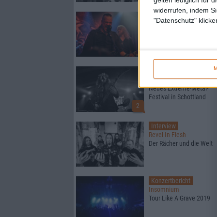
widerrufen, indem Si
Konzertbericht
"Datenschutz" klicke
Månegarm & Einherjer
Eight Dates Of Hel Tour
2019
M
Konzertbericht
Darkness Guides Us
Neues Extreme-Metal-
Festival in Schottland
2
Interview
Revel In Flesh
Der Rächer und die Welt
Konzertbericht
Insomnium
Tour Like A Grave 2019