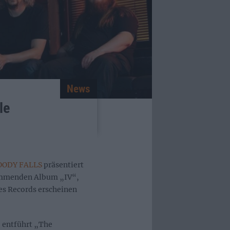
News
le
OODY FALLS
präsentiert
kommenden Album „IV“,
tes Records erscheinen
e entführt „The