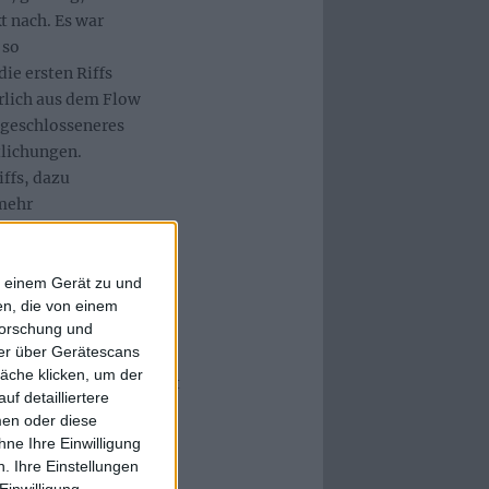
t nach. Es war
 so
die ersten Riffs
ürlich aus dem Flow
n geschlosseneres
tlichungen.
iffs, dazu
mehr
es das alles wieder
aber musikalisch
ussierter. „IV“ ist
f einem Gerät zu und
n, die von einem
.
forschung und
ner über Gerätescans
e Devil
“ und „
Mother,
äche klicken, um der
s andeuteten, bestätigt
f detailliertere
e und emotional
men oder diese
st.
ne Ihre Einwilligung
. Ihre Einstellungen
Einwilligung