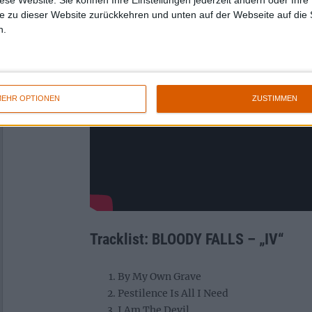
e zu dieser Website zurückkehren und unten auf der Webseite auf die 
n.
EHR OPTIONEN
ZUSTIMMEN
Tracklist: BLOODY FALLS – „IV“
By My Own Grave
Pestilence Is All I Need
I Am The Devil