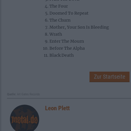
The Four
Doomed To Repeat
The Churn
Mother, Your Son Is Bleeding
Wrath
Enter The Mourn
Before The Alpha
Black Death
Zur Startseite
Quelle:
Art Gates Records
Leon Plett