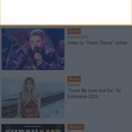
News
Amaranthe
Video zu "Chaos Theory" online
News
Myrkur
"Touch My Love And Die" für
Eurovision 2026
Special