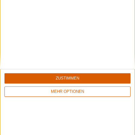
Black Listed Friday – Die 6+6+6 der Woche
Vocals sind wichtig: Hier kommen Stars, Statements und Stammhalter des
Gesangs.
ZUSTIMMEN
MEHR OPTIONEN
Summer Breeze Gewinnspiel
Kocht mit Starkoch Lucki Maurer