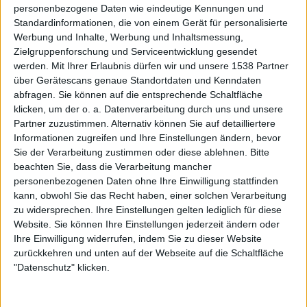
personenbezogene Daten wie eindeutige Kennungen und
Standardinformationen, die von einem Gerät für personalisierte
Werbung und Inhalte, Werbung und Inhaltsmessung,
Zielgruppenforschung und Serviceentwicklung gesendet
werden.
Mit Ihrer Erlaubnis dürfen wir und unsere 1538 Partner
Newsletter abonnieren
über Gerätescans genaue Standortdaten und Kenndaten
abfragen. Sie können auf die entsprechende Schaltfläche
klicken, um der o. a. Datenverarbeitung durch uns und unsere
Partner zuzustimmen. Alternativ können Sie auf detailliertere
Informationen zugreifen und Ihre Einstellungen ändern, bevor
Sie der Verarbeitung zustimmen oder diese ablehnen.
Bitte
beachten Sie, dass die Verarbeitung mancher
personenbezogenen Daten ohne Ihre Einwilligung stattfinden
kann, obwohl Sie das Recht haben, einer solchen Verarbeitung
zu widersprechen. Ihre Einstellungen gelten lediglich für diese
Mehr zu Body Count
Website. Sie können Ihre Einstellungen jederzeit ändern oder
Ihre Einwilligung widerrufen, indem Sie zu dieser Website
zurückkehren und unten auf der Webseite auf die Schaltfläche
BAND
BODY COUNT
"Datenschutz" klicken.
STILE
CROSSOVER
,
HIP HOP