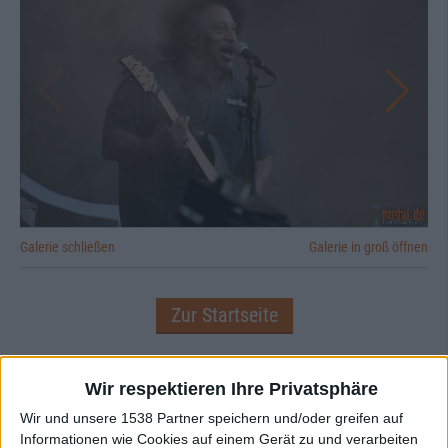
Galerie schließen
Galerie in groß öffnen
Zur Startseite
Quelle:
Oktober Promotion
18.05.2024
Wir respektieren Ihre Privatsphäre
Wir und unsere 1538 Partner speichern und/oder greifen auf
Sabine Langner
Informationen wie Cookies auf einem Gerät zu und verarbeiten