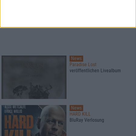
News
Paradise Lost
veröffentlichen Livealbum
News
HARD KILL
BluRay Verlosung