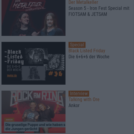
Der Metalkeller
Season 5 - Iron Fest Special mit
FlOTSAM & JETSAM
Special
Black Listed Friday
Die 6+6+6 der Woche
Interview
Talking with Ore
Ankor