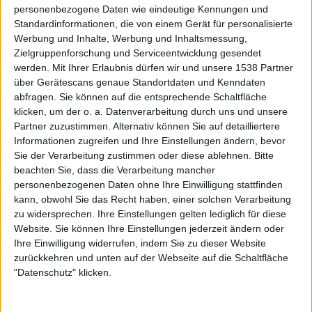
personenbezogene Daten wie eindeutige Kennungen und
Standardinformationen, die von einem Gerät für personalisierte
Werbung und Inhalte, Werbung und Inhaltsmessung,
Zielgruppenforschung und Serviceentwicklung gesendet
werden.
Mit Ihrer Erlaubnis dürfen wir und unsere 1538 Partner
Galerie mit 17 Bildern: Fit For An Autopsy auf dem Summer Breeze
über Gerätescans genaue Standortdaten und Kenndaten
Open Air 2017
abfragen. Sie können auf die entsprechende Schaltfläche
klicken, um der o. a. Datenverarbeitung durch uns und unsere
Partner zuzustimmen. Alternativ können Sie auf detailliertere
Informationen zugreifen und Ihre Einstellungen ändern, bevor
Sie der Verarbeitung zustimmen oder diese ablehnen.
Bitte
beachten Sie, dass die Verarbeitung mancher
personenbezogenen Daten ohne Ihre Einwilligung stattfinden
Galerie mit 7 Bildern: Fit For An Autopsy - Schlachthof Wiesbaden
kann, obwohl Sie das Recht haben, einer solchen Verarbeitung
2017
zu widersprechen. Ihre Einstellungen gelten lediglich für diese
Website. Sie können Ihre Einstellungen jederzeit ändern oder
Ihre Einwilligung widerrufen, indem Sie zu dieser Website
zurückkehren und unten auf der Webseite auf die Schaltfläche
"Datenschutz" klicken.