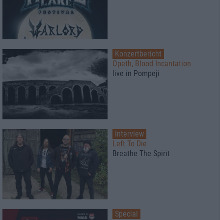
Konzertbericht
Opeth, Blood Incantation
live in Pompeji
Interview
Left To Die
Breathe The Spirit
Special