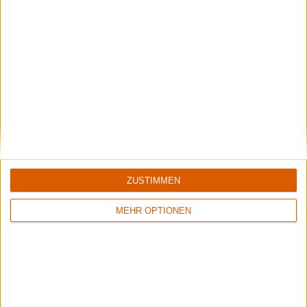
Aktuell
ZUSTIMMEN
MEHR OPTIONEN
Black Listed Friday – Die 6+6+6 der Woche
Vocals sind wichtig: Hier kommen Stars, Statements und Stammhalter des