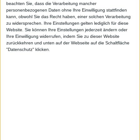
Interpretation.“
beachten Sie, dass die Verarbeitung mancher
personenbezogenen Daten ohne Ihre Einwilligung stattfinden
Der Clip zum Song ist ein knapp achtminütiger Kurzfilm,
kann, obwohl Sie das Recht haben, einer solchen Verarbeitung
zu widersprechen. Ihre Einstellungen gelten lediglich für diese
der die zunehmende Bedrohung durch verheerende
Website. Sie können Ihre Einstellungen jederzeit ändern oder
Großbrände thematisiert. Er beleuchtet den inneren
Ihre Einwilligung widerrufen, indem Sie zu dieser Website
Konflikt zwischen Schuld, Reue und der Last unserer
zurückkehren und unten auf der Webseite auf die Schaltfläche
eigenen Verantwortung für derartige Naturkatastrophen.
"Datenschutz" klicken.
Für die Regie zeichnet
Sébastien Duattis
verantwortlich.
Die achte GOROD-Studioscheibe erscheint am 28.08.2026
via Base Productions und Season Of Mist.