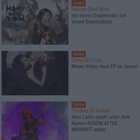
News
Heaven Shall Burn
mit einem Doppelvideo von
einem Doppelalbum
News
Circus Of Fools
Neues Video, neue EP im Januar
News
Children Of Bodom
Alexi Laiho macht unter dem
Namen BODOM AFTER
MIDNIGHT weiter