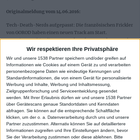
Originalmeldung vom 14.06.2016:
Tech-Death-Nerds aufgepasst: Die französischen Frickler
von GOROD haben einen neuen Track am Start.
„Forgiveness“ ist die erste Auskopplung vom kommenden
Album „The Ember Gone“.
Wir respektieren Ihre Privatsphäre
Wir und unsere 1538 Partner speichern und/oder greifen auf
Die Band beschreibt den Song wie folgt:
Informationen wie Cookies auf einem Gerät zu und verarbeiten
personenbezogene Daten wie eindeutige Kennungen und
„Musikalisch ist „Forgiveness“ zweifellos
Standardinformationen, die von einem Gerät für personalisierte
unsere bisher progressivste Komposition –
Werbung und Inhalte, Werbung und Inhaltsmessung,
eine Synthese, in der GORODs technisches
Zielgruppenforschung und Serviceentwicklung gesendet
Können auf ausgereiftes Songwriting trifft und
werden.
Mit Ihrer Erlaubnis dürfen wir und unsere 1538 Partner
über Gerätescans genaue Standortdaten und Kenndaten
die Band damit Neuland betritt. Der Song gibt
abfragen. Sie können auf die entsprechende Schaltfläche
uns die Möglichkeit, eine Geschichte zu
klicken, um der o. a. Datenverarbeitung durch uns und unsere
erzählen, die für uns von tiefer Bedeutung ist –
Partner zuzustimmen. Alternativ können Sie auf detailliertere
diesmal nicht nur durch die Musik selbst,
Informationen zugreifen und Ihre Einstellungen ändern, bevor
sondern auch durch ihre visuelle
Sie der Verarbeitung zustimmen oder diese ablehnen.
Bitte