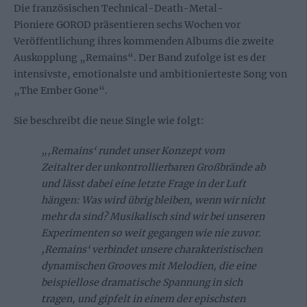
Die französischen
Technical-Death-Metal-
Pioniere
GOROD
präsentieren sechs Wochen vor
Veröffentlichung
ihres kommenden Albums
die zweite
Auskopplung
„Remains“. Der Band zufolge ist es der
intensivste, emotionalste und ambitionierteste Song von
„The Ember Gone“.
Sie beschreibt die neue Single wie folgt:
„‚Remains‘ rundet unser Konzept vom
Zeitalter der unkontrollierbaren Großbrände ab
und lässt dabei eine letzte Frage in der Luft
hängen: Was wird übrig bleiben, wenn wir nicht
mehr da sind? Musikalisch sind wir bei unseren
Experimenten so weit gegangen wie nie zuvor.
‚Remains‘ verbindet unsere charakteristischen
dynamischen Grooves mit Melodien, die eine
beispiellose dramatische Spannung in sich
tragen, und gipfelt in einem der epischsten