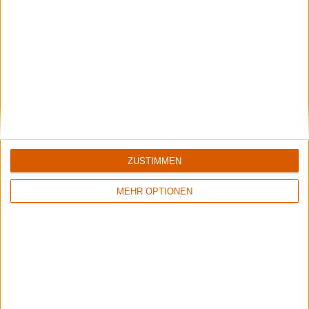
Allegaeon - Tech It Easy Tour! 2026
17.09.26
Gorod, Allegaeon und Abysmal Dawn
Doornroosje, Nijmegen
Allegaeon - Tech It Easy Tour! 2026
18.09.26
Gorod, Allegaeon und Abysmal Dawn
Patronaat, Haarlem
Alle Konzerte von
Gorod
anzeigen »
ZUSTIMMEN
MEHR OPTIONEN
Kommentare
Sag Deine Meinung!