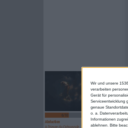
Wir und unsere 1538
verarbeiten persone
Gerät für personali
Serviceentwicklung 
genaue Standortdate
o. a. Datenverarbeit
6/10
6/10
Informationen zugrei
Abduction
Above Aurora
ablehnen.
Bitte bea
A l'Heure du Crépuscule
Path To Ruin