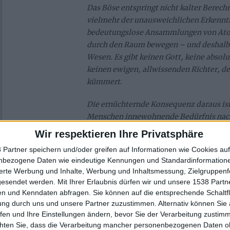
Das Böse entspringt nicht kalter Berec
vielmehr der unausweichlichen Erkennt
bedeutungslose Ansammlungen von Atom
durch den Raum bewegen – und deshalb 
Wesen.
Es gibt keinen Gott, keine absol
keinen ewigen, allwissenden Richter, de
kümmert.
Die ernüchternde Konsequenz daraus is
Menschen innewohnende Bedürfnis nac
Kontrolle und absoluter Macht über se
Wir respektieren Ihre Privatsphäre
 Partner speichern und/oder greifen auf Informationen wie Cookies au
Wir wünschen euch viel Spaß beim Hören.
nbezogene Daten wie eindeutige Kennungen und Standardinformatione
sierte Werbung und Inhalte, Werbung und Inhaltsmessung, Zielgruppen
gesendet werden.
Mit Ihrer Erlaubnis dürfen wir und unsere 1538 Part
n und Kenndaten abfragen. Sie können auf die entsprechende Schaltfl
ung durch uns und unsere Partner zuzustimmen. Alternativ können Sie au
fen und Ihre Einstellungen ändern, bevor Sie der Verarbeitung zustim
chten Sie, dass die Verarbeitung mancher personenbezogenen Daten oh