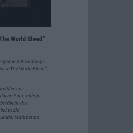
 The World Bleed“
nagement & Bookings
Make The World Bleed“
undidee aus
dacht’* auf, indem
berfläche des
ei in die
örender Wahrheiten