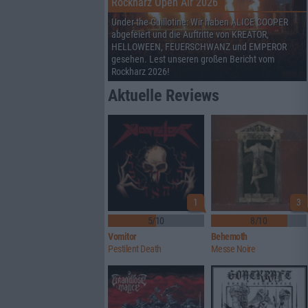
Rockharz Open Air 2026
Under the Guillotine: Wir haben ALICE COOPER
abgefeiert und die Auftritte von KREATOR,
HELLOWEEN, FEUERSCHWANZ und EMPEROR
gesehen. Lest unseren großen Bericht vom
Rockharz 2026!
Aktuelle Reviews
1
3
5/10
8/10
Vomitor
Behemoth
Pestilent Death
Messe Noire