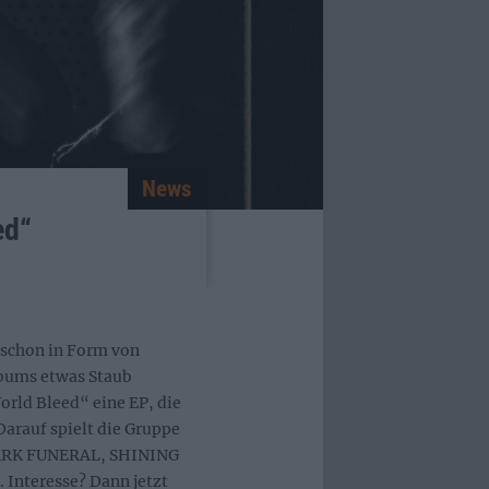
News
ed“
schon in Form von
lbums etwas Staub
rld Bleed“ eine EP, die
Darauf spielt die Gruppe
 DARK FUNERAL, SHINING
teresse? Dann jetzt