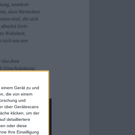
hnung, sondern
nis, dass Menschen
en sind, die sich
absolut freie
ute Wahrheit,
r sich um uns
t das dem
h Einschränkung,
ine Mitmenschen.“
f einem Gerät zu und
n, die von einem
forschung und
ner über Gerätescans
äche klicken, um der
f detailliertere
men oder diese
ne Ihre Einwilligung