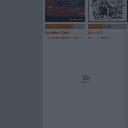
7/10
4/10
Grandiose Malice
Goatkraft
The Eternal Infernal (Re-Issue)
Angel Slaughter