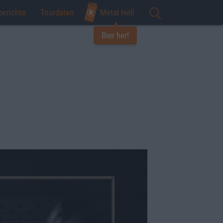
berichte
Tourdaten
Metal Hell
Bier her!