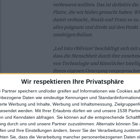
verbessern wollten. Das ist definitiv die
Platte, die wir bisher gemacht haben. Wi
damit verbracht, Musik und Texte so zu 
alles prägnant und direkt auf den Punkt 
unnötigen Ballast.
‚Led Into Oblivion‘ beschäftigt sich mit 
dass die Menschheit durch ihre zunehm
von Technologie und künstlicher Intell
ihrem eigenen Untergang entgegenschrei
Freund Malcolm Abbou (HEADS ON PIKE
Wir respektieren Ihre Privatsphäre
Aufnahmen und den Mix, das Mastering
 Partner speichern und/oder greifen auf Informationen wie Cookies au
Korentin Mens gemacht, und wir konnt
nbezogene Daten wie eindeutige Kennungen und Standardinformatione
unglaublichen Paolo Girardi dafür gewi
sierte Werbung und Inhalte, Werbung und Inhaltsmessung, Zielgruppen
Interpretation unserer Texte zu malen. 
gesendet werden.
Mit Ihrer Erlaubnis dürfen wir und unsere 1538 Part
für mich das beste Artwork, das wir je h
n und Kenndaten abfragen. Sie können auf die entsprechende Schaltfl
enormen Tiefe und Detailfülle, die er d
ung durch uns und unsere Partner zuzustimmen. Alternativ können Sie au
fen und Ihre Einstellungen ändern, bevor Sie der Verarbeitung zustim
hat.“
chten Sie, dass die Verarbeitung mancher personenbezogenen Daten oh