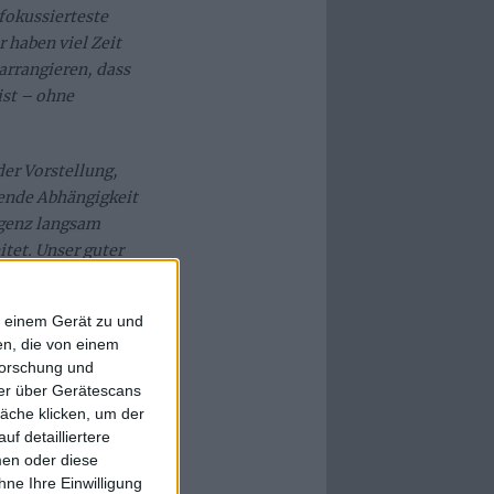
 fokussierteste
r haben viel Zeit
arrangieren, dass
ist – ohne
der Vorstellung,
ende Abhängigkeit
igenz langsam
tet. Unser guter
S) übernahm die
 wurde von
f einem Gerät zu und
en den
n, die von einem
nnen, seine
forschung und
Das Endergebnis ist
ner über Gerätescans
atten – wegen der
äche klicken, um der
arin umgesetzt
f detailliertere
men oder diese
ne Ihre Einwilligung