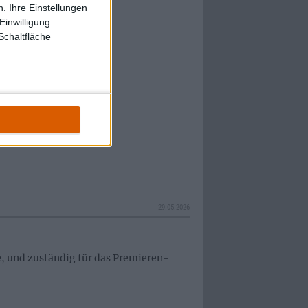
. Ihre Einstellungen
it „Begging To Die“!
Einwilligung
Schaltfläche
29.05.2026
e, und zuständig für das Premieren-