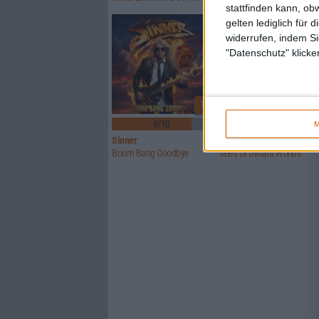
stattfinden kann, ob
gelten lediglich für 
widerrufen, indem Si
"Datenschutz" klicke
1
8/10
6/10
M
Sinner
Crusade Of Bards
Boom Bang Goodbye
Tales Of Distant Worlds