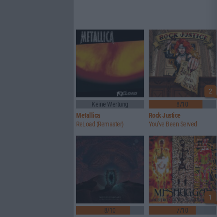
2
Keine Wertung
8/10
Metallica
Rock Justice
ReLoad (Remaster)
You've Been Served
1
8/10
7/10