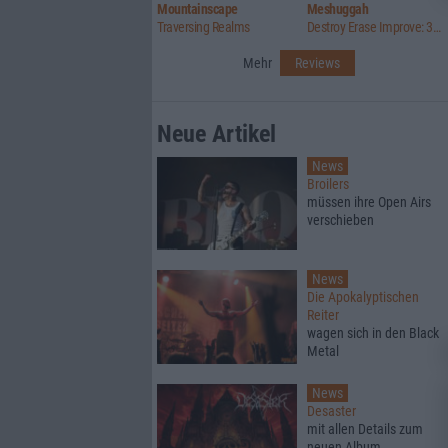
Mountainscape
Meshuggah
Traversing Realms
Destroy Erase Improve: 30th Anniversary Edition
Mehr
Reviews
Neue Artikel
News
Broilers
müssen ihre Open Airs
verschieben
News
Die Apokalyptischen
Reiter
wagen sich in den Black
Metal
News
Desaster
mit allen Details zum
neuen Album