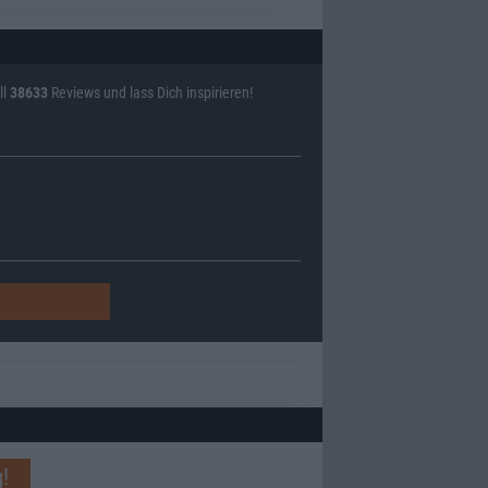
ll
38633
Reviews und lass Dich inspirieren!
!