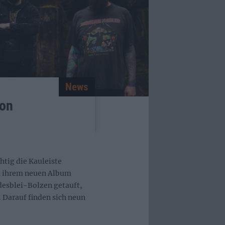
News
von
htig die Kauleiste
t ihrem neuen Album
desblei-Bolzen getauft,
. Darauf finden sich neun