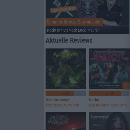
Summer Breeze Gewinnspiel
Kocht mit Starkoch Lucki Maurer
Aktuelle Reviews
1
7/10
8/10
Megascavenger
Nestor
Toxic Noxious Undeath
Live At Gothenburg Film Studios