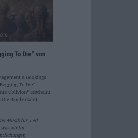
gging To Die“ von
nagement & Bookings
Begging To Die“
nto Oblivion“ erscheint
. Die Band erzählt
er Musik für ‚Led
 was wir im
entlichungen