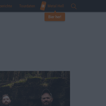
berichte
Tourdaten
Metal Hell
Bier her!