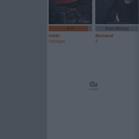
9/10
Keine Wertung
Hulder
Wormwood
Verbolgen
Å