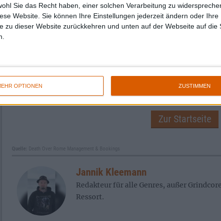
wohl Sie das Recht haben, einer solchen Verarbeitung zu widersprechen
Bier (oder Cider) auf, Musik laut, viel Spaß m
diese Website. Sie können Ihre Einstellungen jederzeit ändern oder Ihre 
e zu dieser Website zurückkehren und unten auf der Webseite auf die 
n.
EHR OPTIONEN
ZUSTIMMEN
Zur Startseite
Quelle:
Death Over Rome Management & Bookings
Jannik Kleemann
Redakteur für alle Genres, außer Grindcor
Ressort.