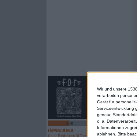
Wir und unsere 1538
verarbeiten persone
Gerät für personali
Serviceentwicklung 
genaue Standortdate
o. a. Datenverarbeit
5/10
8/10
Informationen zugrei
Flowers Of Rust
Xandria
ablehnen.
Bitte bea
Crude Exhibitions Of The Soul
Eclipse