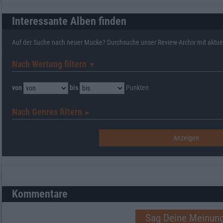
Interessante Alben finden
Auf der Suche nach neuer Mucke? Durchsuche unser Review-Archiv mit aktue
Nach Wertung filtern
▼︎
von
bis
Punkten
Nach Genres filtern
►︎
Kommentare
Sag Deine Meinung