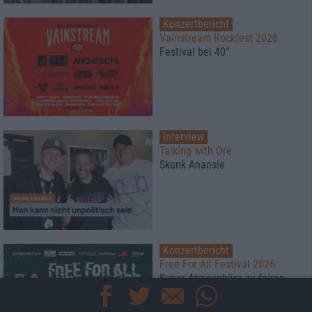
Konzertbericht
Vainstream Rockfest 2026
Festival bei 40°
Interview
Talking with Ore
Skunk Anansie
Konzertbericht
Free For All Festival 2026
Super Atmosphäre zu fairen
Preisen