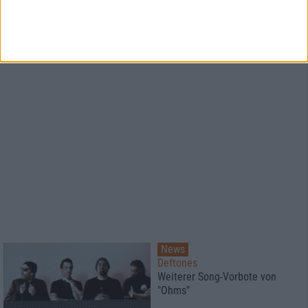
News
Deftones
Weiterer Song-Vorbote von
"Ohms"