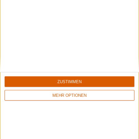
EvilKnevil667
sagt:
27. März 2024 um 10:12 Uhr
Was für ein Ranz. Konnte es mir nichtmal ganz anhören.
3
/
10
Zum Antworten anmelden
ZUSTIMMEN
MEHR OPTIONEN
Aktuell