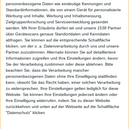
bitterem Sarkasmus und cleveren Texten nur so strotzt.
personenbezogene Daten wie eindeutige Kennungen und
“WER LACHT JETZT“ dürfte das Herz eines jeden
Standardinformationen, die von einem Gerät für personalisierte
Werbung und Inhalte, Werbung und Inhaltsmessung,
selbstverachtenden Metal-Fans mit den Worten „Du
Zielgruppenforschung und Serviceentwicklung gesendet
warst noch nicht mal acht, da hab ich mich schon
werden.
Mit Ihrer Erlaubnis dürfen wir und unsere 1538 Partner
verachtet“ in Kombination mit einem waschechten Black-
über Gerätescans genaue Standortdaten und Kenndaten
Metal-Instrumental erwärmen. Auch “WEISSE ZÄHNE“
abfragen. Sie können auf die entsprechende Schaltfläche
überzeugt lyrisch und bringt die Metal-Seite des
klicken, um der o. a. Datenverarbeitung durch uns und unsere
Krodilsfanclubs sicher zum Schmunzeln. “Deine Frisur
Partner zuzustimmen. Alternativ können Sie auf detailliertere
sagt, du hast noch niemand headgebangt“, pöbelt der
Informationen zugreifen und Ihre Einstellungen ändern, bevor
Sie der Verarbeitung zustimmen oder diese ablehnen.
Bitte
deutsche Rapper. Das sagt der Richtige…
beachten Sie, dass die Verarbeitung mancher
personenbezogenen Daten ohne Ihre Einwilligung stattfinden
Aber genau diese Attitüde der Selbstironie ist es, durch die
kann, obwohl Sie das Recht haben, einer solchen Verarbeitung
ALLIGATOAH den Spagat zwischen den beiden Szenen
zu widersprechen. Ihre Einstellungen gelten lediglich für diese
schafft. Für die Rap-Fans mag “OFF“ tatsächlich ziemlich
Website. Sie können Ihre Einstellungen jederzeit ändern oder
metallisch klingen, während die Metal-Fans in der
Ihre Einwilligung widerrufen, indem Sie zu dieser Website
Hörerschaft ALLIGATOAHs erste echte Gehversuche im
zurückkehren und unten auf der Webseite auf die Schaltfläche
Metal wohlwollend zur Kenntnis nehmen und sich bei
"Datenschutz" klicken.
seinen Growls vielleicht eher wie stolze Eltern fühlen, die
nach dem ersten Bild ihres 5-jährigen bereits einen