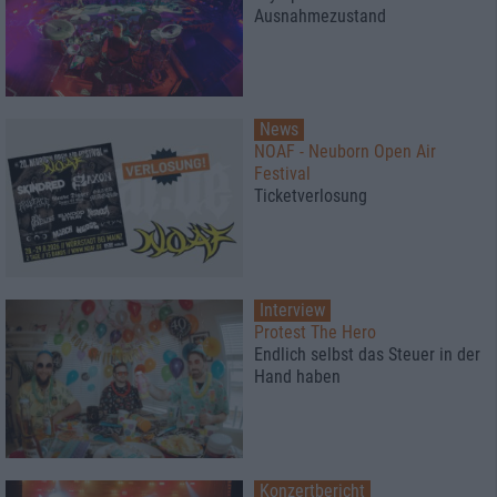
Ausnahmezustand
News
NOAF - Neuborn Open Air
Festival
Ticketverlosung
Interview
Protest The Hero
Endlich selbst das Steuer in der
Hand haben
Konzertbericht