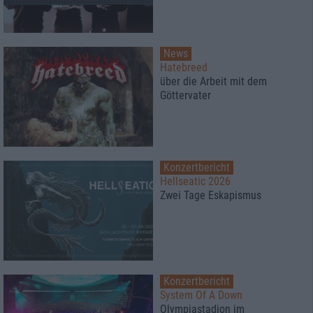
News
Hatebreed
über die Arbeit mit dem
Göttervater
Konzertbericht
Hellseatic 2026
Zwei Tage Eskapismus
Konzertbericht
System Of A Down
Olympiastadion im