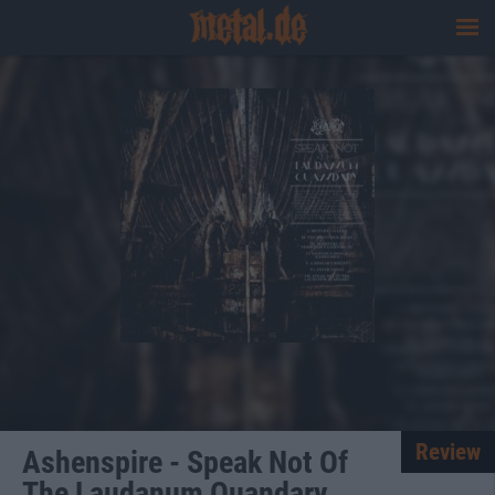
Review
Ashenspire - Speak Not Of
The Laudanum Quandary