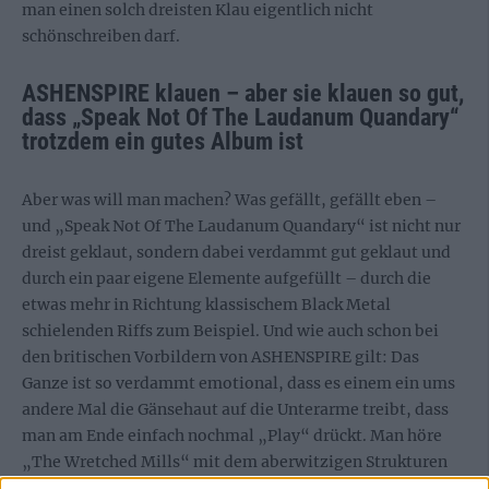
man einen solch dreisten Klau eigentlich nicht
schönschreiben darf.
ASHENSPIRE klauen – aber sie klauen so gut,
dass „Speak Not Of The Laudanum Quandary“
trotzdem ein gutes Album ist
Aber was will man machen? Was gefällt, gefällt eben –
und „Speak Not Of The Laudanum Quandary“ ist nicht nur
dreist geklaut, sondern dabei verdammt gut geklaut und
durch ein paar eigene Elemente aufgefüllt – durch die
etwas mehr in Richtung klassischem Black Metal
schielenden Riffs zum Beispiel. Und wie auch schon bei
den britischen Vorbildern von ASHENSPIRE gilt: Das
Ganze ist so verdammt emotional, dass es einem ein ums
andere Mal die Gänsehaut auf die Unterarme treibt, dass
man am Ende einfach nochmal „Play“ drückt. Man höre
„The Wretched Mills“ mit dem aberwitzigen Strukturen
und Gesängen. Man höre „Mariners At Perdition’s