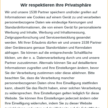
Wir respektieren Ihre Privatsphäre
Lighthouse“. Man höre „Fever Sheds“. Ach Quatsch: Man
höre einfach das ganze Album. Und beachte, dass die
Wir und unsere 1538 Partner speichern und/oder greifen auf
7/10er-Wertung unter dem Artikel ein Kompromiss aus
Informationen wie Cookies auf einem Gerät zu und verarbeiten
personenbezogene Daten wie eindeutige Kennungen und
musikalischer Qualität (8/10) und eingerechneter
Standardinformationen, die von einem Gerät für personalisierte
Dreistigkeit (6/10) ist.
Werbung und Inhalte, Werbung und Inhaltsmessung,
Zielgruppenforschung und Serviceentwicklung gesendet
werden.
Mit Ihrer Erlaubnis dürfen wir und unsere 1538 Partner
über Gerätescans genaue Standortdaten und Kenndaten
abfragen. Sie können auf die entsprechende Schaltfläche
klicken, um der o. a. Datenverarbeitung durch uns und unsere
Partner zuzustimmen. Alternativ können Sie auf detailliertere
Informationen zugreifen und Ihre Einstellungen ändern, bevor
Sie der Verarbeitung zustimmen oder diese ablehnen.
Bitte
beachten Sie, dass die Verarbeitung mancher
personenbezogenen Daten ohne Ihre Einwilligung stattfinden
kann, obwohl Sie das Recht haben, einer solchen Verarbeitung
zu widersprechen. Ihre Einstellungen gelten lediglich für diese
Website. Sie können Ihre Einstellungen jederzeit ändern oder
Ihre Einwilligung widerrufen, indem Sie zu dieser Website
Zur Startseite