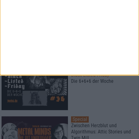
Special
Der Metalkeller
Season 5 - Iron Fest Special mit
FlOTSAM & JETSAM
Special
Black Listed Friday
Die 6+6+6 der Woche
Special
Zwischen Herzblut und
Algorithmus: Attic Stories und
Twin Mill