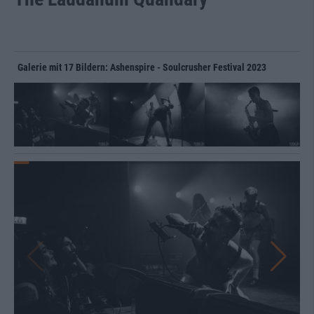
Galerie mit 17 Bildern: Ashenspire - Soulcrusher Festival 2023