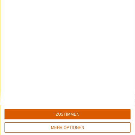
7/10
4/10
Grandiose Malice
Goatkraft
The Eternal Infernal (Re-Issue)
Angel Slaughter
ZUSTIMMEN
MEHR OPTIONEN