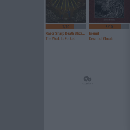
7/10
8/10
Razor Sharp Death Blizzard
Eremit
The World Is Fucked
Desert of Ghouls