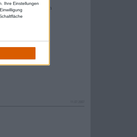
. Ihre Einstellungen
umeist melancholischen
Einwilligung
hantastisch gutes und
Schaltfläche
zünden und sie werden
sen. Andere benötigen
 der Musik die Chance
gfristig begeistert sein.
11.07.2007