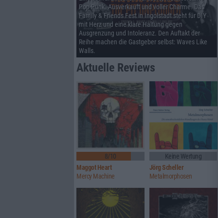
Pop-Punk. Ausverkauft und voller Charme. Das
Family & Friends Fest in Ingolstadt steht für DIY
mit Herz und eine klare Haltung gegen
Ausgrenzung und Intoleranz. Den Auftakt der
Reihe machen die Gastgeber selbst: Waves Like
Walls.
Aktuelle Reviews
8/10
Keine Wertung
Maggot Heart
Jörg Scheller
Mercy Machine
Metalmorphosen