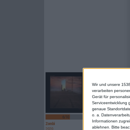
Wir und unsere 1538
verarbeiten persone
Gerät für personali
Serviceentwicklung 
genaue Standortdate
2
o. a. Datenverarbeit
6/10
9/10
Informationen zugrei
Zombi
Pixie Ninja
ablehnen.
Bitte bea
2020
Colours Out Of Space