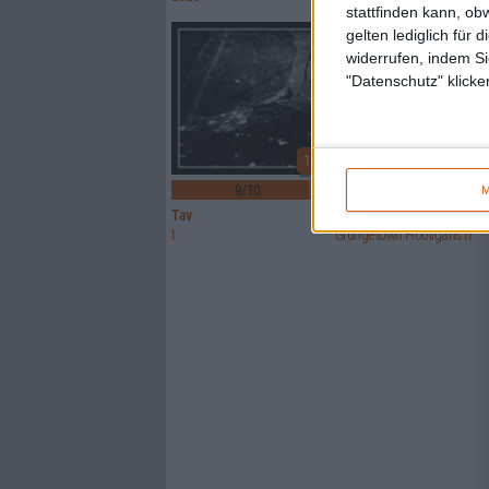
stattfinden kann, ob
gelten lediglich für 
widerrufen, indem Si
"Datenschutz" klicke
10
1
9/10
7/10
M
Tav
Mantar
I
Grungetown Hooligans II