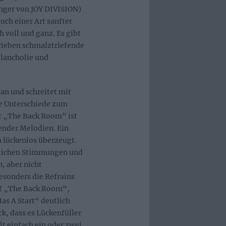
änger von JOY DIVISION)
uch einer Art sanfter
 voll und ganz. Es gibt
trieben schmalztriefende
lancholie und
 an und schreitet mit
ie Unterschiede zum
er „The Back Room“ ist
ßender Melodien. Ein
 lückenlos überzeugt.
üglichen Stimmungen und
, aber nicht
esonders die Refrains
uf „The Back Room“,
as A Start“ deutlich
ck, dass es Lückenfüller
lt einfach ein oder zwei