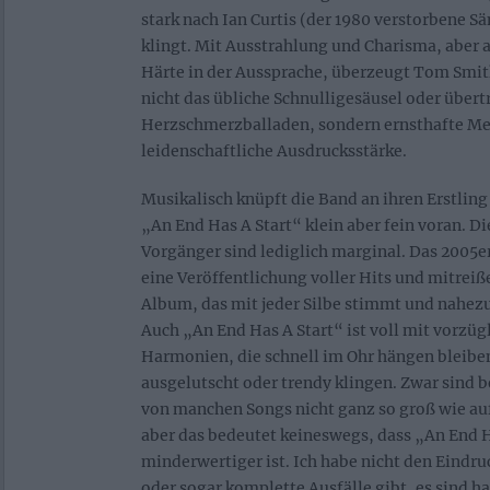
stark nach Ian Curtis (der 1980 verstorbene S
klingt. Mit Ausstrahlung und Charisma, aber a
Härte in der Aussprache, überzeugt Tom Smith
nicht das übliche Schnulligesäusel oder über
Herzschmerzballaden, sondern ernsthafte Me
leidenschaftliche Ausdrucksstärke.
Musikalisch knüpft die Band an ihren Erstling
„An End Has A Start“ klein aber fein voran. D
Vorgänger sind lediglich marginal. Das 2005
eine Veröffentlichung voller Hits und mitrei
Album, das mit jeder Silbe stimmt und nahezu
Auch „An End Has A Start“ ist voll mit vorz
Harmonien, die schnell im Ohr hängen bleiben
ausgelutscht oder trendy klingen. Zwar sind b
von manchen Songs nicht ganz so groß wie a
aber das bedeutet keineswegs, dass „An End H
minderwertiger ist. Ich habe nicht den Eindru
oder sogar komplette Ausfälle gibt, es sind ha