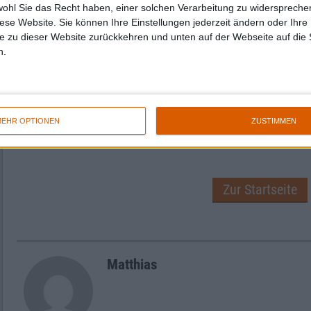
wohl Sie das Recht haben, einer solchen Verarbeitung zu widersprechen
Mit düsterer Weltuntergangsstimmung und z
diese Website. Sie können Ihre Einstellungen jederzeit ändern oder Ihre 
Klängen hat diese Band aus Birmingham ein p
e zu dieser Website zurückkehren und unten auf der Webseite auf die 
rundes Werk geschaffen.
n.
Bei einigen Leuten werden die Songs sofort 
„An End Has A Start“ schnell zu schätzen wis
vielleicht mehr als einen Durchlauf, aber wer
gibt sich zu entfalten, wird mit Sicherheit lan
EHR OPTIONEN
ZUSTIMMEN
Tja, und wenn nicht… dann eben nicht!
Zur Startseite
Matthias