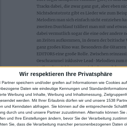
Tracks dabei, die zwar ganz gut, aber eben nic
Nichtsdestotrotz gibt es Lieder wie zum Beisp
Melodien man sich einfach nicht entziehen k
zweiten Durchlauf trällert man mit und etwas
dabei vermutlich sogar die eine oder andere 
an Zeiten aufkommen, in denen der britisch
ganz großes Kino war. Besonders die Gitarren 
EDITORS eine große Rolle. Zwischen reinrass
Geschrammel inklusive Lead-Melodien zum
treibendem Schlagzeugspiel, aber auch langs
Wir respektieren Ihre Privatsphäre
Rhythmen, erzeugt ihre Musik nicht nur eine 
Feeling, sondern auch ehrlichen und niemals
 Partner speichern und/oder greifen auf Informationen wie Cookies au
In ihrem stilistisch eindeutig abgegrenzten
nbezogene Daten wie eindeutige Kennungen und Standardinformatione
EDITORS dabei so abwechslungsreich und viel
sierte Werbung und Inhalte, Werbung und Inhaltsmessung, Zielgruppen
gesendet werden.
Mit Ihrer Erlaubnis dürfen wir und unsere 1538 Part
Zwar ist das Album ganz klar aus einem Guss, a
n und Kenndaten abfragen. Sie können auf die entsprechende Schaltfl
individuell gestaltet. Man hat nicht das Gefüh
ung durch uns und unsere Partner zuzustimmen. Alternativ können Sie au
wiederholen oder zu sehr ähneln und dennoch 
fen und Ihre Einstellungen ändern, bevor Sie der Verarbeitung zustim
zusammengehörig.
chten Sie, dass die Verarbeitung mancher personenbezogenen Daten oh