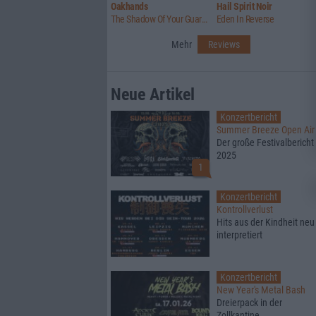
Oakhands
Hail Spirit Noir
The Shadow Of Your Guard Receding
Eden In Reverse
Mehr
Reviews
Neue Artikel
Konzertbericht
Summer Breeze Open Air
Der große Festivalbericht
2025
1
Konzertbericht
Kontrollverlust
Hits aus der Kindheit neu
interpretiert
Konzertbericht
New Year's Metal Bash
Dreierpack in der
Zollkantine