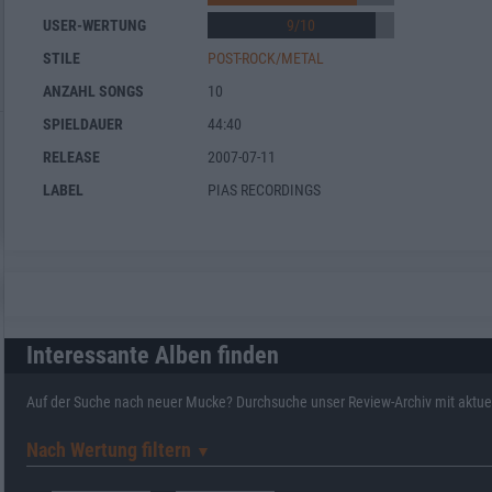
USER-WERTUNG
9
/
10
STILE
POST-ROCK/METAL
ANZAHL SONGS
10
SPIELDAUER
44:40
RELEASE
2007-07-11
LABEL
PIAS RECORDINGS
Interessante Alben finden
Auf der Suche nach neuer Mucke? Durchsuche unser Review-Archiv mit aktue
Nach Wertung filtern
▼︎