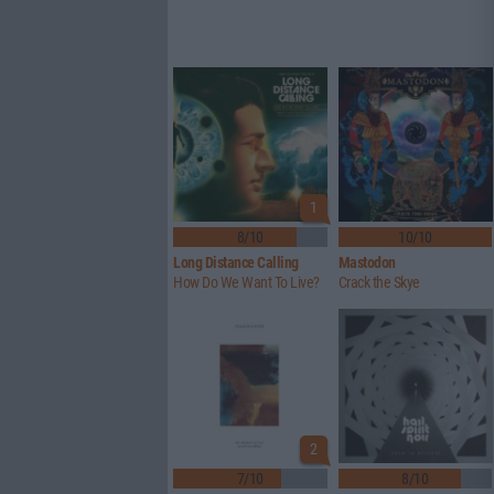
1
8/10
10/10
Long Distance Calling
Mastodon
How Do We Want To Live?
Crack the Skye
2
7/10
8/10