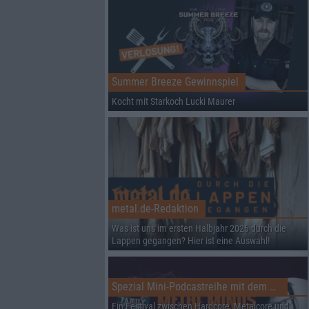
Summer Breeze Gewinnspiel
Kocht mit Starkoch Lucki Maurer
metal.de-Redaktion
Was ist uns im ersten Halbjahr 2026 durch die
Lappen gegangen? Hier ist eine Auswahl!
Spezial Mini-Podcastreihe mit dem Family & Friends Fest
Ein Festival zwischen Hardcore, Metalcore und