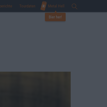
berichte
Tourdaten
Metal Hell
Bier her!