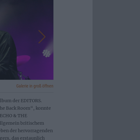
Galerie in groß öffnen
 Album der EDITORS.
„The Back Room“, konnte
e ECHO & THE
lgemein britischem
eben der hervorragenden
ers, das erstaunlich