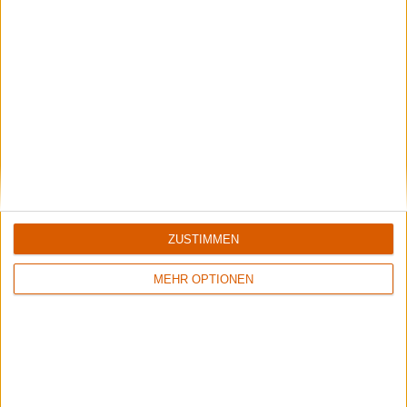
Special
Mono Inc.
"Zwei Glühwein bitte, Herr Engler"
ZUSTIMMEN
MEHR OPTIONEN