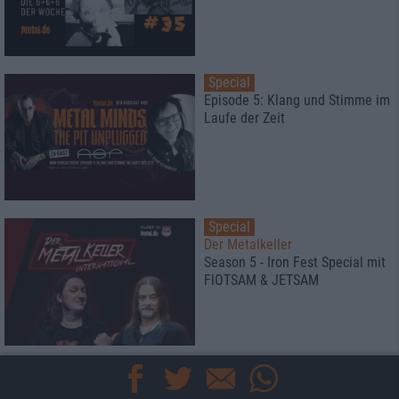
Special
Episode 5: Klang und Stimme im
Laufe der Zeit
Special
Der Metalkeller
Season 5 - Iron Fest Special mit
FlOTSAM & JETSAM
News
metal.de präsentiert: