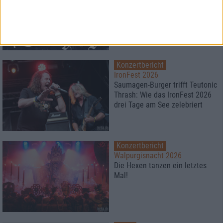
Prog-Power-Abend bei 40° im
Schatten
Konzertbericht
IronFest 2026
Saumagen-Burger trifft Teutonic
Thrash: Wie das IronFest 2026
drei Tage am See zelebriert
Konzertbericht
Walpurgisnacht 2026
Die Hexen tanzen ein letztes
Mal!