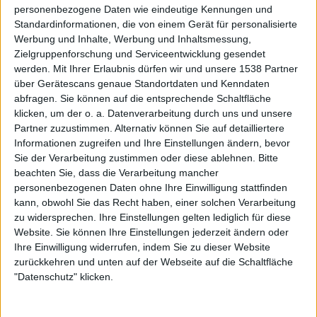
hat. Standesgemäß im typischen MONO-INC.-
personenbezogene Daten wie eindeutige Kennungen und
Standardinformationen, die von einem Gerät für personalisierte
Soundgewand dreht sich die Scheibe mit „Day Of
Werbung und Inhalte, Werbung und Inhaltsmessung,
Reckoning“, und der auf Deutsch gesungenen Ballade
Zielgruppenforschung und Serviceentwicklung gesendet
“Wiedersehen Woanders“, dem Ende entgegen.
werden.
Mit Ihrer Erlaubnis dürfen wir und unsere 1538 Partner
über Gerätescans genaue Standortdaten und Kenndaten
„Ravenblack“ testet die Grenzen des MONO-
abfragen. Sie können auf die entsprechende Schaltfläche
INC.-Korsetts
klicken, um der o. a. Datenverarbeitung durch uns und unsere
Partner zuzustimmen. Alternativ können Sie auf detailliertere
Informationen zugreifen und Ihre Einstellungen ändern, bevor
Das zwölfte Studioalbum von MONO INC. wird die Fanbase
Sie der Verarbeitung zustimmen oder diese ablehnen.
Bitte
der Dark-Rocker vollauf zufriedenstellen. Das Quartett
beachten Sie, dass die Verarbeitung mancher
bewegt sich auch in veränderter Bandbesetzung im
personenbezogenen Daten ohne Ihre Einwilligung stattfinden
gewohnten Rahmen. Im Gegensatz zu „Book Of Fire“
kann, obwohl Sie das Recht haben, einer solchen Verarbeitung
zu widersprechen. Ihre Einstellungen gelten lediglich für diese
testen MONO INC. mit zum Beispiel „Lieb Mich“ oder
Website. Sie können Ihre Einstellungen jederzeit ändern oder
„Ravenblack“ die Grenzen des Rahmens aus, ohne den
Ihre Einwilligung widerrufen, indem Sie zu dieser Website
Rahmen und die Trademarks zu verlassen. Am Ende bleibt
zurückkehren und unten auf der Webseite auf die Schaltfläche
ein professionelles, eingängiges Dark-Rock-Album,
"Datenschutz" klicken.
welches jedoch in vielen Teilen vorhersehbar ist und
wenig überraschende Dinge bietet.