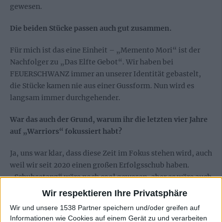
gewesen.
Die beiden Stücke passen auch gut zusammen.
Für mich ist das eine Einheit – „Memento Mori“ ist der
Nachfolger zu „Das Elfte Gebot“. Wir haben bei
FEUERSCHWANZ immer an unserer Identität gebastelt,
die Stücke kamen nie aus einer Gussform. Nun wird es
langsam immer durchgehender.
War das auch der Grund, warum ihr die letzten vier Jahre
auf „Warriors“ fokussiert habt?
Ja, uns war klar, dass diese Zeit im Fokus stehen wird, auch
weil wir seit 2020 einen großen Erfolgsschub haben.
„Schubsetanz“ wäre noch cool gewesen, aber es wäre auch
nicht einfach, das von einem anderen Label zu bekommen.
Wir respektieren Ihre Privatsphäre
Die Bürokratie dahinter wäre sehr kompliziert gewesen,
Wir und unsere 1538 Partner speichern und/oder greifen auf
weswegen wir uns auf die Napalm-Songs beschränkt
Informationen wie Cookies auf einem Gerät zu und verarbeiten