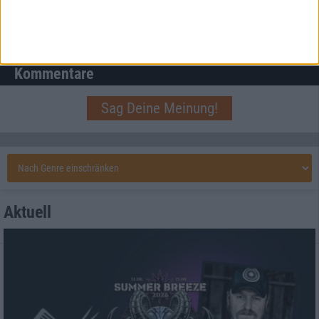
Von grimmigen Drachen und zugreifenden Einhörnern
Kommentare
Sag Deine Meinung!
Aktuell