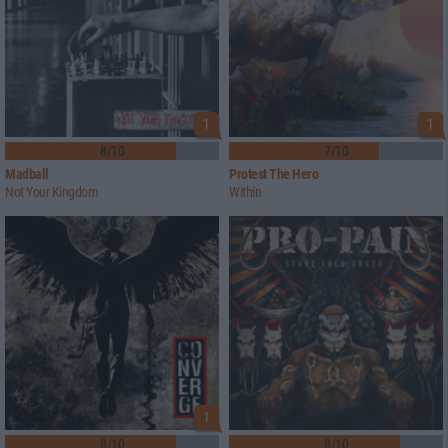
1
1
8/10
7/10
Madball
Protest The Hero
Not Your Kingdom
Within
1
8/10
8/10