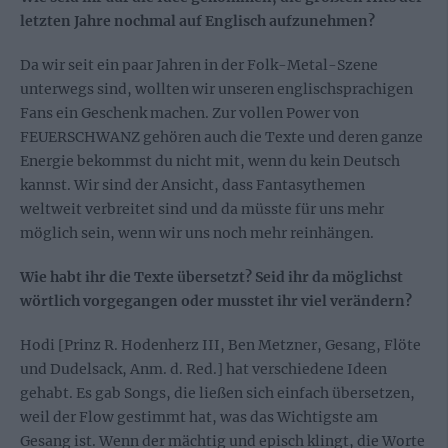
letzten Jahre nochmal auf Englisch aufzunehmen?
Da wir seit ein paar Jahren in der Folk-Metal-Szene
unterwegs sind, wollten wir unseren englischsprachigen
Fans ein Geschenk machen. Zur vollen Power von
FEUERSCHWANZ gehören auch die Texte und deren ganze
Energie bekommst du nicht mit, wenn du kein Deutsch
kannst. Wir sind der Ansicht, dass Fantasythemen
weltweit verbreitet sind und da müsste für uns mehr
möglich sein, wenn wir uns noch mehr reinhängen.
Wie habt ihr die Texte übersetzt? Seid ihr da möglichst
wörtlich vorgegangen oder musstet ihr viel verändern?
Hodi [Prinz R. Hodenherz III, Ben Metzner, Gesang, Flöte
und Dudelsack, Anm. d. Red.] hat verschiedene Ideen
gehabt. Es gab Songs, die ließen sich einfach übersetzen,
weil der Flow gestimmt hat, was das Wichtigste am
Gesang ist. Wenn der mächtig und episch klingt, die Worte