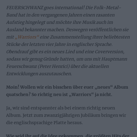
FEUERSCHWANZ goes international! Die Folk-Metal-
Band hat in den vergangenen Jahren einen rasanten
Aufstieg hingelegt und möchte ihre Musik auch im
Ausland bekannter machen. Deswegen veröffentlichen sie
mit
„Warriors“
eine Zusammenstellung ihrer beliebtesten
Stücke der letzten vier Jahre in englischer Sprache.
Obendrauf gibt es ein neues Lied und eine Coverversion,
sodass wir genug Gründe hatten, um uns mit Hauptmann
Feuerschwanz (Peter Henrici) über die aktuellen
Entwicklungen auszutauschen.
Moin! Wollen wir ein bisschen über euer „neues“ Album
quatschen? So richtig neu ist „Warriors“ ja nicht.
Ja, wir sind entspannter als bei einem richtig neuen
Album. Jetzt zum zwanzigjährigen Jubiläum bringen wir
die englischsprachige Platte heraus.
Wie seid ihr auf die Idee gekommen, die größten Hits der