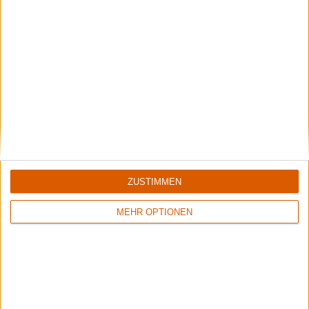
Review
3
Review
7/10
Keine Wertung
Feuerschwanz
Feuerschwanz
Memento Mori
Die Letzte Schlacht
ZUSTIMMEN
MEHR OPTIONEN
Review
13
Review
13
9/10
9/10
Feuerschwanz
Feuerschwanz
Das Elfte Gebot
Methämmer