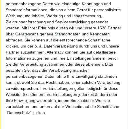
haben.
personenbezogene Daten wie eindeutige Kennungen und
Standardinformationen, die von einem Gerät für personalisierte
Mit „Hurra, Hurra, Die Pest Ist Da“ habt ihr letztes Jahr
Werbung und Inhalte, Werbung und Inhaltsmessung,
einen eurer alten Songs live im neuen Gewand
Zielgruppenforschung und Serviceentwicklung gesendet
präsentiert. Wäre ein Album mit Neuaufnahmen alter
werden.
Mit Ihrer Erlaubnis dürfen wir und unsere 1538 Partner
über Gerätescans genaue Standortdaten und Kenndaten
Songs im aktuellen FEUERSCHWANZ-Stil für euch
abfragen. Sie können auf die entsprechende Schaltfläche
denkbar?
klicken, um der o. a. Datenverarbeitung durch uns und unsere
Partner zuzustimmen. Alternativ können Sie auf detailliertere
Das würde von der Entwicklung der Band her nicht passen,
Informationen zugreifen und Ihre Einstellungen ändern, bevor
da die alten Stücke noch eine andere Szene bedient haben.
Sie der Verarbeitung zustimmen oder diese ablehnen.
Bitte
Einen Folk-Rock-Song in einen Metalsong zu verwandeln
beachten Sie, dass die Verarbeitung mancher
bereitet gewisse Schwierigkeiten. Es ist einfacher, wenn
personenbezogenen Daten ohne Ihre Einwilligung stattfinden
du durchgehend den gleichen Stil hattest. Darum sind wir
kann, obwohl Sie das Recht haben, einer solchen Verarbeitung
zu widersprechen. Ihre Einstellungen gelten lediglich für diese
auf die Idee noch nicht gekommen.
Website. Sie können Ihre Einstellungen jederzeit ändern oder
Ihre Einwilligung widerrufen, indem Sie zu dieser Website
Es gibt drei Phasen von FEUERSCHWANZ: Die ersten drei
zurückkehren und unten auf der Webseite auf die Schaltfläche
Alben habe hauptsächlich ich gemacht, da ging es noch
"Datenschutz" klicken.
anders zu. Das waren sozusagen meine „guten alten
Zeiten“
(lacht)
. Die anderen Bandmitglieder lassen schon