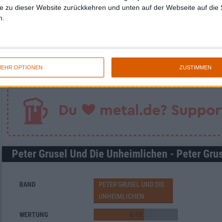
e zu dieser Website zurückkehren und unten auf der Webseite auf die 
n.
Newsletter abonnieren
EHR OPTIONEN
ZUSTIMMEN
Peter Grusel Und Die Unheimlichen - Peter Gru
BAND
PETER GRUSEL UND DIE
UNHEIMLICHEN
WERTUNG
6
/
10