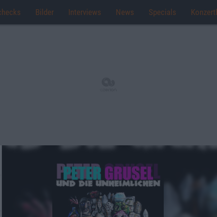
checks
Bilder
Interviews
News
Specials
Konzert