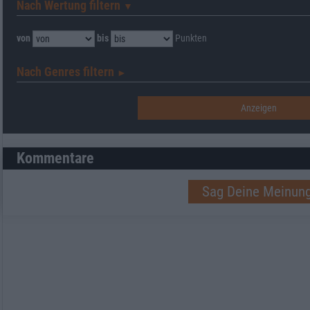
Nach Wertung filtern
▼︎
von
bis
Punkten
Nach Genres filtern
►︎
Kommentare
Sag Deine Meinung