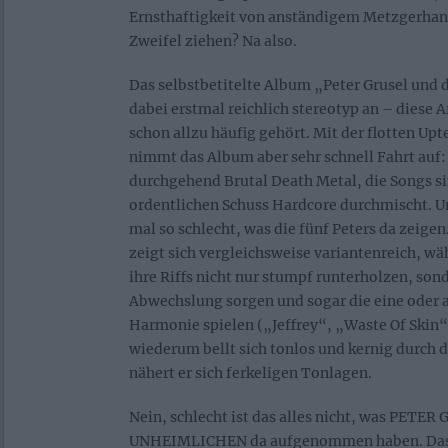
Ernsthaftigkeit von anständigem Metzgerhan
Zweifel ziehen? Na also.
Das selbstbetitelte Album „Peter Grusel und 
dabei erstmal reichlich stereotyp an – diese A
schon allzu häufig gehört. Mit der flotten
nimmt das Album aber sehr schnell Fahrt auf: 
durchgehend Brutal Death Metal, die Songs s
ordentlichen Schuss Hardcore durchmischt. Und
mal so schlecht, was die fünf Peters da zeige
zeigt sich vergleichsweise variantenreich, wä
ihre Riffs nicht nur stumpf runterholzen, so
Abwechslung sorgen und sogar die eine oder
Harmonie spielen („Jeffrey“, „Waste Of Skin“)
wiederum bellt sich tonlos und kernig durch d
nähert er sich ferkeligen Tonlagen.
Nein, schlecht ist das alles nicht, was PETE
UNHEIMLICHEN da aufgenommen haben. Das 