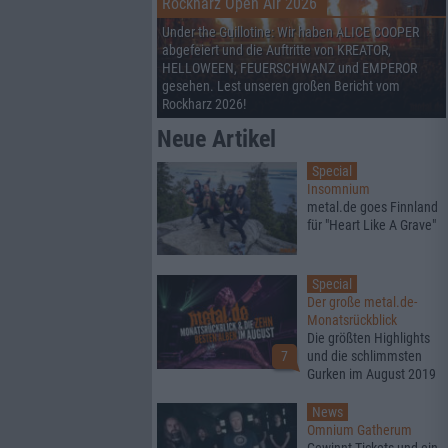
Rockharz Open Air 2026
Under the Guillotine: Wir haben ALICE COOPER
abgefeiert und die Auftritte von KREATOR,
HELLOWEEN, FEUERSCHWANZ und EMPEROR
gesehen. Lest unseren großen Bericht vom
Rockharz 2026!
Neue Artikel
Special
Insomnium
metal.de goes Finnland
für "Heart Like A Grave"
Special
Der große metal.de-
Monatsrückblick
Die größten Highlights
7
und die schlimmsten
Gurken im August 2019
News
Omnium Gatherum