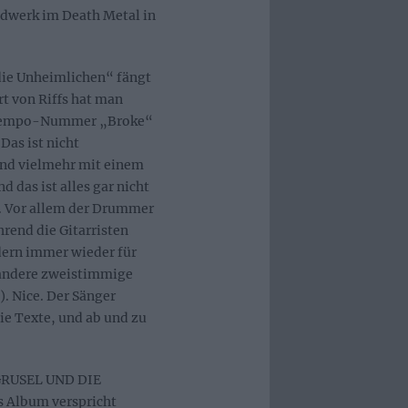
dwerk im Death Metal in
die Unheimlichen“ fängt
rt von Riffs hat man
 Uptempo-Nummer „Broke“
Das ist nicht
ind vielmehr mit einem
 das ist alles gar nicht
n. Vor allem der Drummer
hrend die Gitarristen
ndern immer wieder für
 andere zweistimmige
. Nice. Der Sänger
ie Texte, und ab und zu
R GRUSEL UND DIE
Album verspricht