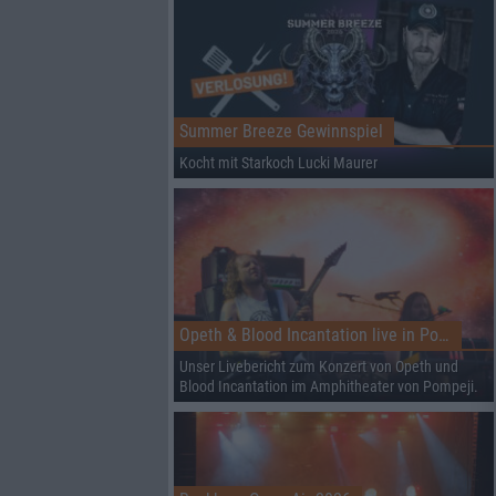
Summer Breeze Gewinnspiel
Kocht mit Starkoch Lucki Maurer
Opeth & Blood Incantation live in Pompeji
Unser Livebericht zum Konzert von Opeth und
Blood Incantation im Amphitheater von Pompeji.