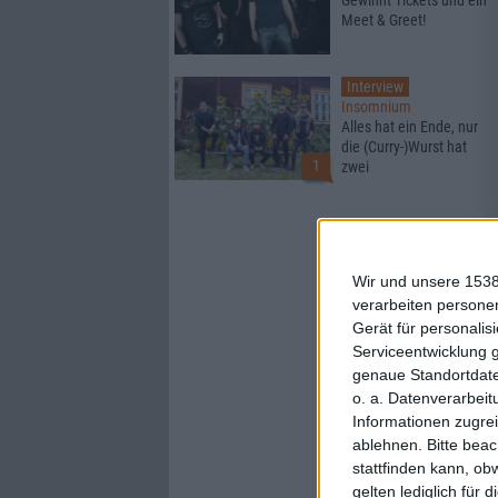
Gewinnt Tickets und ein
Meet & Greet!
Interview
Insomnium
Alles hat ein Ende, nur
die (Curry-)Wurst hat
1
zwei
Wir und unsere 1538
verarbeiten persone
Gerät für personali
Serviceentwicklung 
genaue Standortdate
o. a. Datenverarbeit
Informationen zugrei
ablehnen.
Bitte bea
stattfinden kann, ob
gelten lediglich für 