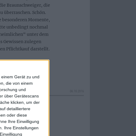
s die Braunschweiger, die
zu überraschen. Schön.
die besonderen Momente,
atte unbedingt nochmal
Unheimlichen“ unter dem
es Gewissen zulegen
en Pflichtkauf darstellt.
f einem Gerät zu und
n, die von einem
forschung und
06.10.2016
ner über Gerätescans
äche klicken, um der
f detailliertere
men oder diese
ne Ihre Einwilligung
. Ihre Einstellungen
Einwilligung