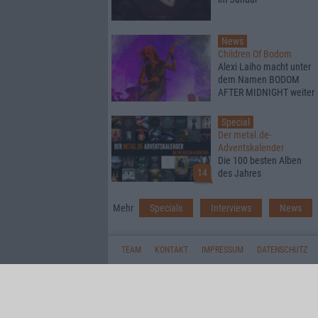
News
Children Of Bodom
Alexi Laiho macht unter
dem Namen BODOM
AFTER MIDNIGHT weiter
Special
Der metal.de-
Adventskalender
Die 100 besten Alben
14
des Jahres
Mehr
Specials
Interviews
News
TEAM
KONTAKT
IMPRESSUM
DATENSCHUTZ