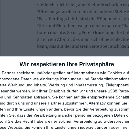
vielleicht nicht viel, aber dadurch schaffen e
Hörer sogar an der einen oder anderen Stelle 
Was allerdings fehlt, sind die Höhepunkte, 
Riffs und Melodien, wegen denen man die Pl
hören möchte. So ist „Peter Grusel und die 
Strich ein Album, das man sich ohne schlecht
kann, das auf der anderen Seite aber auch kein
Wir respektieren Ihre Privatsphäre
Zur Startseite
 Partner speichern und/oder greifen auf Informationen wie Cookies au
nbezogene Daten wie eindeutige Kennungen und Standardinformatione
sierte Werbung und Inhalte, Werbung und Inhaltsmessung, Zielgruppen
gesendet werden.
Mit Ihrer Erlaubnis dürfen wir und unsere 1538 Part
n und Kenndaten abfragen. Sie können auf die entsprechende Schaltfl
Eckart Maronde
ung durch uns und unsere Partner zuzustimmen. Alternativ können Sie au
- Dreaming in Red -
fen und Ihre Einstellungen ändern, bevor Sie der Verarbeitung zustim
chten Sie, dass die Verarbeitung mancher personenbezogenen Daten oh
wohl Sie das Recht haben, einer solchen Verarbeitung zu widersprechen
diese Website. Sie können Ihre Einstellungen jederzeit ändern oder Ihre 