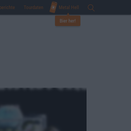
berichte
Tourdaten
Metal Hell
Bier her!