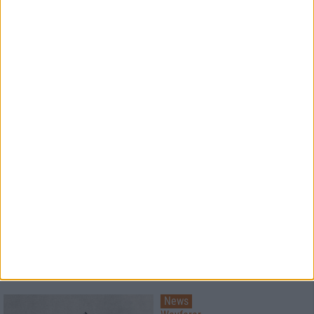
Interview
Iskandr
Erst kommt das Bild, dann die
Musik
News
metal.de präsentiert:
Das Musikvideo zu "Behind The
Door" von Horresque
News