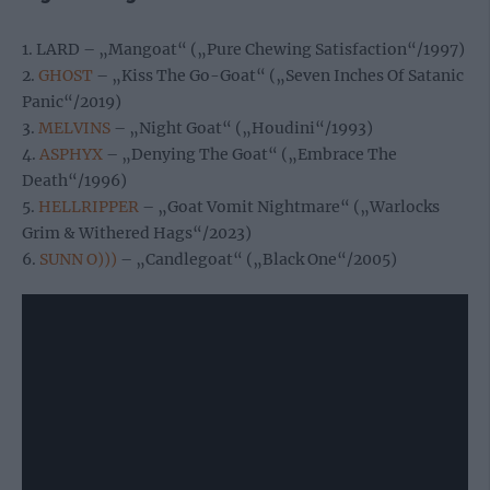
1. LARD – „Mangoat“ („Pure Chewing Satisfaction“/1997)
2.
GHOST
– „Kiss The Go-Goat“ („Seven Inches Of Satanic
Panic“/2019)
3.
MELVINS
– „Night Goat“ („Houdini“/1993)
4.
ASPHYX
– „Denying The Goat“ („Embrace The
Death“/1996)
5.
HELLRIPPER
– „Goat Vomit Nightmare“ („Warlocks
Grim & Withered Hags“/2023)
6.
SUNN O)))
– „Candlegoat“ („Black One“/2005)