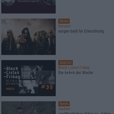
News
Servant
sorgen bald für Erleuchtung
Special
Black Listed Friday
Die 6+6+6 der Woche
News
Aschen
veröffentlichen Video zu „Azken